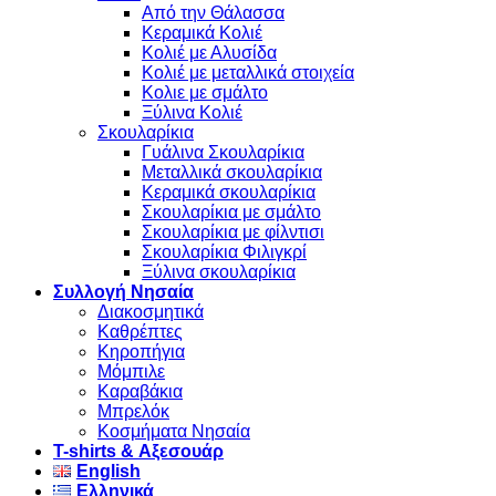
Από την Θάλασσα
Κεραμικά Κολιέ
Κολιέ με Αλυσίδα
Κολιέ με μεταλλικά στοιχεία
Κολιε με σμάλτο
Ξύλινα Κολιέ
Σκουλαρίκια
Γυάλινα Σκουλαρίκια
Μεταλλικά σκουλαρίκια
Κεραμικά σκουλαρίκια
Σκουλαρίκια με σμάλτο
Σκουλαρίκια με φίλντισι
Σκουλαρίκια Φιλιγκρί
Ξύλινα σκουλαρίκια
Συλλογή Νησαία
Διακοσμητικά
Καθρέπτες
Κηροπήγια
Μόμπιλε
Καραβάκια
Μπρελόκ
Κοσμήματα Νησαία
Τ-shirts & Αξεσουάρ
English
Ελληνικά