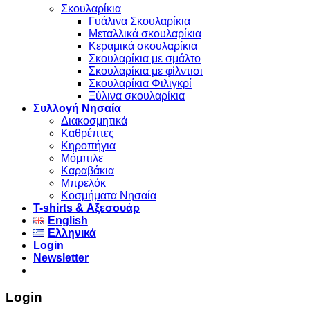
Σκουλαρίκια
Γυάλινα Σκουλαρίκια
Μεταλλικά σκουλαρίκια
Κεραμικά σκουλαρίκια
Σκουλαρίκια με σμάλτο
Σκουλαρίκια με φίλντισι
Σκουλαρίκια Φιλιγκρί
Ξύλινα σκουλαρίκια
Συλλογή Νησαία
Διακοσμητικά
Καθρέπτες
Κηροπήγια
Μόμπιλε
Καραβάκια
Μπρελόκ
Κοσμήματα Νησαία
Τ-shirts & Αξεσουάρ
English
Ελληνικά
Login
Newsletter
Login