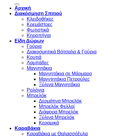
for:
Αρχική
Διακόσμηση Σπιτιού
Κλειδοθήκες
Κρεμάστρες
Φωτιστικά
Κηροπήγια
Είδη Δώρων
Γούρια
Διακοσμητικά Βότσαλα & Γούρια
Κουτιά
Λαμπάδες
Μαγνητάκια
Μαγνητάκια σε Μάρμαρο
Μαγντητάκια Πετρούλες
Ξύλινα Μαγνητάκια
Ρολόγια
Μπρελόκ
Δερμάτινα Μπρελόκ
Μπρελόκ Φελλοί
Διάφορα Μπρελόκ
Ξύλινα Μπρελόκ
Κεραμικά
Καραβάκια
Καραβάκια με Θαλασσόξυλα