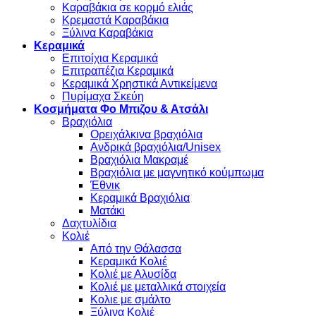
Καραβάκια σε κορμό ελιάς
Κρεμαστά Καραβάκια
Ξύλινα Καραβάκια
Κεραμικά
Επιτοίχια Κεραμικά
Επιτραπέζια Κεραμικά
Κεραμικά Χρηστικά Αντικείμενα
Πυρίμαχα Σκεύη
Κοσμήματα Φο Μπιζου & Ατσάλι
Βραχιόλια
Oρειχάλκινα βραχιόλια
Ανδρικά βραχιόλια/Unisex
Βραχιόλια Μακραμέ
Βραχιόλια με μαγνητικό κούμπωμα
Έθνικ
Κεραμικά Βραχιόλια
Ματάκι
Δαχτυλίδια
Κολιέ
Από την Θάλασσα
Κεραμικά Κολιέ
Κολιέ με Αλυσίδα
Κολιέ με μεταλλικά στοιχεία
Κολιε με σμάλτο
Ξύλινα Κολιέ