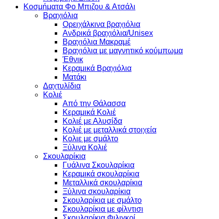
Κοσμήματα Φο Μπιζου & Ατσάλι
Βραχιόλια
Oρειχάλκινα βραχιόλια
Ανδρικά βραχιόλια/Unisex
Βραχιόλια Μακραμέ
Βραχιόλια με μαγνητικό κούμπωμα
Έθνικ
Κεραμικά Βραχιόλια
Ματάκι
Δαχτυλίδια
Κολιέ
Από την Θάλασσα
Κεραμικά Κολιέ
Κολιέ με Αλυσίδα
Κολιέ με μεταλλικά στοιχεία
Κολιε με σμάλτο
Ξύλινα Κολιέ
Σκουλαρίκια
Γυάλινα Σκουλαρίκια
Κεραμικά σκουλαρίκια
Μεταλλικά σκουλαρίκια
Ξύλινα σκουλαρίκια
Σκουλαρίκια με σμάλτο
Σκουλαρίκια με φίλντισι
Σκουλαρίκια Φιλιγκρί