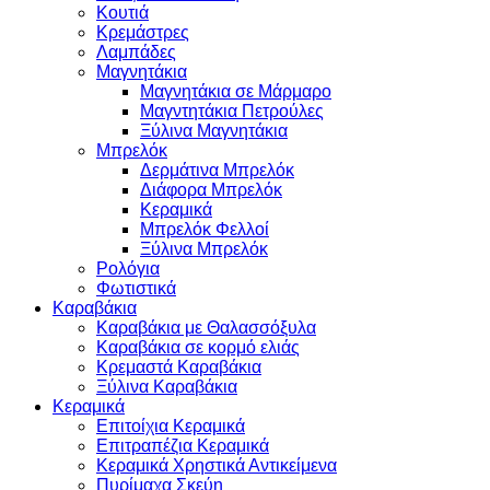
Κουτιά
Κρεμάστρες
Λαμπάδες
Μαγνητάκια
Μαγνητάκια σε Μάρμαρο
Μαγντητάκια Πετρούλες
Ξύλινα Μαγνητάκια
Μπρελόκ
Δερμάτινα Μπρελόκ
Διάφορα Μπρελόκ
Κεραμικά
Μπρελόκ Φελλοί
Ξύλινα Μπρελόκ
Ρολόγια
Φωτιστικά
Καραβάκια
Καραβάκια με Θαλασσόξυλα
Καραβάκια σε κορμό ελιάς
Κρεμαστά Καραβάκια
Ξύλινα Καραβάκια
Κεραμικά
Επιτοίχια Κεραμικά
Επιτραπέζια Κεραμικά
Κεραμικά Χρηστικά Αντικείμενα
Πυρίμαχα Σκεύη