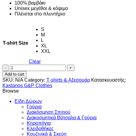
100% βαμβάκι
Unisex μεγέθοι & κόψιμο
Πλένεται στο πλυντήριο
S
M
L
T-shirt Size
XL
XXL
Clear
Ιστιοπλοϊκό
quantity
Add to cart
SKU:
N/A
Category:
Τ-shirts & Αξεσουάρ
Κατασκευαστής:
Kastanos G&P Clothes
Browse
Είδη Δώρων
Γούρια
Διακόσμηση Σπιτιού
Διακοσμητικά Βότσαλα & Γούρια
Κηροπήγια
Κλειδοθήκες
Κουζινικά & Σκεύη