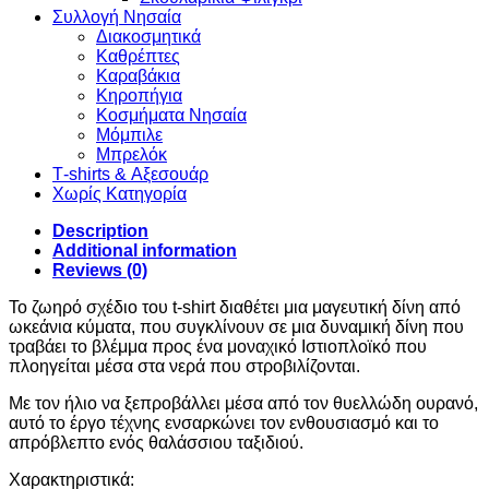
Συλλογή Νησαία
Διακοσμητικά
Καθρέπτες
Καραβάκια
Κηροπήγια
Κοσμήματα Νησαία
Μόμπιλε
Μπρελόκ
Τ-shirts & Αξεσουάρ
Χωρίς Κατηγορία
Description
Additional information
Reviews (0)
Το ζωηρό σχέδιο του t-shirt διαθέτει μια μαγευτική δίνη από
ωκεάνια κύματα, που συγκλίνουν σε μια δυναμική δίνη που
τραβάει το βλέμμα προς ένα μοναχικό Ιστιοπλοϊκό που
πλοηγείται μέσα στα νερά που στροβιλίζονται.
Με τον ήλιο να ξεπροβάλλει μέσα από τον θυελλώδη ουρανό,
αυτό το έργο τέχνης ενσαρκώνει τον ενθουσιασμό και το
απρόβλεπτο ενός θαλάσσιου ταξιδιού.
Χαρακτηριστικά: