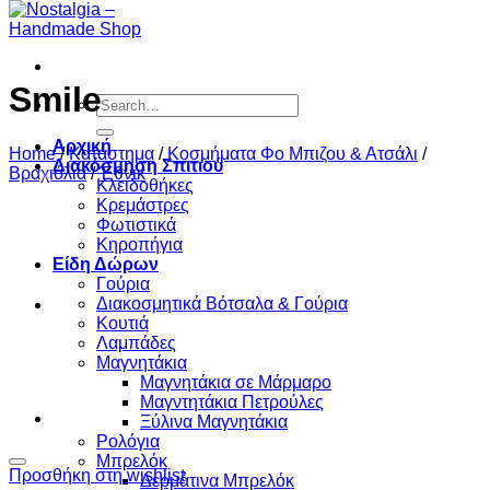
Smile
Search
for:
Αρχική
Home
/
Κατάστημα
/
Κοσμήματα Φο Μπιζου & Ατσάλι
/
Διακόσμηση Σπιτιού
Βραχιόλια
/
Έθνικ
Κλειδοθήκες
Κρεμάστρες
Φωτιστικά
Κηροπήγια
Είδη Δώρων
Γούρια
Διακοσμητικά Βότσαλα & Γούρια
Κουτιά
Λαμπάδες
Μαγνητάκια
Μαγνητάκια σε Μάρμαρο
Μαγντητάκια Πετρούλες
Ξύλινα Μαγνητάκια
Ρολόγια
Μπρελόκ
Προσθήκη στη wishlist
Δερμάτινα Μπρελόκ