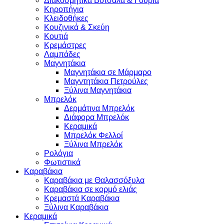
Διακοσμητικά Βότσαλα & Γούρια
Κηροπήγια
Κλειδοθήκες
Κουζινικά & Σκεύη
Κουτιά
Κρεμάστρες
Λαμπάδες
Μαγνητάκια
Μαγνητάκια σε Μάρμαρο
Μαγντητάκια Πετρούλες
Ξύλινα Μαγνητάκια
Μπρελόκ
Δερμάτινα Μπρελόκ
Διάφορα Μπρελόκ
Κεραμικά
Μπρελόκ Φελλοί
Ξύλινα Μπρελόκ
Ρολόγια
Φωτιστικά
Καραβάκια
Καραβάκια με Θαλασσόξυλα
Καραβάκια σε κορμό ελιάς
Κρεμαστά Καραβάκια
Ξύλινα Καραβάκια
Κεραμικά