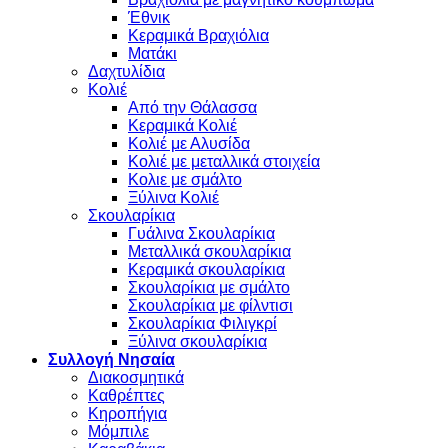
Έθνικ
Κεραμικά Βραχιόλια
Ματάκι
Δαχτυλίδια
Κολιέ
Από την Θάλασσα
Κεραμικά Κολιέ
Κολιέ με Αλυσίδα
Κολιέ με μεταλλικά στοιχεία
Κολιε με σμάλτο
Ξύλινα Κολιέ
Σκουλαρίκια
Γυάλινα Σκουλαρίκια
Μεταλλικά σκουλαρίκια
Κεραμικά σκουλαρίκια
Σκουλαρίκια με σμάλτο
Σκουλαρίκια με φίλντισι
Σκουλαρίκια Φιλιγκρί
Ξύλινα σκουλαρίκια
Συλλογή Νησαία
Διακοσμητικά
Καθρέπτες
Κηροπήγια
Μόμπιλε