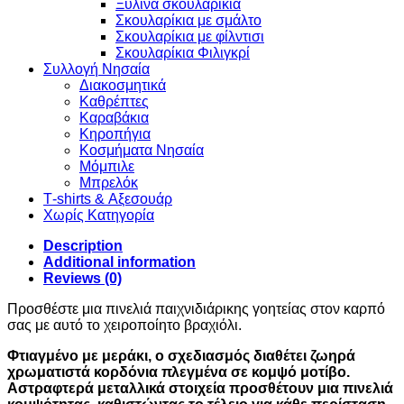
Ξύλινα σκουλαρίκια
Σκουλαρίκια με σμάλτο
Σκουλαρίκια με φίλντισι
Σκουλαρίκια Φιλιγκρί
Συλλογή Νησαία
Διακοσμητικά
Καθρέπτες
Καραβάκια
Κηροπήγια
Κοσμήματα Νησαία
Μόμπιλε
Μπρελόκ
Τ-shirts & Αξεσουάρ
Χωρίς Κατηγορία
Description
Additional information
Reviews (0)
Προσθέστε μια πινελιά παιχνιδιάρικης γοητείας στον καρπό
σας με αυτό το χειροποίητο βραχιόλι.
Φτιαγμένο με μεράκι, ο σχεδιασμός διαθέτει ζωηρά
χρωματιστά κορδόνια πλεγμένα σε κομψό μοτίβο.
Αστραφτερά μεταλλικά στοιχεία προσθέτουν μια πινελιά