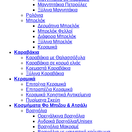
Μαγντητάκια Πετρούλες
Ξύλινα Μαγνητάκια
Ρολόγια
Μπρελόκ
Δερμάτινα Μπρελόκ
Μπρελόκ Φελλοί
Διάφορα Μπρελόκ
Ξύλινα Μπρελόκ
Κεραμικά
Καραβάκια
Καραβάκια με Θαλασσόξυλα
Καραβάκια σε κορμό ελιάς
Κρεμαστά Καραβάκια
Ξύλινα Καραβάκια
Κεραμικά
Επιτοίχια Κεραμικά
Επιτραπέζια Κεραμικά
Κεραμικά Χρηστικά Αντικείμενα
Πυρίμαχα Σκεύη
Κοσμήματα Φο Μπιζου & Ατσάλι
Βραχιόλια
Oρειχάλκινα βραχιόλια
Ανδρικά βραχιόλια/Unisex
Βραχιόλια Μακραμέ
Βραχιόλια με μαγνητικό κούμπωμα