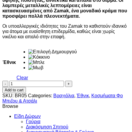
υψηλής ποιότητας, ανθεκτικά και απαλά στο δέρμα. Οι
λαμπερές μεταλλικές λεπτομέρειες είναι
κατασκευασμένες από Zamak, ένα μοναδικό κράμα που
προσφέρει πολλά πλεονεκτήματα.
Οι υποαλλεργικές ιδιότητες του Zamak το καθιστούν ιδανικό
για άτομα με ευαίσθητη επιδερμίδα, καθώς είναι χωρίς
νικέλιο και απαλό στην επαφή.
Έθνικ
Clear
Smile
quantity
Add to cart
SKU:
BR05
Categories:
Βραχιόλια
,
Έθνικ
,
Κοσμήματα Φο
Μπιζου & Ατσάλι
Browse
Είδη Δώρων
Γούρια
Διακόσμηση Σπιτιού