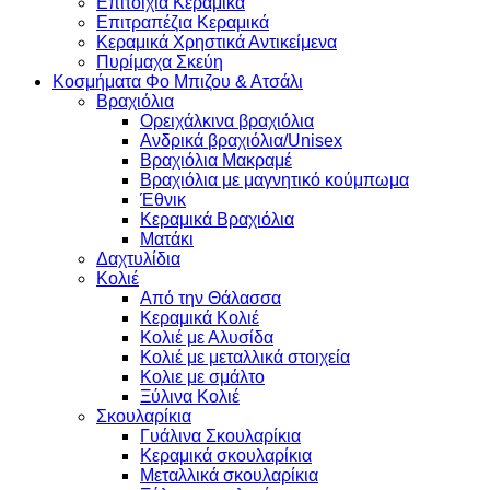
Επιτοίχια Κεραμικά
Επιτραπέζια Κεραμικά
Κεραμικά Χρηστικά Αντικείμενα
Πυρίμαχα Σκεύη
Κοσμήματα Φο Μπιζου & Ατσάλι
Βραχιόλια
Oρειχάλκινα βραχιόλια
Ανδρικά βραχιόλια/Unisex
Βραχιόλια Μακραμέ
Βραχιόλια με μαγνητικό κούμπωμα
Έθνικ
Κεραμικά Βραχιόλια
Ματάκι
Δαχτυλίδια
Κολιέ
Από την Θάλασσα
Κεραμικά Κολιέ
Κολιέ με Αλυσίδα
Κολιέ με μεταλλικά στοιχεία
Κολιε με σμάλτο
Ξύλινα Κολιέ
Σκουλαρίκια
Γυάλινα Σκουλαρίκια
Κεραμικά σκουλαρίκια
Μεταλλικά σκουλαρίκια