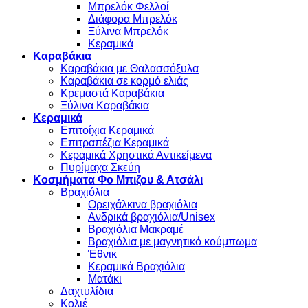
Μπρελόκ Φελλοί
Διάφορα Μπρελόκ
Ξύλινα Μπρελόκ
Κεραμικά
Καραβάκια
Καραβάκια με Θαλασσόξυλα
Καραβάκια σε κορμό ελιάς
Κρεμαστά Καραβάκια
Ξύλινα Καραβάκια
Κεραμικά
Επιτοίχια Κεραμικά
Επιτραπέζια Κεραμικά
Κεραμικά Χρηστικά Αντικείμενα
Πυρίμαχα Σκεύη
Κοσμήματα Φο Μπιζου & Ατσάλι
Βραχιόλια
Oρειχάλκινα βραχιόλια
Ανδρικά βραχιόλια/Unisex
Βραχιόλια Μακραμέ
Βραχιόλια με μαγνητικό κούμπωμα
Έθνικ
Κεραμικά Βραχιόλια
Ματάκι
Δαχτυλίδια
Κολιέ