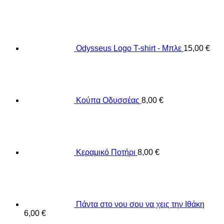
Odysseus Logo T-shirt - Μπλε
15,00
€
Κούπα Οδυσσέας
8,00
€
Κεραμικό Ποτήρι
8,00
€
Πάντα στο νου σου να χεις την Ιθάκη
6,00
€