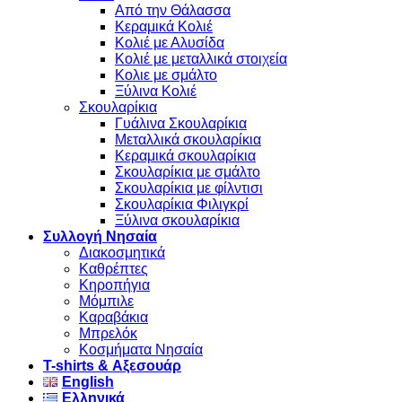
Από την Θάλασσα
Κεραμικά Κολιέ
Κολιέ με Αλυσίδα
Κολιέ με μεταλλικά στοιχεία
Κολιε με σμάλτο
Ξύλινα Κολιέ
Σκουλαρίκια
Γυάλινα Σκουλαρίκια
Μεταλλικά σκουλαρίκια
Κεραμικά σκουλαρίκια
Σκουλαρίκια με σμάλτο
Σκουλαρίκια με φίλντισι
Σκουλαρίκια Φιλιγκρί
Ξύλινα σκουλαρίκια
Συλλογή Νησαία
Διακοσμητικά
Καθρέπτες
Κηροπήγια
Μόμπιλε
Καραβάκια
Μπρελόκ
Κοσμήματα Νησαία
Τ-shirts & Αξεσουάρ
English
Ελληνικά