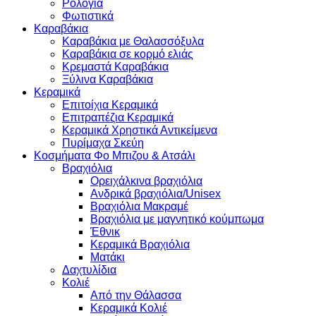
Ρολόγια
Φωτιστικά
Καραβάκια
Καραβάκια με Θαλασσόξυλα
Καραβάκια σε κορμό ελιάς
Κρεμαστά Καραβάκια
Ξύλινα Καραβάκια
Κεραμικά
Επιτοίχια Κεραμικά
Επιτραπέζια Κεραμικά
Κεραμικά Χρηστικά Αντικείμενα
Πυρίμαχα Σκεύη
Κοσμήματα Φο Μπιζου & Ατσάλι
Βραχιόλια
Oρειχάλκινα βραχιόλια
Ανδρικά βραχιόλια/Unisex
Βραχιόλια Μακραμέ
Βραχιόλια με μαγνητικό κούμπωμα
Έθνικ
Κεραμικά Βραχιόλια
Ματάκι
Δαχτυλίδια
Κολιέ
Από την Θάλασσα
Κεραμικά Κολιέ