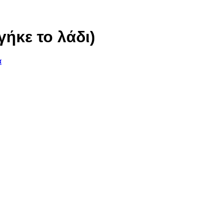
γήκε το λάδι)
α