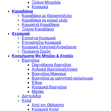
Ξύλινα Μπρελόκ
Κεραμικά
Καραβάκια
Καραβάκια με Θαλασσόξυλα
Καραβάκια σε κορμό ελιάς
Κρεμαστά Καραβάκια
Ξύλινα Καραβάκια
Κεραμικά
Επιτοίχια Κεραμικά
Επιτραπέζια Κεραμικά
Κεραμικά Χρηστικά Αντικείμενα
Πυρίμαχα Σκεύη
Κοσμήματα Φο Μπιζου & Ατσάλι
Βραχιόλια
Oρειχάλκινα βραχιόλια
Ανδρικά βραχιόλια/Unisex
Βραχιόλια Μακραμέ
Βραχιόλια με μαγνητικό κούμπωμα
Έθνικ
Κεραμικά Βραχιόλια
Ματάκι
Δαχτυλίδια
Κολιέ
Από την Θάλασσα
Κεραμικά Κολιέ