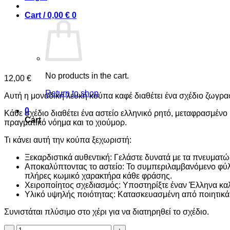
Cart /
0,00
€
0
No products in the cart.
12,00
€
Return to shop
Αυτή η μοναδική λευκή κούπα καφέ διαθέτει ένα σχέδιο ζωγρα
0
Κάθε σχέδιο διαθέτει ένα αστείο ελληνικό ρητό, μεταφρασμένο
Cart
πραγματικό νόημα και το χιούμορ.
Τι κάνει αυτή την κούπα ξεχωριστή:
Ξεκαρδιστικά αυθεντική: Γελάστε δυνατά με τα πνευματώ
Αποκαλύπτοντας το αστείο: Το συμπεριλαμβανόμενο φύλλ
πλήρες κωμικό χαρακτήρα κάθε φράσης.
Χειροποίητος σχεδιασμός: Υποστηρίξτε έναν Έλληνα καλλ
Υλικό υψηλής ποιότητας: Κατασκευασμένη από ποιητικά υ
Συνιστάται πλύσιμο στο χέρι για να διατηρηθεί το σχέδιο.
The