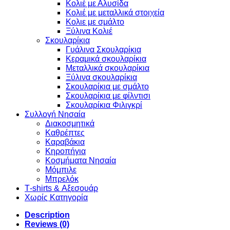
Κολιέ με Αλυσίδα
Κολιέ με μεταλλικά στοιχεία
Κολιε με σμάλτο
Ξύλινα Κολιέ
Σκουλαρίκια
Γυάλινα Σκουλαρίκια
Κεραμικά σκουλαρίκια
Μεταλλικά σκουλαρίκια
Ξύλινα σκουλαρίκια
Σκουλαρίκια με σμάλτο
Σκουλαρίκια με φίλντισι
Σκουλαρίκια Φιλιγκρί
Συλλογή Νησαία
Διακοσμητικά
Καθρέπτες
Καραβάκια
Κηροπήγια
Κοσμήματα Νησαία
Μόμπιλε
Μπρελόκ
Τ-shirts & Αξεσουάρ
Χωρίς Κατηγορία
Description
Reviews (0)