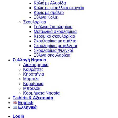
Κολιέ με Αλυσίδα
Κολιέ με μεταλλικά στοιχεία
Κολιε με σμάλτο
Ξύλινα Κολιέ
Σκουλαρίκια
Γυάλινα Σκουλαρίκια
Μεταλλικά σκουλαρίκια
Κεραμικά σκουλαρίκια
Σκουλαρίκια με σμάλτο
Σκουλαρίκια με φίλντισι
Σκουλαρίκια Φιλιγκρί
Ξύλινα σκουλαρίκια
Συλλογή Νησαία
Διακοσμητικά
Καθρέπτες
Κηροπήγια
Μόμπιλε
Καραβάκια
Μπρελόκ
Κοσμήματα Νησαία
Τ-shirts & Αξεσουάρ
English
Ελληνικά
Login