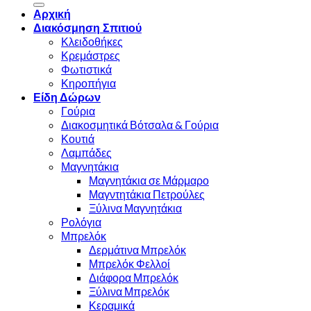
Αρχική
Διακόσμηση Σπιτιού
Κλειδοθήκες
Κρεμάστρες
Φωτιστικά
Κηροπήγια
Είδη Δώρων
Γούρια
Διακοσμητικά Βότσαλα & Γούρια
Κουτιά
Λαμπάδες
Μαγνητάκια
Μαγνητάκια σε Μάρμαρο
Μαγντητάκια Πετρούλες
Ξύλινα Μαγνητάκια
Ρολόγια
Μπρελόκ
Δερμάτινα Μπρελόκ
Μπρελόκ Φελλοί
Διάφορα Μπρελόκ
Ξύλινα Μπρελόκ
Κεραμικά