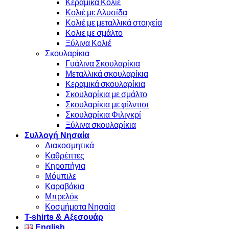
Κεραμικά Κολιέ
Κολιέ με Αλυσίδα
Κολιέ με μεταλλικά στοιχεία
Κολιε με σμάλτο
Ξύλινα Κολιέ
Σκουλαρίκια
Γυάλινα Σκουλαρίκια
Μεταλλικά σκουλαρίκια
Κεραμικά σκουλαρίκια
Σκουλαρίκια με σμάλτο
Σκουλαρίκια με φίλντισι
Σκουλαρίκια Φιλιγκρί
Ξύλινα σκουλαρίκια
Συλλογή Νησαία
Διακοσμητικά
Καθρέπτες
Κηροπήγια
Μόμπιλε
Καραβάκια
Μπρελόκ
Κοσμήματα Νησαία
Τ-shirts & Αξεσουάρ
English