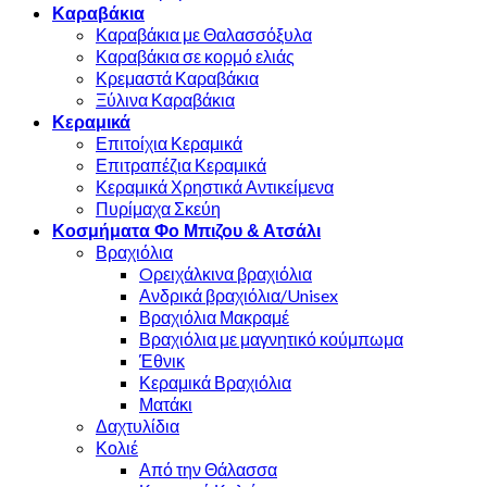
Καραβάκια
Καραβάκια με Θαλασσόξυλα
Καραβάκια σε κορμό ελιάς
Κρεμαστά Καραβάκια
Ξύλινα Καραβάκια
Κεραμικά
Επιτοίχια Κεραμικά
Επιτραπέζια Κεραμικά
Κεραμικά Χρηστικά Αντικείμενα
Πυρίμαχα Σκεύη
Κοσμήματα Φο Μπιζου & Ατσάλι
Βραχιόλια
Oρειχάλκινα βραχιόλια
Ανδρικά βραχιόλια/Unisex
Βραχιόλια Μακραμέ
Βραχιόλια με μαγνητικό κούμπωμα
Έθνικ
Κεραμικά Βραχιόλια
Ματάκι
Δαχτυλίδια
Κολιέ
Από την Θάλασσα