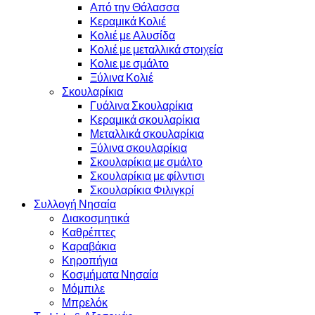
Από την Θάλασσα
Κεραμικά Κολιέ
Κολιέ με Αλυσίδα
Κολιέ με μεταλλικά στοιχεία
Κολιε με σμάλτο
Ξύλινα Κολιέ
Σκουλαρίκια
Γυάλινα Σκουλαρίκια
Κεραμικά σκουλαρίκια
Μεταλλικά σκουλαρίκια
Ξύλινα σκουλαρίκια
Σκουλαρίκια με σμάλτο
Σκουλαρίκια με φίλντισι
Σκουλαρίκια Φιλιγκρί
Συλλογή Νησαία
Διακοσμητικά
Καθρέπτες
Καραβάκια
Κηροπήγια
Κοσμήματα Νησαία
Μόμπιλε
Μπρελόκ