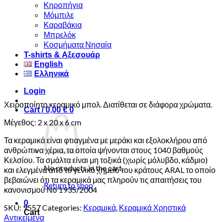
Κηροπήγια
Μόμπιλε
Καραβάκια
Μπρελόκ
Κοσμήματα Νησαία
Τ-shirts & Αξεσουάρ
English
Ελληνικά
Login
Χειροποίητο κεραμικό μπολ. Διατίθεται σε διάφορα χρώματα.
Cart /
0,00
€
0
Μέγεθος: 2 x 20 x 6 cm
Τα κεραμικά είναι φτιαγμένα με μεράκι και εξολοκλήρου από
ανθρώπινα χέρια, τα οποία ψήνονται στους 1040 βαθμούς
Κελσίου. Τα σμάλτα είναι μη τοξικά (χωρίς μόλυβδο, κάδμιο)
No products in the cart.
και ελεγμένα από το γενικό χημείο του κράτους ARAL το οποίο
βεβαιώνει ότι τα κεραμικά μας πληρούν τις απαιτήσεις του
Return to shop
κανονισμού Νο 1935/2004
0
SKU:
9557
Categories:
Κεραμικά
,
Κεραμικά Χρηστικά
Cart
Αντικείμενα