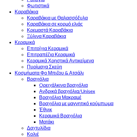
Φωτιστικά
Καραβάκια
Καραβάκια με Θαλασσόξυλα
Καραβάκια σε κορμό ελιάς
Κρεμαστά Καραβάκια
Ξύλινα Καραβάκια
Κεραμικά
Επιτοίχια Κεραμικά
Επιτραπέζια Κεραμικά
Κεραμικά Χρηστικά Αντικείμενα
Πυρίμαχα Σκεύη
Κοσμήματα Φο Μπιζου & Ατσάλι
Βραχιόλια
Oρειχάλκινα βραχιόλια
Ανδρικά βραχιόλια/Unisex
Βραχιόλια Μακραμέ
Βραχιόλια με μαγνητικό κούμπωμα
Έθνικ
Κεραμικά Βραχιόλια
Ματάκι
Δαχτυλίδια
Κολιέ