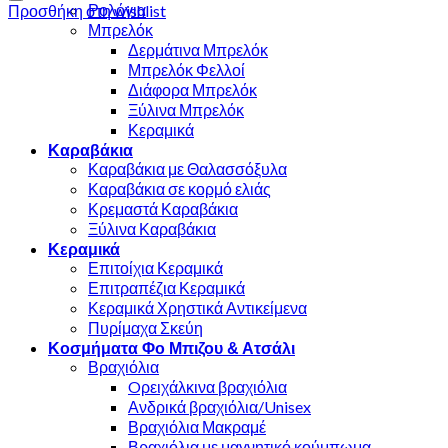
Ρολόγια
Προσθήκη στη wishlist
Μπρελόκ
Δερμάτινα Μπρελόκ
Μπρελόκ Φελλοί
Διάφορα Μπρελόκ
Ξύλινα Μπρελόκ
Κεραμικά
Καραβάκια
Καραβάκια με Θαλασσόξυλα
Καραβάκια σε κορμό ελιάς
Κρεμαστά Καραβάκια
Ξύλινα Καραβάκια
Κεραμικά
Επιτοίχια Κεραμικά
Επιτραπέζια Κεραμικά
Κεραμικά Χρηστικά Αντικείμενα
Πυρίμαχα Σκεύη
Κοσμήματα Φο Μπιζου & Ατσάλι
Βραχιόλια
Oρειχάλκινα βραχιόλια
Ανδρικά βραχιόλια/Unisex
Βραχιόλια Μακραμέ
Βραχιόλια με μαγνητικό κούμπωμα