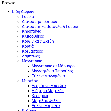
Browse
Είδη Δώρων
Γούρια
Διακόσμηση Σπιτιού
Διακοσμητικά Βότσαλα & Γούρια
Κηροπήγια
Κλειδοθήκες
Κουζινικά & Σκεύη
Κουτιά
Κρεμάστρες
Λαμπάδες
Μαγνητάκια
Μαγνητάκια σε Μάρμαρο
Μαγντητάκια Πετρούλες
Ξύλινα Μαγνητάκια
Μπρελόκ
Δερμάτινα Μπρελόκ
Διάφορα Μπρελόκ
Κεραμικά
Μπρελόκ Φελλοί
Ξύλινα Μπρελόκ
Ρολόγια