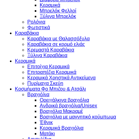
Κεραμικά
Μπρελόκ Φελλοί
Ξύλινα Μπρελόκ
Ρολόγια
Φωτιστικά
Καραβάκια
Καραβάκια με Θαλασσόξυλα
Καραβάκια σε κορμό ελιάς
Κρεμαστά Καραβάκια
Ξύλινα Καραβάκια
Κεραμικά
Επιτοίχια Κεραμικά
Επιτραπέζια Κεραμικά
Κεραμικά Χρηστικά Αντικείμενα
Πυρίμαχα Σκεύη
Κοσμήματα Φο Μπιζου & Ατσάλι
Βραχιόλια
Oρειχάλκινα βραχιόλια
Ανδρικά βραχιόλια/Unisex
Βραχιόλια Μακραμέ
Βραχιόλια με μαγνητικό κούμπωμα
Έθνικ
Κεραμικά Βραχιόλια
Ματάκι