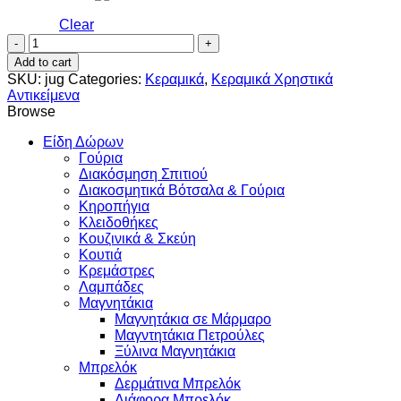
Clear
Κανάτα
quantity
Add to cart
SKU:
jug
Categories:
Κεραμικά
,
Κεραμικά Χρηστικά
Αντικείμενα
Browse
Είδη Δώρων
Γούρια
Διακόσμηση Σπιτιού
Διακοσμητικά Βότσαλα & Γούρια
Κηροπήγια
Κλειδοθήκες
Κουζινικά & Σκεύη
Κουτιά
Κρεμάστρες
Λαμπάδες
Μαγνητάκια
Μαγνητάκια σε Μάρμαρο
Μαγντητάκια Πετρούλες
Ξύλινα Μαγνητάκια
Μπρελόκ
Δερμάτινα Μπρελόκ
Διάφορα Μπρελόκ