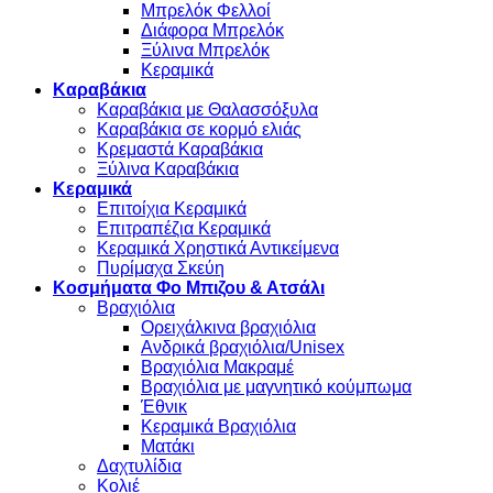
Μπρελόκ Φελλοί
Διάφορα Μπρελόκ
Ξύλινα Μπρελόκ
Κεραμικά
Καραβάκια
Καραβάκια με Θαλασσόξυλα
Καραβάκια σε κορμό ελιάς
Κρεμαστά Καραβάκια
Ξύλινα Καραβάκια
Κεραμικά
Επιτοίχια Κεραμικά
Επιτραπέζια Κεραμικά
Κεραμικά Χρηστικά Αντικείμενα
Πυρίμαχα Σκεύη
Κοσμήματα Φο Μπιζου & Ατσάλι
Βραχιόλια
Oρειχάλκινα βραχιόλια
Ανδρικά βραχιόλια/Unisex
Βραχιόλια Μακραμέ
Βραχιόλια με μαγνητικό κούμπωμα
Έθνικ
Κεραμικά Βραχιόλια
Ματάκι
Δαχτυλίδια
Κολιέ