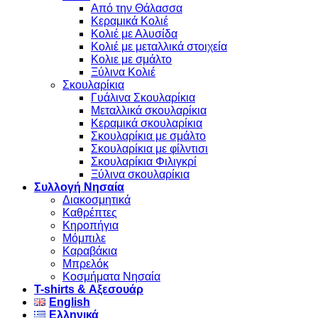
Από την Θάλασσα
Κεραμικά Κολιέ
Κολιέ με Αλυσίδα
Κολιέ με μεταλλικά στοιχεία
Κολιε με σμάλτο
Ξύλινα Κολιέ
Σκουλαρίκια
Γυάλινα Σκουλαρίκια
Μεταλλικά σκουλαρίκια
Κεραμικά σκουλαρίκια
Σκουλαρίκια με σμάλτο
Σκουλαρίκια με φίλντισι
Σκουλαρίκια Φιλιγκρί
Ξύλινα σκουλαρίκια
Συλλογή Νησαία
Διακοσμητικά
Καθρέπτες
Κηροπήγια
Μόμπιλε
Καραβάκια
Μπρελόκ
Κοσμήματα Νησαία
Τ-shirts & Αξεσουάρ
English
Ελληνικά