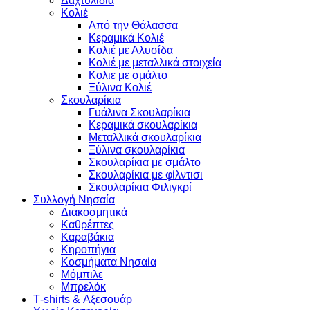
Δαχτυλίδια
Κολιέ
Από την Θάλασσα
Κεραμικά Κολιέ
Κολιέ με Αλυσίδα
Κολιέ με μεταλλικά στοιχεία
Κολιε με σμάλτο
Ξύλινα Κολιέ
Σκουλαρίκια
Γυάλινα Σκουλαρίκια
Κεραμικά σκουλαρίκια
Μεταλλικά σκουλαρίκια
Ξύλινα σκουλαρίκια
Σκουλαρίκια με σμάλτο
Σκουλαρίκια με φίλντισι
Σκουλαρίκια Φιλιγκρί
Συλλογή Νησαία
Διακοσμητικά
Καθρέπτες
Καραβάκια
Κηροπήγια
Κοσμήματα Νησαία
Μόμπιλε
Μπρελόκ
Τ-shirts & Αξεσουάρ