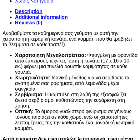
Χωρίς Κατηγορία
Description
Additional information
Reviews (0)
Αναβαθμίστε τα καθημερινά σας γεύματα με αυτή την
χειροποίητη κεραμική κανάτα,
ένα κομμάτι που θα τραβήξει
τα βλέμματα σε κάθε τραπέζι.
Χειροποίητη Μεγαλοπρέπεια:
Φτιαγμένη με φροντίδα
από έμπειρους τεχνίτες, αυτή η κανάτα (17 x 16 x 10
εκ.) φέρνει μια πινελιά ρουστίκ κομψότητας σε κάθε
γουλιά.
Χωρητικότητα:
Ιδανικό μέγεθος για να σερβίρετε τα
αγαπημένα σας ροφήματα, από λεμονάδα μέχρι
σανγκρία.
Σερβίρισμα:
Η καμπύλη στη λαβή της εξασφαλίζει
άνετο σερβίρισμα, καθιστώντας την ευχάριστη στη
χρήση.
Οπτική:
Το όμορφο γυαλιστερό φινίρισμα σε γήινους
τόνους ταιριάζει σε κάθε χώρο, ενώ οι χειροποίητες
λεπτομέρειες της την καθιστούν ένα μοναδικό κεντρικό
κομμάτι.
Αυτή η κανάτα δεν είναι απλώς λειτουργική, είναι τέχνη.