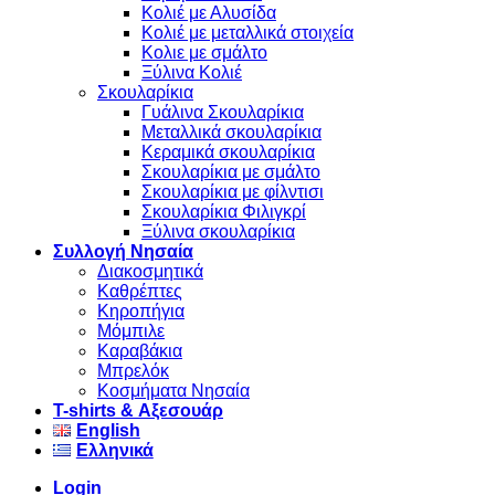
Κολιέ με Αλυσίδα
Κολιέ με μεταλλικά στοιχεία
Κολιε με σμάλτο
Ξύλινα Κολιέ
Σκουλαρίκια
Γυάλινα Σκουλαρίκια
Μεταλλικά σκουλαρίκια
Κεραμικά σκουλαρίκια
Σκουλαρίκια με σμάλτο
Σκουλαρίκια με φίλντισι
Σκουλαρίκια Φιλιγκρί
Ξύλινα σκουλαρίκια
Συλλογή Νησαία
Διακοσμητικά
Καθρέπτες
Κηροπήγια
Μόμπιλε
Καραβάκια
Μπρελόκ
Κοσμήματα Νησαία
Τ-shirts & Αξεσουάρ
English
Ελληνικά
Login