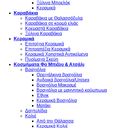
Ξύλινα Μπρελόκ
Κεραμικά
Καραβάκια
Καραβάκια με Θαλασσόξυλα
Καραβάκια σε κορμό ελιάς
Κρεμαστά Καραβάκια
Ξύλινα Καραβάκια
Κεραμικά
Επιτοίχια Κεραμικά
Επιτραπέζια Κεραμικά
Κεραμικά Χρηστικά Αντικείμενα
Πυρίμαχα Σκεύη
Κοσμήματα Φο Μπιζου & Ατσάλι
Βραχιόλια
Oρειχάλκινα βραχιόλια
Ανδρικά βραχιόλια/Unisex
Βραχιόλια Μακραμέ
Βραχιόλια με μαγνητικό κούμπωμα
Έθνικ
Κεραμικά Βραχιόλια
Ματάκι
Δαχτυλίδια
Κολιέ
Από την Θάλασσα
Κεραμικά Κολιέ