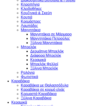
Διακοσμητικά Βότσαλα & Γούρια
Κηροπήγια
Κλειδοθήκες
Κουζινικά & Σκεύη
Κουτιά
Κρεμάστρες
Λαμπάδες
Μαγνητάκια
Μαγνητάκια σε Μάρμαρο
Μαγντητάκια Πετρούλες
Ξύλινα Μαγνητάκια
Μπρελόκ
Δερμάτινα Μπρελόκ
Διάφορα Μπρελόκ
Κεραμικά
Μπρελόκ Φελλοί
Ξύλινα Μπρελόκ
Ρολόγια
Φωτιστικά
Καραβάκια
Καραβάκια με Θαλασσόξυλα
Καραβάκια σε κορμό ελιάς
Κρεμαστά Καραβάκια
Ξύλινα Καραβάκια
Κεραμικά