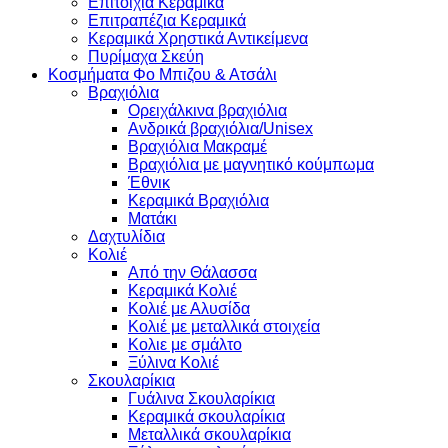
Επιτοίχια Κεραμικά
Επιτραπέζια Κεραμικά
Κεραμικά Χρηστικά Αντικείμενα
Πυρίμαχα Σκεύη
Κοσμήματα Φο Μπιζου & Ατσάλι
Βραχιόλια
Oρειχάλκινα βραχιόλια
Ανδρικά βραχιόλια/Unisex
Βραχιόλια Μακραμέ
Βραχιόλια με μαγνητικό κούμπωμα
Έθνικ
Κεραμικά Βραχιόλια
Ματάκι
Δαχτυλίδια
Κολιέ
Από την Θάλασσα
Κεραμικά Κολιέ
Κολιέ με Αλυσίδα
Κολιέ με μεταλλικά στοιχεία
Κολιε με σμάλτο
Ξύλινα Κολιέ
Σκουλαρίκια
Γυάλινα Σκουλαρίκια
Κεραμικά σκουλαρίκια
Μεταλλικά σκουλαρίκια