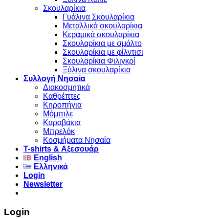
Σκουλαρίκια
Γυάλινα Σκουλαρίκια
Μεταλλικά σκουλαρίκια
Κεραμικά σκουλαρίκια
Σκουλαρίκια με σμάλτο
Σκουλαρίκια με φίλντισι
Σκουλαρίκια Φιλιγκρί
Ξύλινα σκουλαρίκια
Συλλογή Νησαία
Διακοσμητικά
Καθρέπτες
Κηροπήγια
Μόμπιλε
Καραβάκια
Μπρελόκ
Κοσμήματα Νησαία
Τ-shirts & Αξεσουάρ
English
Ελληνικά
Login
Newsletter
Login