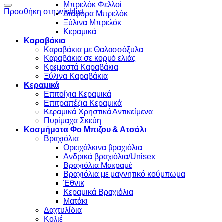
Μπρελόκ Φελλοί
Προσθήκη στη wishlist
Διάφορα Μπρελόκ
Ξύλινα Μπρελόκ
Κεραμικά
Καραβάκια
Καραβάκια με Θαλασσόξυλα
Καραβάκια σε κορμό ελιάς
Κρεμαστά Καραβάκια
Ξύλινα Καραβάκια
Κεραμικά
Επιτοίχια Κεραμικά
Επιτραπέζια Κεραμικά
Κεραμικά Χρηστικά Αντικείμενα
Πυρίμαχα Σκεύη
Κοσμήματα Φο Μπιζου & Ατσάλι
Βραχιόλια
Oρειχάλκινα βραχιόλια
Ανδρικά βραχιόλια/Unisex
Βραχιόλια Μακραμέ
Βραχιόλια με μαγνητικό κούμπωμα
Έθνικ
Κεραμικά Βραχιόλια
Ματάκι
Δαχτυλίδια
Κολιέ