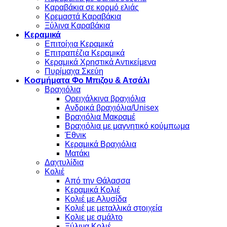
Καραβάκια σε κορμό ελιάς
Κρεμαστά Καραβάκια
Ξύλινα Καραβάκια
Κεραμικά
Επιτοίχια Κεραμικά
Επιτραπέζια Κεραμικά
Κεραμικά Χρηστικά Αντικείμενα
Πυρίμαχα Σκεύη
Κοσμήματα Φο Μπιζου & Ατσάλι
Βραχιόλια
Oρειχάλκινα βραχιόλια
Ανδρικά βραχιόλια/Unisex
Βραχιόλια Μακραμέ
Βραχιόλια με μαγνητικό κούμπωμα
Έθνικ
Κεραμικά Βραχιόλια
Ματάκι
Δαχτυλίδια
Κολιέ
Από την Θάλασσα
Κεραμικά Κολιέ
Κολιέ με Αλυσίδα
Κολιέ με μεταλλικά στοιχεία
Κολιε με σμάλτο
Ξύλινα Κολιέ