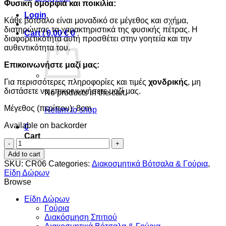
Φυσική ομορφιά και ποικιλία:
Login
Κάθε βότσαλο είναι μοναδικό σε μέγεθος και σχήμα,
διατηρώντας τα χαρακτηριστικά της φυσικής πέτρας. Η
Cart /
0,00
€
0
διαφορετικότητα αυτή προσθέτει στην γοητεία και την
αυθεντικότητα του.
Επικοινωνήστε μαζί μας:
Για περισσότερες πληροφορίες και τιμές
χονδρικής
, μη
διστάσετε να επικοινωνήσετε μαζί μας.
No products in the cart.
Μέγεθος (περίπου): 8cm
Return to shop
Available on backorder
0
Cart
Γούρι
βότσαλο
Add to cart
με
SKU:
CR06
Categories:
Διακοσμητικά Βότσαλα & Γούρια
,
μοτίφ
Είδη Δώρων
χρυσό
Browse
φύλλο
quantity
Είδη Δώρων
Γούρια
Διακόσμηση Σπιτιού