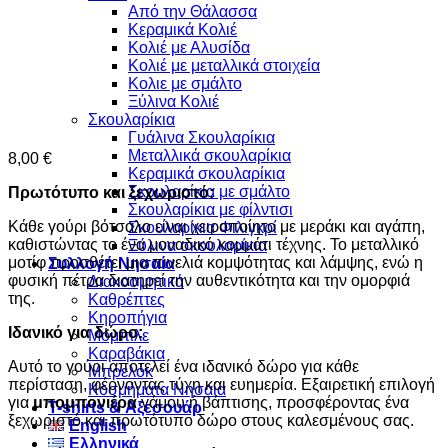
Από την Θάλασσα
Κεραμικά Κολιέ
Κολιέ με Αλυσίδα
Κολιέ με μεταλλικά στοιχεία
Κολιε με σμάλτο
Ξύλινα Κολιέ
Σκουλαρίκια
Γυάλινα Σκουλαρίκια
Μεταλλικά σκουλαρίκια
8,00
€
Κεραμικά σκουλαρίκια
Σκουλαρίκια με σμάλτο
Πρωτότυπο και ξεχωριστό:
Σκουλαρίκια με φίλντισι
Κάθε γούρι βότσαλο είναι χειροποίητο με μεράκι και αγάπη,
Σκουλαρίκια Φιλιγκρί
καθιστώντας το ένα μοναδικό κομμάτι τέχνης. Το μεταλλικό
Ξύλινα σκουλαρίκια
μοτίφ προσθέτει μια πινελιά κομψότητας και λάμψης, ενώ η
Συλλογή Νησαία
φυσική πέτρα διατηρεί την αυθεντικότητα και την ομορφιά
Διακοσμητικά
της.
Καθρέπτες
Κηροπήγια
Ιδανικό για δώρο:
Μόμπιλε
Καραβάκια
Αυτό το γούρι αποτελεί ένα ιδανικό δώρο για κάθε
Μπρελόκ
περίσταση, φέρνοντας τύχη και ευημερία. Εξαιρετική επιλογή
Κοσμήματα Νησαία
για
μπομπονιέρα
γάμου ή βάπτισης, προσφέροντας ένα
Τ-shirts & Αξεσουάρ
ξεχωριστό και πρωτότυπο δώρο στους καλεσμένους σας.
English
Ελληνικά