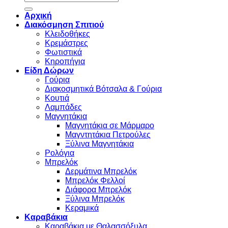
for:
Αρχική
Διακόσμηση Σπιτιού
Κλειδοθήκες
Κρεμάστρες
Φωτιστικά
Κηροπήγια
Είδη Δώρων
Γούρια
Διακοσμητικά Βότσαλα & Γούρια
Κουτιά
Λαμπάδες
Μαγνητάκια
Μαγνητάκια σε Μάρμαρο
Μαγντητάκια Πετρούλες
Ξύλινα Μαγνητάκια
Ρολόγια
Μπρελόκ
Δερμάτινα Μπρελόκ
Μπρελόκ Φελλοί
Διάφορα Μπρελόκ
Ξύλινα Μπρελόκ
Κεραμικά
Καραβάκια
Καραβάκια με Θαλασσόξυλα