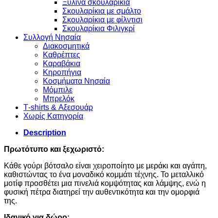
Ξύλινα σκουλαρίκια
Σκουλαρίκια με σμάλτο
Σκουλαρίκια με φίλντισι
Σκουλαρίκια Φιλιγκρί
Συλλογή Νησαία
Διακοσμητικά
Καθρέπτες
Καραβάκια
Κηροπήγια
Κοσμήματα Νησαία
Μόμπιλε
Μπρελόκ
Τ-shirts & Αξεσουάρ
Χωρίς Κατηγορία
Description
Πρωτότυπο και ξεχωριστό:
Κάθε γούρι βότσαλο είναι χειροποίητο με μεράκι και αγάπη,
καθιστώντας το ένα μοναδικό κομμάτι τέχνης. Το μεταλλικό
μοτίφ προσθέτει μια πινελιά κομψότητας και λάμψης, ενώ η
φυσική πέτρα διατηρεί την αυθεντικότητα και την ομορφιά
της.
Ιδανικό για δώρο: