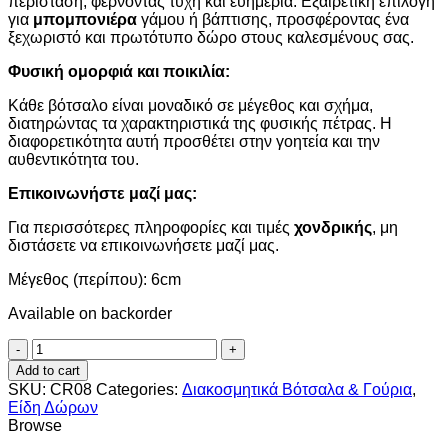
περίσταση, φέρνοντας τύχη και ευημερία. Εξαιρετική επιλογή
για
μπομπονιέρα
γάμου ή βάπτισης, προσφέροντας ένα
ξεχωριστό και πρωτότυπο δώρο στους καλεσμένους σας.
Φυσική ομορφιά και ποικιλία:
Κάθε βότσαλο είναι μοναδικό σε μέγεθος και σχήμα,
διατηρώντας τα χαρακτηριστικά της φυσικής πέτρας. Η
διαφορετικότητα αυτή προσθέτει στην γοητεία και την
αυθεντικότητα του.
Επικοινωνήστε μαζί μας:
Για περισσότερες πληροφορίες και τιμές
χονδρικής
, μη
διστάσετε να επικοινωνήσετε μαζί μας.
Μέγεθος (περίπου): 6cm
Available on backorder
Γούρι
βότσαλο
Add to cart
με
SKU:
CR08
Categories:
Διακοσμητικά Βότσαλα & Γούρια
,
μοτίφ
Είδη Δώρων
λουλούδι
Browse
quantity