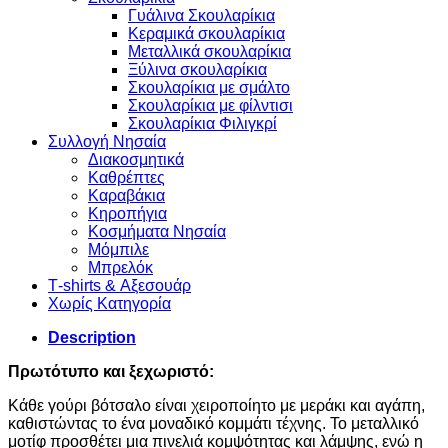
Γυάλινα Σκουλαρίκια
Κεραμικά σκουλαρίκια
Μεταλλικά σκουλαρίκια
Ξύλινα σκουλαρίκια
Σκουλαρίκια με σμάλτο
Σκουλαρίκια με φίλντισι
Σκουλαρίκια Φιλιγκρί
Συλλογή Νησαία
Διακοσμητικά
Καθρέπτες
Καραβάκια
Κηροπήγια
Κοσμήματα Νησαία
Μόμπιλε
Μπρελόκ
Τ-shirts & Αξεσουάρ
Χωρίς Κατηγορία
Description
Πρωτότυπο και ξεχωριστό:
Κάθε γούρι βότσαλο είναι χειροποίητο με μεράκι και αγάπη,
καθιστώντας το ένα μοναδικό κομμάτι τέχνης. Το μεταλλικό
μοτίφ προσθέτει μια πινελιά κομψότητας και λάμψης, ενώ η