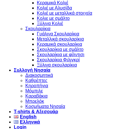
Κεραμικά Κολιέ
Κολιέ με Αλυσίδα
Κολιέ με μεταλλικά στοιχεία
Κολιε με σμάλτο
Ξύλινα Κολιέ
Σκουλαρίκια
Γυάλινα Σκουλαρίκια
Μεταλλικά σκουλαρίκια
Κεραμικά σκουλαρίκια
Σκουλαρίκια με σμάλτο
Σκουλαρίκια με φίλντισι
Σκουλαρίκια Φιλιγκρί
Ξύλινα σκουλαρίκια
Συλλογή Νησαία
Διακοσμητικά
Καθρέπτες
Κηροπήγια
Μόμπιλε
Καραβάκια
Μπρελόκ
Κοσμήματα Νησαία
Τ-shirts & Αξεσουάρ
English
Ελληνικά
Login