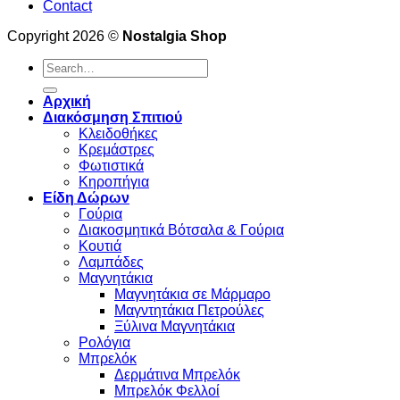
Contact
Copyright 2026 ©
Nostalgia Shop
Search
for:
Αρχική
Διακόσμηση Σπιτιού
Κλειδοθήκες
Κρεμάστρες
Φωτιστικά
Κηροπήγια
Είδη Δώρων
Γούρια
Διακοσμητικά Βότσαλα & Γούρια
Κουτιά
Λαμπάδες
Μαγνητάκια
Μαγνητάκια σε Μάρμαρο
Μαγντητάκια Πετρούλες
Ξύλινα Μαγνητάκια
Ρολόγια
Μπρελόκ
Δερμάτινα Μπρελόκ
Μπρελόκ Φελλοί