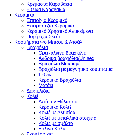
Κρεμαστά Καραβάκια
Ξύλινα Καραβάκια
Κεραμικά
Επιτοίχια Κεραμικά
Επιτραπέζια Κεραμικά
Κεραμικά Χρηστικά Αντικείμενα
Πυρίμαχα Σκεύη
Κοσμήματα Φο Μπιζου & Ατσάλι
Βραχιόλια
Oρειχάλκινα βραχιόλια
Ανδρικά βραχιόλια/Unisex
Βραχιόλια Μακραμέ
Βραχιόλια με μαγνητικό κούμπωμα
Έθνικ
Κεραμικά Βραχιόλια
Ματάκι
Δαχτυλίδια
Κολιέ
Από την Θάλασσα
Κεραμικά Κολιέ
Κολιέ με Αλυσίδα
Κολιέ με μεταλλικά στοιχεία
Κολιε με σμάλτο
Ξύλινα Κολιέ
Σκουλαρίκια