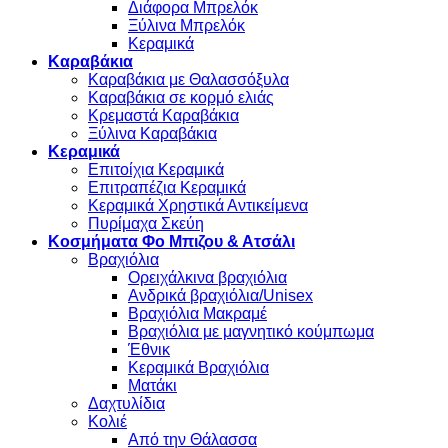
Διάφορα Μπρελόκ
Ξύλινα Μπρελόκ
Κεραμικά
Καραβάκια
Καραβάκια με Θαλασσόξυλα
Καραβάκια σε κορμό ελιάς
Κρεμαστά Καραβάκια
Ξύλινα Καραβάκια
Κεραμικά
Επιτοίχια Κεραμικά
Επιτραπέζια Κεραμικά
Κεραμικά Χρηστικά Αντικείμενα
Πυρίμαχα Σκεύη
Κοσμήματα Φο Μπιζου & Ατσάλι
Βραχιόλια
Oρειχάλκινα βραχιόλια
Ανδρικά βραχιόλια/Unisex
Βραχιόλια Μακραμέ
Βραχιόλια με μαγνητικό κούμπωμα
Έθνικ
Κεραμικά Βραχιόλια
Ματάκι
Δαχτυλίδια
Κολιέ
Από την Θάλασσα