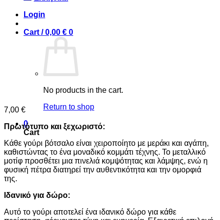
Login
Cart /
0,00
€
0
No products in the cart.
Return to shop
7,00
€
0
Πρωτότυπο και ξεχωριστό:
Cart
Κάθε γούρι βότσαλο είναι χειροποίητο με μεράκι και αγάπη,
καθιστώντας το ένα μοναδικό κομμάτι τέχνης. Το μεταλλικό
μοτίφ προσθέτει μια πινελιά κομψότητας και λάμψης, ενώ η
φυσική πέτρα διατηρεί την αυθεντικότητα και την ομορφιά
της.
Ιδανικό για δώρο:
Αυτό το γούρι αποτελεί ένα ιδανικό δώρο για κάθε