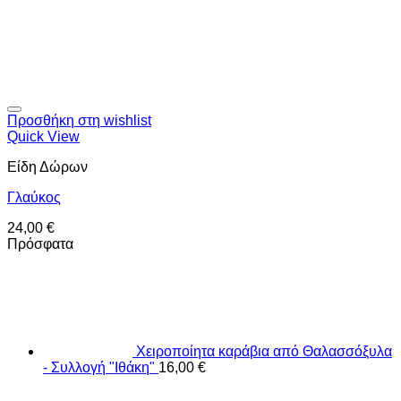
Προσθήκη στη wishlist
Quick View
Είδη Δώρων
Γλαύκος
24,00
€
Πρόσφατα
Χειροποίητα καράβια από Θαλασσόξυλα
- Συλλογή "Ιθάκη"
16,00
€