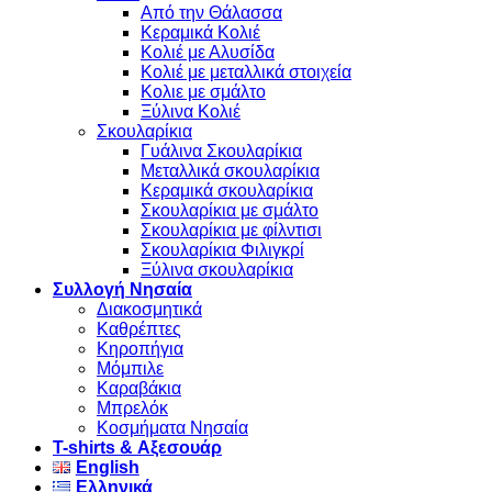
Από την Θάλασσα
Κεραμικά Κολιέ
Κολιέ με Αλυσίδα
Κολιέ με μεταλλικά στοιχεία
Κολιε με σμάλτο
Ξύλινα Κολιέ
Σκουλαρίκια
Γυάλινα Σκουλαρίκια
Μεταλλικά σκουλαρίκια
Κεραμικά σκουλαρίκια
Σκουλαρίκια με σμάλτο
Σκουλαρίκια με φίλντισι
Σκουλαρίκια Φιλιγκρί
Ξύλινα σκουλαρίκια
Συλλογή Νησαία
Διακοσμητικά
Καθρέπτες
Κηροπήγια
Μόμπιλε
Καραβάκια
Μπρελόκ
Κοσμήματα Νησαία
Τ-shirts & Αξεσουάρ
English
Ελληνικά