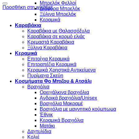
Μπρελόκ Φελλοί
Προσθήκη στη wishlist
Διάφορα Μπρελόκ
Ξύλινα Μπρελόκ
Κεραμικά
Καραβάκια
Καραβάκια με Θαλασσόξυλα
Καραβάκια σε κορμό ελιάς
Κρεμαστά Καραβάκια
Ξύλινα Καραβάκια
Κεραμικά
Επιτοίχια Κεραμικά
Επιτραπέζια Κεραμικά
Κεραμικά Χρηστικά Αντικείμενα
Πυρίμαχα Σκεύη
Κοσμήματα Φο Μπιζου & Ατσάλι
Βραχιόλια
Oρειχάλκινα βραχιόλια
Ανδρικά βραχιόλια/Unisex
Βραχιόλια Μακραμέ
Βραχιόλια με μαγνητικό κούμπωμα
Έθνικ
Κεραμικά Βραχιόλια
Ματάκι
Δαχτυλίδια
Κολιέ