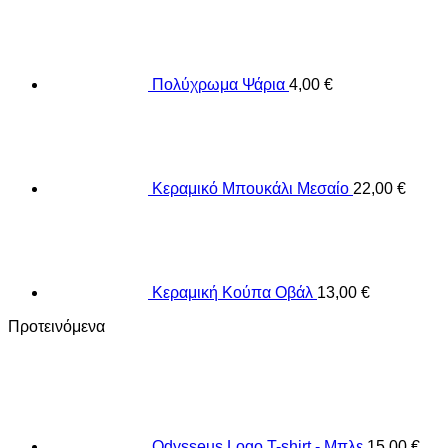
Πολύχρωμα Ψάρια
4,00
€
Κεραμικό Μπουκάλι Μεσαίο
22,00
€
Κεραμική Κούπα Οβάλ
13,00
€
Προτεινόμενα
Odysseus Logo T-shirt - Μπλε
15,00
€