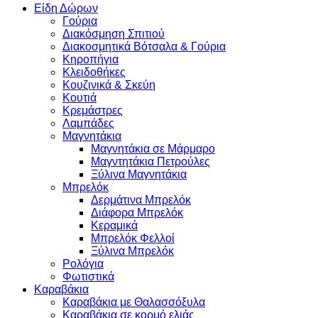
Είδη Δώρων
Γούρια
Διακόσμηση Σπιτιού
Διακοσμητικά Βότσαλα & Γούρια
Κηροπήγια
Κλειδοθήκες
Κουζινικά & Σκεύη
Κουτιά
Κρεμάστρες
Λαμπάδες
Μαγνητάκια
Μαγνητάκια σε Μάρμαρο
Μαγντητάκια Πετρούλες
Ξύλινα Μαγνητάκια
Μπρελόκ
Δερμάτινα Μπρελόκ
Διάφορα Μπρελόκ
Κεραμικά
Μπρελόκ Φελλοί
Ξύλινα Μπρελόκ
Ρολόγια
Φωτιστικά
Καραβάκια
Καραβάκια με Θαλασσόξυλα
Καραβάκια σε κορμό ελιάς