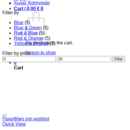
Χωρίς Κατηγορία
Cart /
0,00
€
0
Filter by
Blue
(5)
Blue & Green
(5)
Red & Blue
(5)
Red & Orange
(5)
No products in the cart.
Yellow & Orange
(5)
Return to shop
Filter by price
Min
Max
Filter
0
price
price
Cart
Προσθήκη στη wishlist
Quick View