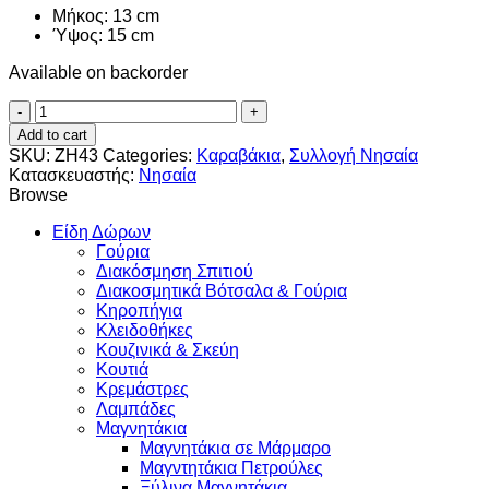
Μήκος: 13 cm
Ύψος: 15 cm
Available on backorder
Ευρύμαχος
quantity
Add to cart
SKU:
ZH43
Categories:
Καραβάκια
,
Συλλογή Νησαία
Κατασκευαστής:
Νησαία
Browse
Είδη Δώρων
Γούρια
Διακόσμηση Σπιτιού
Διακοσμητικά Βότσαλα & Γούρια
Κηροπήγια
Κλειδοθήκες
Κουζινικά & Σκεύη
Κουτιά
Κρεμάστρες
Λαμπάδες
Μαγνητάκια
Μαγνητάκια σε Μάρμαρο
Μαγντητάκια Πετρούλες
Ξύλινα Μαγνητάκια