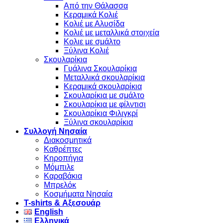
Από την Θάλασσα
Κεραμικά Κολιέ
Κολιέ με Αλυσίδα
Κολιέ με μεταλλικά στοιχεία
Κολιε με σμάλτο
Ξύλινα Κολιέ
Σκουλαρίκια
Γυάλινα Σκουλαρίκια
Μεταλλικά σκουλαρίκια
Κεραμικά σκουλαρίκια
Σκουλαρίκια με σμάλτο
Σκουλαρίκια με φίλντισι
Σκουλαρίκια Φιλιγκρί
Ξύλινα σκουλαρίκια
Συλλογή Νησαία
Διακοσμητικά
Καθρέπτες
Κηροπήγια
Μόμπιλε
Καραβάκια
Μπρελόκ
Κοσμήματα Νησαία
Τ-shirts & Αξεσουάρ
English
Ελληνικά