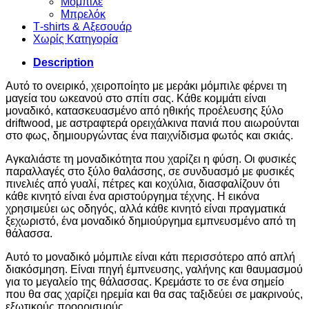
Μόμπιλε
Μπρελόκ
Τ-shirts & Αξεσουάρ
Χωρίς Κατηγορία
Description
Αυτό το ονειρικό, χειροποίητο με μεράκι μόμπιλε φέρνει τη
μαγεία του ωκεανού στο σπίτι σας. Κάθε κομμάτι είναι
μοναδικό, κατασκευασμένο από ηθικής προέλευσης ξύλο
driftwood, με αστραφτερά ορειχάλκινα πανιά που αιωρούνται
στο φως, δημιουργώντας ένα παιχνίδισμα φωτός και σκιάς.
Αγκαλιάστε τη μοναδικότητα που χαρίζει η φύση. Οι φυσικές
παραλλαγές στο ξύλο θαλάσσης, σε συνδυασμό με φυσικές
πινελιές από γυαλί, πέτρες και κοχύλια, διασφαλίζουν ότι
κάθε κινητό είναι ένα αριστούργημα τέχνης. Η εικόνα
χρησιμεύει ως οδηγός, αλλά κάθε κινητό είναι πραγματικά
ξεχωριστό, ένα μοναδικό δημιούργημα εμπνευσμένο από τη
θάλασσα.
Αυτό το μοναδικό μόμπιλε είναι κάτι περισσότερο από απλή
διακόσμηση. Είναι πηγή έμπνευσης, γαλήνης και θαυμασμού
για το μεγαλείο της θάλασσας. Κρεμάστε το σε ένα σημείο
που θα σας χαρίζει ηρεμία και θα σας ταξιδεύει σε μακρινούς,
εξωτικούς προορισμούς.