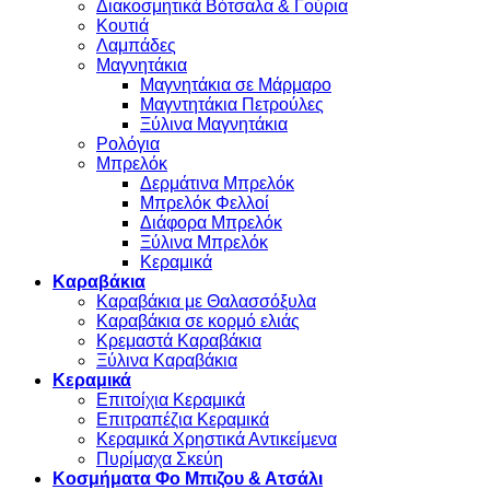
Διακοσμητικά Βότσαλα & Γούρια
Κουτιά
Λαμπάδες
Μαγνητάκια
Μαγνητάκια σε Μάρμαρο
Μαγντητάκια Πετρούλες
Ξύλινα Μαγνητάκια
Ρολόγια
Μπρελόκ
Δερμάτινα Μπρελόκ
Μπρελόκ Φελλοί
Διάφορα Μπρελόκ
Ξύλινα Μπρελόκ
Κεραμικά
Καραβάκια
Καραβάκια με Θαλασσόξυλα
Καραβάκια σε κορμό ελιάς
Κρεμαστά Καραβάκια
Ξύλινα Καραβάκια
Κεραμικά
Επιτοίχια Κεραμικά
Επιτραπέζια Κεραμικά
Κεραμικά Χρηστικά Αντικείμενα
Πυρίμαχα Σκεύη
Κοσμήματα Φο Μπιζου & Ατσάλι