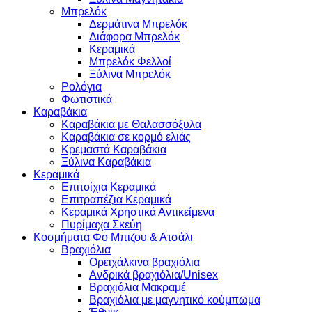
Μπρελόκ
Δερμάτινα Μπρελόκ
Διάφορα Μπρελόκ
Κεραμικά
Μπρελόκ Φελλοί
Ξύλινα Μπρελόκ
Ρολόγια
Φωτιστικά
Καραβάκια
Καραβάκια με Θαλασσόξυλα
Καραβάκια σε κορμό ελιάς
Κρεμαστά Καραβάκια
Ξύλινα Καραβάκια
Κεραμικά
Επιτοίχια Κεραμικά
Επιτραπέζια Κεραμικά
Κεραμικά Χρηστικά Αντικείμενα
Πυρίμαχα Σκεύη
Κοσμήματα Φο Μπιζου & Ατσάλι
Βραχιόλια
Oρειχάλκινα βραχιόλια
Ανδρικά βραχιόλια/Unisex
Βραχιόλια Μακραμέ
Βραχιόλια με μαγνητικό κούμπωμα