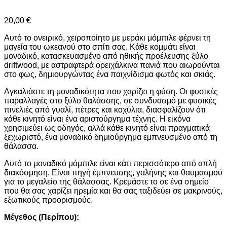
20,00
€
Αυτό το ονειρικό, χειροποίητο με μεράκι μόμπιλε φέρνει τη
μαγεία του ωκεανού στο σπίτι σας. Κάθε κομμάτι είναι
μοναδικό, κατασκευασμένο από ηθικής προέλευσης ξύλο
driftwood, με αστραφτερά ορειχάλκινα πανιά που αιωρούνται
στο φως, δημιουργώντας ένα παιχνίδισμα φωτός και σκιάς.
Αγκαλιάστε τη μοναδικότητα που χαρίζει η φύση. Οι φυσικές
παραλλαγές στο ξύλο θαλάσσης, σε συνδυασμό με φυσικές
πινελιές από γυαλί, πέτρες και κοχύλια, διασφαλίζουν ότι
κάθε κινητό είναι ένα αριστούργημα τέχνης. Η εικόνα
χρησιμεύει ως οδηγός, αλλά κάθε κινητό είναι πραγματικά
ξεχωριστό, ένα μοναδικό δημιούργημα εμπνευσμένο από τη
θάλασσα.
Αυτό το μοναδικό μόμπιλε είναι κάτι περισσότερο από απλή
διακόσμηση. Είναι πηγή έμπνευσης, γαλήνης και θαυμασμού
για το μεγαλείο της θάλασσας. Κρεμάστε το σε ένα σημείο
που θα σας χαρίζει ηρεμία και θα σας ταξιδεύει σε μακρινούς,
εξωτικούς προορισμούς.
Μέγεθος (Περίπου):