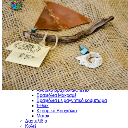
Μπρελόκ Φελλοί
Διάφορα Μπρελόκ
Ξύλινα Μπρελόκ
Κεραμικά
Καραβάκια
Καραβάκια με Θαλασσόξυλα
Καραβάκια σε κορμό ελιάς
Κρεμαστά Καραβάκια
Ξύλινα Καραβάκια
Κεραμικά
Επιτοίχια Κεραμικά
Επιτραπέζια Κεραμικά
Κεραμικά Χρηστικά Αντικείμενα
Πυρίμαχα Σκεύη
Κοσμήματα Φο Μπιζου & Ατσάλι
Βραχιόλια
Oρειχάλκινα βραχιόλια
Ανδρικά βραχιόλια/Unisex
Βραχιόλια Μακραμέ
Βραχιόλια με μαγνητικό κούμπωμα
Έθνικ
Κεραμικά Βραχιόλια
Ματάκι
Δαχτυλίδια
Κολιέ