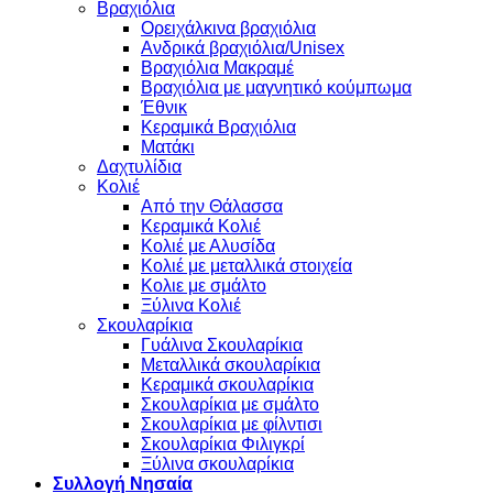
Βραχιόλια
Oρειχάλκινα βραχιόλια
Ανδρικά βραχιόλια/Unisex
Βραχιόλια Μακραμέ
Βραχιόλια με μαγνητικό κούμπωμα
Έθνικ
Κεραμικά Βραχιόλια
Ματάκι
Δαχτυλίδια
Κολιέ
Από την Θάλασσα
Κεραμικά Κολιέ
Κολιέ με Αλυσίδα
Κολιέ με μεταλλικά στοιχεία
Κολιε με σμάλτο
Ξύλινα Κολιέ
Σκουλαρίκια
Γυάλινα Σκουλαρίκια
Μεταλλικά σκουλαρίκια
Κεραμικά σκουλαρίκια
Σκουλαρίκια με σμάλτο
Σκουλαρίκια με φίλντισι
Σκουλαρίκια Φιλιγκρί
Ξύλινα σκουλαρίκια
Συλλογή Νησαία