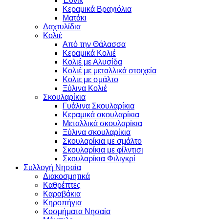
Έθνικ
Κεραμικά Βραχιόλια
Ματάκι
Δαχτυλίδια
Κολιέ
Από την Θάλασσα
Κεραμικά Κολιέ
Κολιέ με Αλυσίδα
Κολιέ με μεταλλικά στοιχεία
Κολιε με σμάλτο
Ξύλινα Κολιέ
Σκουλαρίκια
Γυάλινα Σκουλαρίκια
Κεραμικά σκουλαρίκια
Μεταλλικά σκουλαρίκια
Ξύλινα σκουλαρίκια
Σκουλαρίκια με σμάλτο
Σκουλαρίκια με φίλντισι
Σκουλαρίκια Φιλιγκρί
Συλλογή Νησαία
Διακοσμητικά
Καθρέπτες
Καραβάκια
Κηροπήγια
Κοσμήματα Νησαία