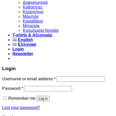
Διακοσμητικά
Καθρέπτες
Κηροπήγια
Μόμπιλε
Καραβάκια
Μπρελόκ
Κοσμήματα Νησαία
Τ-shirts & Αξεσουάρ
English
Ελληνικά
Login
Newsletter
Login
Username or email address
*
Password
*
Remember me
Log in
Lost your password?