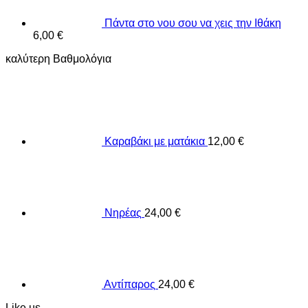
Πάντα στο νου σου να χεις την Ιθάκη
6,00
€
καλύτερη Βαθμολόγια
Καραβάκι με ματάκια
12,00
€
Νηρέας
24,00
€
Αντίπαρος
24,00
€
Like us