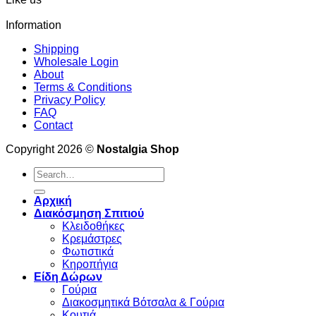
Information
Shipping
Wholesale Login
About
Terms & Conditions
Privacy Policy
FAQ
Contact
Copyright 2026 ©
Nostalgia Shop
Search
for:
Αρχική
Διακόσμηση Σπιτιού
Κλειδοθήκες
Κρεμάστρες
Φωτιστικά
Κηροπήγια
Είδη Δώρων
Γούρια
Διακοσμητικά Βότσαλα & Γούρια
Κουτιά