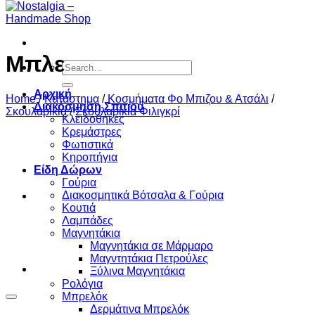
Μπλε
Search
for:
Αρχική
Home
/
Κατάστημα
/
Κοσμήματα Φο Μπιζου & Ατσάλι
/
Διακόσμηση Σπιτιού
Σκουλαρίκια
/
Σκουλαρίκια Φιλιγκρί
Κλειδοθήκες
Κρεμάστρες
Φωτιστικά
Κηροπήγια
Είδη Δώρων
Γούρια
Διακοσμητικά Βότσαλα & Γούρια
Κουτιά
Λαμπάδες
Μαγνητάκια
Μαγνητάκια σε Μάρμαρο
Μαγντητάκια Πετρούλες
Ξύλινα Μαγνητάκια
Ρολόγια
Μπρελόκ
Προσθήκη στη wishlist
Δερμάτινα Μπρελόκ