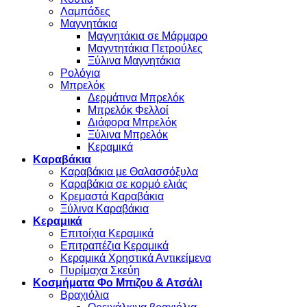
Λαμπάδες
Μαγνητάκια
Μαγνητάκια σε Μάρμαρο
Μαγντητάκια Πετρούλες
Ξύλινα Μαγνητάκια
Ρολόγια
Μπρελόκ
Δερμάτινα Μπρελόκ
Μπρελόκ Φελλοί
Διάφορα Μπρελόκ
Ξύλινα Μπρελόκ
Κεραμικά
Καραβάκια
Καραβάκια με Θαλασσόξυλα
Καραβάκια σε κορμό ελιάς
Κρεμαστά Καραβάκια
Ξύλινα Καραβάκια
Κεραμικά
Επιτοίχια Κεραμικά
Επιτραπέζια Κεραμικά
Κεραμικά Χρηστικά Αντικείμενα
Πυρίμαχα Σκεύη
Κοσμήματα Φο Μπιζου & Ατσάλι
Βραχιόλια