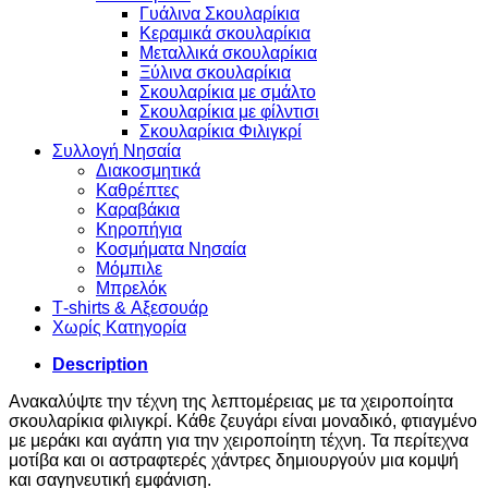
Γυάλινα Σκουλαρίκια
Κεραμικά σκουλαρίκια
Μεταλλικά σκουλαρίκια
Ξύλινα σκουλαρίκια
Σκουλαρίκια με σμάλτο
Σκουλαρίκια με φίλντισι
Σκουλαρίκια Φιλιγκρί
Συλλογή Νησαία
Διακοσμητικά
Καθρέπτες
Καραβάκια
Κηροπήγια
Κοσμήματα Νησαία
Μόμπιλε
Μπρελόκ
Τ-shirts & Αξεσουάρ
Χωρίς Κατηγορία
Description
Ανακαλύψτε την τέχνη της λεπτομέρειας με τα χειροποίητα
σκουλαρίκια φιλιγκρί. Κάθε ζευγάρι είναι μοναδικό, φτιαγμένο
με μεράκι και αγάπη για την χειροποίητη τέχνη. Τα περίτεχνα
μοτίβα και οι αστραφτερές χάντρες δημιουργούν μια κομψή
και σαγηνευτική εμφάνιση.