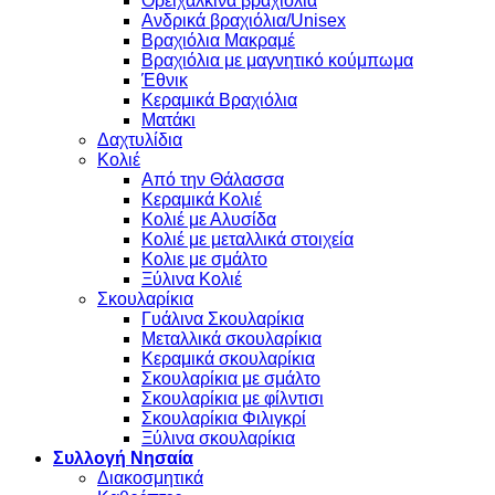
Oρειχάλκινα βραχιόλια
Ανδρικά βραχιόλια/Unisex
Βραχιόλια Μακραμέ
Βραχιόλια με μαγνητικό κούμπωμα
Έθνικ
Κεραμικά Βραχιόλια
Ματάκι
Δαχτυλίδια
Κολιέ
Από την Θάλασσα
Κεραμικά Κολιέ
Κολιέ με Αλυσίδα
Κολιέ με μεταλλικά στοιχεία
Κολιε με σμάλτο
Ξύλινα Κολιέ
Σκουλαρίκια
Γυάλινα Σκουλαρίκια
Μεταλλικά σκουλαρίκια
Κεραμικά σκουλαρίκια
Σκουλαρίκια με σμάλτο
Σκουλαρίκια με φίλντισι
Σκουλαρίκια Φιλιγκρί
Ξύλινα σκουλαρίκια
Συλλογή Νησαία
Διακοσμητικά