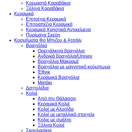
Κρεμαστά Καραβάκια
Ξύλινα Καραβάκια
Κεραμικά
Επιτοίχια Κεραμικά
Επιτραπέζια Κεραμικά
Κεραμικά Χρηστικά Αντικείμενα
Πυρίμαχα Σκεύη
Κοσμήματα Φο Μπιζου & Ατσάλι
Βραχιόλια
Oρειχάλκινα βραχιόλια
Ανδρικά βραχιόλια/Unisex
Βραχιόλια Μακραμέ
Βραχιόλια με μαγνητικό κούμπωμα
Έθνικ
Κεραμικά Βραχιόλια
Ματάκι
Δαχτυλίδια
Κολιέ
Από την Θάλασσα
Κεραμικά Κολιέ
Κολιέ με Αλυσίδα
Κολιέ με μεταλλικά στοιχεία
Κολιε με σμάλτο
Ξύλινα Κολιέ
Σκουλαρίκια