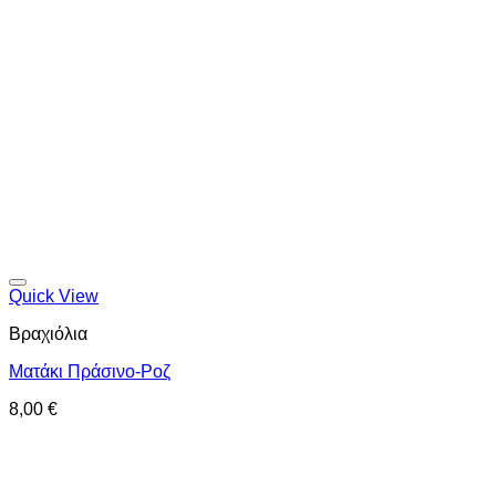
Προσθήκη στη wishlist
Quick View
Βραχιόλια
Ματάκι Πράσινο-Ροζ
8,00
€