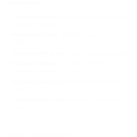
Χαρακτηριστικά:
Χειροποίητη κατασκευή:
Κάθε ζευγάρι είναι μοναδικό,
φτιαγμένο με μεράκι.
Φυσικό κοχύλι Fildisi:
Ιριδίζοντα χρώματα και μοναδικά
μοτίβα.
Ελαφριά και άνετα:
Κατάλληλα για καθημερινή χρήση.
Παραλιακή αίσθηση:
Προσθέστε μια πινελιά
καλοκαιριού σε κάθε σας εμφάνιση.
Διαχρονική κομψότητα:
Αγκαλιάστε την τέχνη της
φύσης.
Υψηλής ποιότητας υλικά:
Zamak και φυσικό κοχύλι
Fildisi.
Φορέστε τα σκουλαρίκια μας: