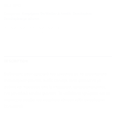
SKU:
EF03
Categories:
Κοσμήματα Φο Μπιζου & Ατσάλι
,
Σκουλαρίκια
,
Σκουλαρίκια με φίλντισι
DESCRIPTION
Βυθιστείτε στην ομορφιά του ωκεανού με τα χειροποίητα
σκουλαρίκια φίλντισι. Κάθε ζευγάρι είναι φτιαγμένο με
αγάπη και προσοχή στη λεπτομέρεια, χρησιμοποιώντας
ένα μοναδικό κοχύλι φίλντισι. Τα ιριδίζοντα χρώματα και τα
περίτεχνα μοτίβα του κοχυλιού κάνουν κάθε σκουλαρίκι
ξεχωριστό.