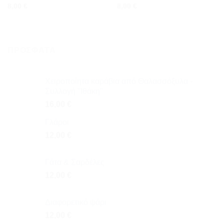
8,00
€
8,00
€
ΠΡΌΣΦΑΤΑ
Χειροποίητα καράβια από Θαλασσόξυλα -
Συλλογή "Ιθάκη"
16,00
€
Γλάροι
12,00
€
Γάτα & Σαρδέλες
12,00
€
Διαφορετικό ψάρι
12,00
€