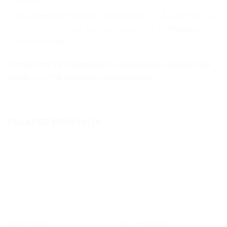
Συνδυασμός αντοχής και άνεσης:
Το Zamak αποτελεί
την τέλεια επιλογή για κοσμήματα που συνδυάζουν στυλ
και ποιότητα.
Αποκτήστε τα χειροποίητα σκουλαρίκια κοχυλιού και
λάμψτε με την ομορφιά του ωκεανού!
RELATED PRODUCTS
Προσθήκη
Προσθήκη
στη
στη
wishlist
wishlist
ΒΡΑΧΙΌΛΙΑ
ΒΡΑΧΙΌΛΙΑ
Ματάκι Μπλε
Fish are friends