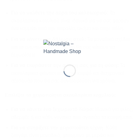
Για να νιώθετε την αύρα του καλοκαιριού:
Τα
σκουλαρίκια κοχυλιού είναι ιδανικά για να σας φέρουν
ένα κομμάτι από την παραλία, ακόμα και στην πόλη.
Για να κάνετε μια δήλωση στυλ:
Τα μοναδικά σχέδια
και τα εντυπωσιακά χρώματα θα σας κάνουν να
ξεχωρίσετε.
Για να εκφράσετε την αγάπη σας για τη φύση:
Τα
σκουλαρίκια φίλντισι είναι ένα κομψό και διαχρονικό
αξεσουάρ που θα σας συντροφεύσει για χρόνια.
Επιλέξτε τα χειροποίητα σκουλαρίκια κοχυλιού:
Για να κάνετε ένα ξεχωριστό δώρο:
Ιδανικό για φίλες,
αδερφές ή για κάθε γυναίκα που αγαπάει τα κοσμήματα.
Για να στηρίξετε την χειροποίητη τέχνη:
Κάθε
ζευγάρι είναι μοναδικό, φτιαγμένο με μεράκι και