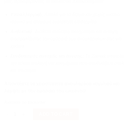
μας, προσφέροντας τα ακόλουθα πλεονεκτήματα:
Υποαλλεργικό:
Απαλό για το δέρμα και χωρίς νικέλιο,
ιδανικό για άτομα με ευαίσθητη επιδερμίδα.
Ανθεκτικό:
Διαθέτει ανώτερη σκληρότητα και αντοχή,
διασφαλίζοντας την ομορφιά των σκουλαρικιών σας για
χρόνια.
Συνδυασμός αντοχής και άνεσης:
Το Zamak αποτελεί
την τέλεια επιλογή για κοσμήματα που συνδυάζουν στυλ
και ποιότητα.
Αποκτήστε τα χειροποίητα σκουλαρίκια κοχυλιού και
λάμψτε με την ομορφιά του ωκεανού!
Available on backorder
Πορτοκαλί κοχύλι φίλντισι quantity
ADD TO CART