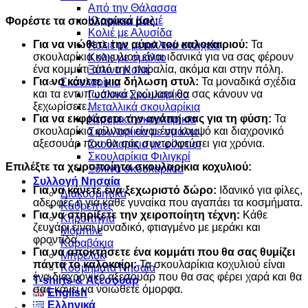
Από την Θάλασσα
Κεραμικά Κολιέ
Φορέστε τα σκουλαρίκια μας:
Κολιέ με Αλυσίδα
Για να νιώθετε την αύρα του καλοκαιριού:
Τα
Κολιέ με μεταλλικά στοιχεία
σκουλαρίκια κοχυλιού είναι ιδανικά για να σας φέρουν
Κολιε με σμάλτο
ένα κομμάτι από την παραλία, ακόμα και στην πόλη.
Ξύλινα Κολιέ
Για να κάνετε μια δήλωση στυλ:
Τα μοναδικά σχέδια
Σκουλαρίκια
και τα εντυπωσιακά χρώματα θα σας κάνουν να
Γυάλινα Σκουλαρίκια
ξεχωρίσετε.
Μεταλλικά σκουλαρίκια
Για να εκφράσετε την αγάπη σας για τη φύση:
Τα
Κεραμικά σκουλαρίκια
σκουλαρίκια φίλντισι είναι ένα κομψό και διαχρονικό
Σκουλαρίκια με σμάλτο
αξεσουάρ που θα σας συντροφεύσει για χρόνια.
Σκουλαρίκια με φίλντισι
Σκουλαρίκια Φιλιγκρί
Επιλέξτε τα χειροποίητα σκουλαρίκια κοχυλιού:
Ξύλινα σκουλαρίκια
Συλλογή Νησαία
Για να κάνετε ένα ξεχωριστό δώρο:
Ιδανικό για φίλες,
Διακοσμητικά
αδερφές ή για κάθε γυναίκα που αγαπάει τα κοσμήματα.
Καθρέπτες
Για να στηρίξετε την χειροποίητη τέχνη:
Κάθε
Κηροπήγια
ζευγάρι είναι μοναδικό, φτιαγμένο με μεράκι και
Μόμπιλε
φροντίδα.
Καραβάκια
Για να αποκτήσετε ένα κομμάτι που θα σας θυμίζει
Μπρελόκ
πάντα το καλοκαίρι:
Τα σκουλαρίκια κοχυλιού είναι
Κοσμήματα Νησαία
ένα διαχρονικό αξεσουάρ που θα σας φέρει χαρά και θα
Τ-shirts & Αξεσουάρ
σας κάνει να νοιώθετε όμορφα.
English
Ελληνικά