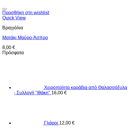
Προσθήκη στη wishlist
Quick View
Βραχιόλια
Ματάκι Μαύρο-Άσπρο
8,00
€
Πρόσφατα
Χειροποίητα καράβια από Θαλασσόξυλα
- Συλλογή "Ιθάκη"
16,00
€
Γλάροι
12,00
€