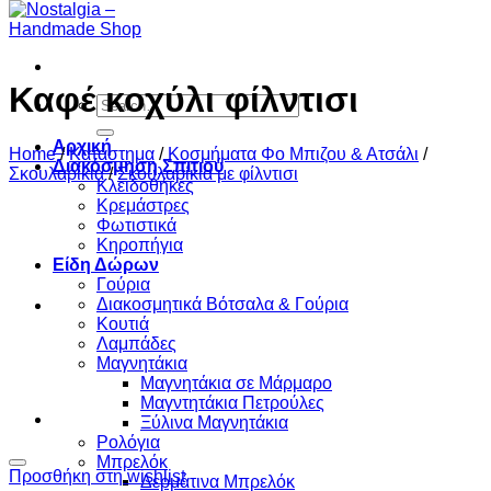
Καφέ κοχύλι φίλντισι
Search
for:
Αρχική
Home
/
Κατάστημα
/
Κοσμήματα Φο Μπιζου & Ατσάλι
/
Διακόσμηση Σπιτιού
Σκουλαρίκια
/
Σκουλαρίκια με φίλντισι
Κλειδοθήκες
Κρεμάστρες
Φωτιστικά
Κηροπήγια
Είδη Δώρων
Γούρια
Διακοσμητικά Βότσαλα & Γούρια
Κουτιά
Λαμπάδες
Μαγνητάκια
Μαγνητάκια σε Μάρμαρο
Μαγντητάκια Πετρούλες
Ξύλινα Μαγνητάκια
Ρολόγια
Μπρελόκ
Προσθήκη στη wishlist
Δερμάτινα Μπρελόκ