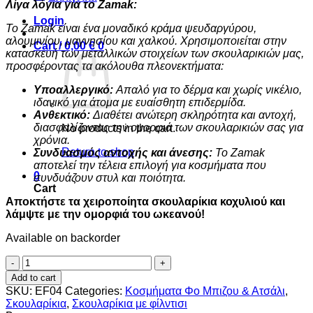
Λίγα λόγια για το Zamak:
Login
Το Zamak είναι ένα μοναδικό κράμα ψευδαργύρου,
αλουμινίου, μαγνησίου και χαλκού. Χρησιμοποιείται στην
Cart /
0,00
€
0
κατασκευή των μεταλλικών στοιχείων των σκουλαρικιών μας,
προσφέροντας τα ακόλουθα πλεονεκτήματα:
Υποαλλεργικό:
Απαλό για το δέρμα και χωρίς νικέλιο,
ιδανικό για άτομα με ευαίσθητη επιδερμίδα.
Ανθεκτικό:
Διαθέτει ανώτερη σκληρότητα και αντοχή,
διασφαλίζοντας την ομορφιά των σκουλαρικιών σας για
No products in the cart.
χρόνια.
Return to shop
Συνδυασμός αντοχής και άνεσης:
Το Zamak
αποτελεί την τέλεια επιλογή για κοσμήματα που
0
συνδυάζουν στυλ και ποιότητα.
Cart
Αποκτήστε τα χειροποίητα σκουλαρίκια κοχυλιού και
λάμψτε με την ομορφιά του ωκεανού!
Available on backorder
Καφέ
κοχύλι
Add to cart
φίλντισι
SKU:
EF04
Categories:
Κοσμήματα Φο Μπιζου & Ατσάλι
,
quantity
Σκουλαρίκια
,
Σκουλαρίκια με φίλντισι