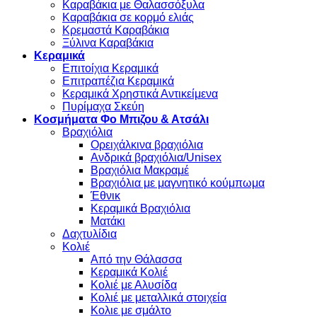
Καραβάκια με Θαλασσόξυλα
Καραβάκια σε κορμό ελιάς
Κρεμαστά Καραβάκια
Ξύλινα Καραβάκια
Κεραμικά
Επιτοίχια Κεραμικά
Επιτραπέζια Κεραμικά
Κεραμικά Χρηστικά Αντικείμενα
Πυρίμαχα Σκεύη
Κοσμήματα Φο Μπιζου & Ατσάλι
Βραχιόλια
Oρειχάλκινα βραχιόλια
Ανδρικά βραχιόλια/Unisex
Βραχιόλια Μακραμέ
Βραχιόλια με μαγνητικό κούμπωμα
Έθνικ
Κεραμικά Βραχιόλια
Ματάκι
Δαχτυλίδια
Κολιέ
Από την Θάλασσα
Κεραμικά Κολιέ
Κολιέ με Αλυσίδα
Κολιέ με μεταλλικά στοιχεία
Κολιε με σμάλτο