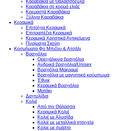
Καραβάκια με Θαλασσόξυλα
Καραβάκια σε κορμό ελιάς
Κρεμαστά Καραβάκια
Ξύλινα Καραβάκια
Κεραμικά
Επιτοίχια Κεραμικά
Επιτραπέζια Κεραμικά
Κεραμικά Χρηστικά Αντικείμενα
Πυρίμαχα Σκεύη
Κοσμήματα Φο Μπιζου & Ατσάλι
Βραχιόλια
Oρειχάλκινα βραχιόλια
Ανδρικά βραχιόλια/Unisex
Βραχιόλια Μακραμέ
Βραχιόλια με μαγνητικό κούμπωμα
Έθνικ
Κεραμικά Βραχιόλια
Ματάκι
Δαχτυλίδια
Κολιέ
Από την Θάλασσα
Κεραμικά Κολιέ
Κολιέ με Αλυσίδα
Κολιέ με μεταλλικά στοιχεία
Κολιε με σμάλτο