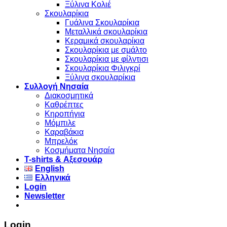
Ξύλινα Κολιέ
Σκουλαρίκια
Γυάλινα Σκουλαρίκια
Μεταλλικά σκουλαρίκια
Κεραμικά σκουλαρίκια
Σκουλαρίκια με σμάλτο
Σκουλαρίκια με φίλντισι
Σκουλαρίκια Φιλιγκρί
Ξύλινα σκουλαρίκια
Συλλογή Νησαία
Διακοσμητικά
Καθρέπτες
Κηροπήγια
Μόμπιλε
Καραβάκια
Μπρελόκ
Κοσμήματα Νησαία
Τ-shirts & Αξεσουάρ
English
Ελληνικά
Login
Newsletter
Login