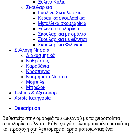
Ξύλινα Κολιέ
Σκουλαρίκια
Γυάλινα Σκουλαρίκια
Κεραμικά σκουλαρίκια
Μεταλλικά σκουλαρίκια
Ξύλινα σκουλαρίκια
Σκουλαρίκια με σμάλτο
Σκουλαρίκια με φίλντισι
Σκουλαρίκια Φιλιγκρί
Συλλογή Νησαία
Διακοσμητικά
Καθρέπτες
Καραβάκια
Κηροπήγια
Κοσμήματα Νησαία
Μόμπιλε
Μπρελόκ
Τ-shirts & Αξεσουάρ
Χωρίς Κατηγορία
Description
Βυθιστείτε στην ομορφιά του ωκεανού με τα χειροποίητα
σκουλαρίκια φίλντισι. Κάθε ζευγάρι είναι φτιαγμένο με αγάπη
και προσοχή στη λεπτομέρεια, χρησιμοποιώντας ένα