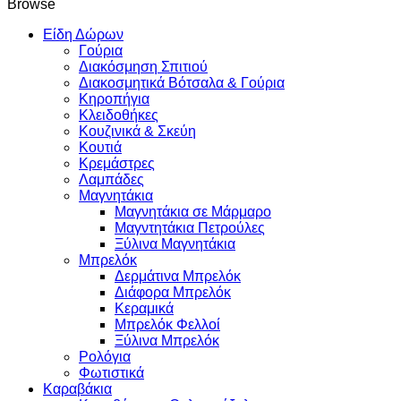
Browse
Είδη Δώρων
Γούρια
Διακόσμηση Σπιτιού
Διακοσμητικά Βότσαλα & Γούρια
Κηροπήγια
Κλειδοθήκες
Κουζινικά & Σκεύη
Κουτιά
Κρεμάστρες
Λαμπάδες
Μαγνητάκια
Μαγνητάκια σε Μάρμαρο
Μαγντητάκια Πετρούλες
Ξύλινα Μαγνητάκια
Μπρελόκ
Δερμάτινα Μπρελόκ
Διάφορα Μπρελόκ
Κεραμικά
Μπρελόκ Φελλοί
Ξύλινα Μπρελόκ
Ρολόγια
Φωτιστικά
Καραβάκια