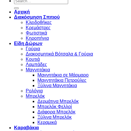
Search
for:
Αρχική
Διακόσμηση Σπιτιού
Κλειδοθήκες
Κρεμάστρες
Φωτιστικά
Κηροπήγια
Είδη Δώρων
Γούρια
Διακοσμητικά Βότσαλα & Γούρια
Κουτιά
Λαμπάδες
Μαγνητάκια
Μαγνητάκια σε Μάρμαρο
Μαγντητάκια Πετρούλες
Ξύλινα Μαγνητάκια
Ρολόγια
Μπρελόκ
Δερμάτινα Μπρελόκ
Μπρελόκ Φελλοί
Διάφορα Μπρελόκ
Ξύλινα Μπρελόκ
Κεραμικά
Καραβάκια