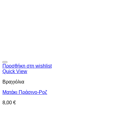
Προσθήκη στη wishlist
Quick View
Βραχιόλια
Ματάκι Πράσινο-Ροζ
8,00
€