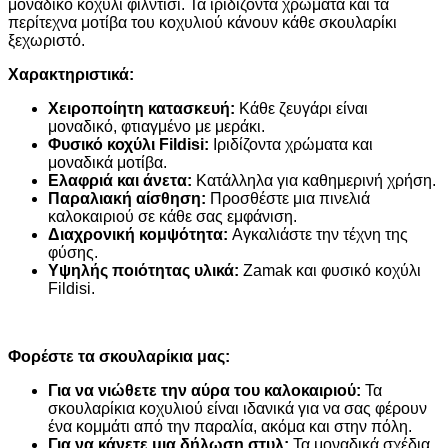
μοναδικό κοχύλι φίλντισι. Τα ιριδίζοντα χρώματα και τα
περίτεχνα μοτίβα του κοχυλιού κάνουν κάθε σκουλαρίκι
ξεχωριστό.
Χαρακτηριστικά:
Χειροποίητη κατασκευή:
Κάθε ζευγάρι είναι
μοναδικό, φτιαγμένο με μεράκι.
Φυσικό κοχύλι Fildisi:
Ιριδίζοντα χρώματα και
μοναδικά μοτίβα.
Ελαφριά και άνετα:
Κατάλληλα για καθημερινή χρήση.
Παραλιακή αίσθηση:
Προσθέστε μια πινελιά
καλοκαιριού σε κάθε σας εμφάνιση.
Διαχρονική κομψότητα:
Αγκαλιάστε την τέχνη της
φύσης.
Υψηλής ποιότητας υλικά:
Zamak και φυσικό κοχύλι
Fildisi.
Φορέστε τα σκουλαρίκια μας:
Για να νιώθετε την αύρα του καλοκαιριού:
Τα
σκουλαρίκια κοχυλιού είναι ιδανικά για να σας φέρουν
ένα κομμάτι από την παραλία, ακόμα και στην πόλη.
Για να κάνετε μια δήλωση στυλ:
Τα μοναδικά σχέδια