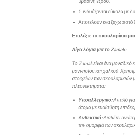
βραδινή έξοδο.
Συνδυάζονται εύκολα με δι
Αποτελούν ένα ξεχωριστό
Επιλέξτε τα σκουλαρίκια μας
Λίγα λόγια για το Zamak:
Το Zamak είναι ένα μοναδικό
μαγνησίου και χαλκού. Χρησιμ
στοιχείων των σκουλαρικιών 
πλεονεκτήματα:
Υποαλλεργικό:
Απαλό για 
άτομα με ευαίσθητη επιδερ
Ανθεκτικό:
Διαθέτει ανώτε
την ομορφιά των σκουλαρικ