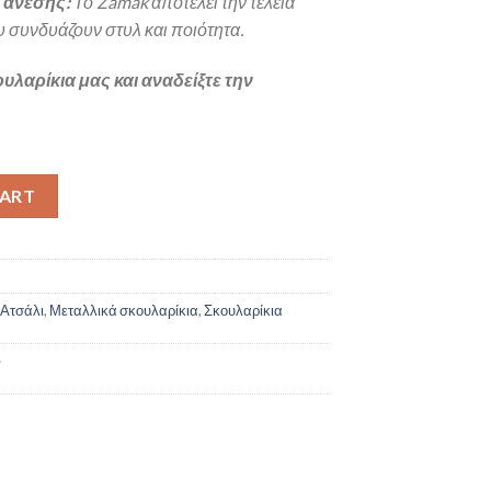
 άνεσης:
Το Zamak αποτελεί την τέλεια
 συνδυάζουν στυλ και ποιότητα.
υλαρίκια μας και αναδείξτε την
ntity
CART
 Ατσάλι
,
Μεταλλικά σκουλαρίκια
,
Σκουλαρίκια
e