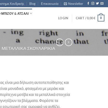
στημα Χονδρικής
Blog
Επικοινωνία
Newsletter
ΜΠΙΖΟΥ & ΑΤΣΆΛΙ
0
LOGIN
CART /
0,00
€
ΜΕΤΑΛΛΙΚΆ ΣΚΟΥΛΑΡΊΚΙΑ
μας είναι μια δήλωση αυτοπεποίθησης και
είναι μοναδικό, φτιαγμένο με μεράκι και
ερίτεχνα μοτίβα και τα μεταλλικά στοιχεία
γνητίζουν τα βλέμματα. Φορέστε τα
ν εσωτερική σας ομορφιά να ανθίζει.