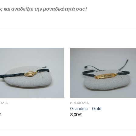
ς και αναδείξτε την μοναδικότητά σας!
Προσθήκη
Προσθ
στη
στη
wishlist
wishli
ΌΛΙΑ
ΒΡΑΧΙΌΛΙΑ
Grandma – Gold
€
8,00
€