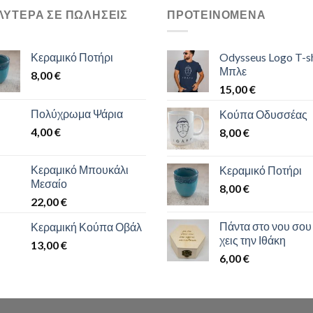
ΛΎΤΕΡΑ ΣΕ ΠΩΛΉΣΕΙΣ
ΠΡΟΤΕΙΝΌΜΕΝΑ
Κεραμικό Ποτήρι
Odysseus Logo T-sh
Μπλε
8,00
€
15,00
€
Πολύχρωμα Ψάρια
Κούπα Οδυσσέας
4,00
€
8,00
€
Κεραμικό Μπουκάλι
Κεραμικό Ποτήρι
Μεσαίο
8,00
€
22,00
€
Πάντα στο νου σου
Κεραμική Κούπα Οβάλ
χεις την Ιθάκη
13,00
€
6,00
€