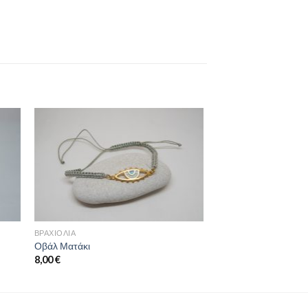
ήκη
Προσθήκη
στη
st
wishlist
ΒΡΑΧΙΌΛΙΑ
Οβάλ Ματάκι
8,00
€