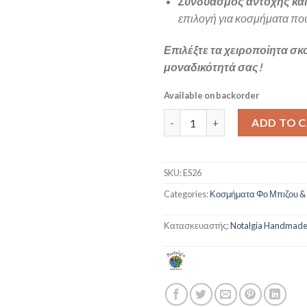
Συνδυασμός αντοχής και
επιλογή για κοσμήματα που
Επιλέξτε τα χειροποίητα σκο
μοναδικότητά σας!
Available on backorder
Μουσικό κλειδί με κασέτες qua
ADD TO 
SKU:
ES26
Categories:
Κοσμήματα Φο Μπιζου &
Κατασκευαστής:
Notalgia Handmad