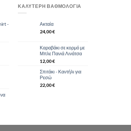
ΚΑΛΎΤΕΡΗ ΒΑΘΜΟΛΌΓΙΑ
irt -
Ακταία
24,00
€
Καραβάκι σε κορμό με
Μπλε Πανιά Λινάτσα
12,00
€
Σπιτάκι - Καντήλι για
Ρεσώ
22,00
€
 να