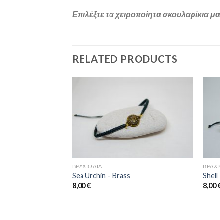
Επιλέξτε τα χειροποίητα σκουλαρίκια μα
RELATED PRODUCTS
Προσθήκη
Προσθήκη
στη
στη
wishlist
wishlist
ΒΡΑΧΙΌΛΙΑ
ΒΡΑΧΙ
Sea Urchin – Brass
Shell
8,00
€
8,00