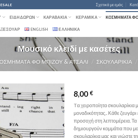
Σχετικά με εμάς
Κατά
LESALE
Ύ
ΕΊΔΗ ΔΏΡΩΝ
ΚΑΡΑΒΆΚΙΑ
ΚΕΡΑΜΙΚΆ
ΚΟΣΜΉΜΑΤΑ ΦΟ 
 ΑΞΕΣΟΥΆΡ
ENGLISH
ΕΛΛΗΝΙΚΆ
Μουσικό κλειδί με κασέτες
ΟΣΜΉΜΑΤΑ ΦΟ ΜΠΙΖΟΥ & ΑΤΣΆΛΙ
/
ΣΚΟΥΛΑΡΊΚΙΑ
/
8,00
€
Προσθήκη
Tα χειροποίητα σκουλαρίκια 
στη
μοναδικότητας.. Κάθε ζευγάρι 
wishlist
προσοχή στη λεπτομέρεια. Τα π
δημιουργούν κομμάτια που μα
σκουλαρίκια μας και νιώστε τη