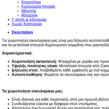
Κηροπήγια
Κοσμήματα Νησαία
Μόμπιλε
Μπρελόκ
Τ-shirts & Αξεσουάρ
Χωρίς Κατηγορία
Description
Tα χειροποίητα σκουλαρίκια μας είναι μια δήλωση αυτοπεποίθη
και τα μεταλλικά στοιχεία δημιουργούν κομμάτια που μαγνητίζ
Χαρακτηριστικά:
Χειροποίητη κατασκευή:
Φτιαγμένα με μεράκι και προσ
Υψηλής ποιότητας υλικά:
Μεταλλικά στοιχεία από Zamak
Δήλωση στυλ:
Αναβαθμίστε κάθε εμφάνιση με ένα κομμά
Αυτοπεποίθηση:
Φορέστε τα σκουλαρίκια σας και νιώστ
Τα χειροποίητα σκουλαρίκια μας:
Είναι ιδανικά για κάθε περίσταση, από μια πρωινή βόλτα
Συνδυάζονται εύκολα με διάφορα στυλ ντυσίματος.
Αποτελούν ένα ξεχωριστό δώρο για αγαπημένα σας πρ