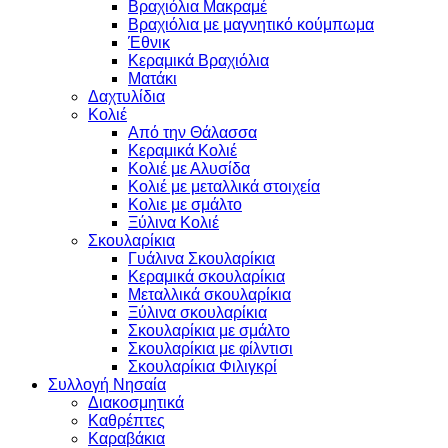
Βραχιόλια Μακραμέ
Βραχιόλια με μαγνητικό κούμπωμα
Έθνικ
Κεραμικά Βραχιόλια
Ματάκι
Δαχτυλίδια
Κολιέ
Από την Θάλασσα
Κεραμικά Κολιέ
Κολιέ με Αλυσίδα
Κολιέ με μεταλλικά στοιχεία
Κολιε με σμάλτο
Ξύλινα Κολιέ
Σκουλαρίκια
Γυάλινα Σκουλαρίκια
Κεραμικά σκουλαρίκια
Μεταλλικά σκουλαρίκια
Ξύλινα σκουλαρίκια
Σκουλαρίκια με σμάλτο
Σκουλαρίκια με φίλντισι
Σκουλαρίκια Φιλιγκρί
Συλλογή Νησαία
Διακοσμητικά
Καθρέπτες
Καραβάκια