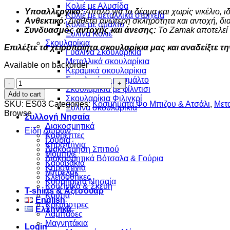
Κολιέ με Αλυσίδα
Υποαλλεργικό:
Απαλό για το δέρμα και χωρίς νικέλιο, ι
Κολιέ με μεταλλικά στοιχεία
Ανθεκτικό:
Διαθέτει ανώτερη σκληρότητα και αντοχή, δι
Κολιε με σμάλτο
Συνδυασμός αντοχής και άνεσης:
Το Zamak αποτελεί τ
Ξύλινα Κολιέ
Σκουλαρίκια
Επιλέξτε τα χειροποίητα σκουλαρίκια μας και αναδείξτε τ
Γυάλινα Σκουλαρίκια
Μεταλλικά σκουλαρίκια
Available on backorder
Κεραμικά σκουλαρίκια
Σκουλαρίκια με σμάλτο
Χάρτινο
Σκουλαρίκια με φίλντισι
Καραβάκι
Add to cart
Σκουλαρίκια Φιλιγκρί
quantity
SKU:
ES03
Categories:
Κοσμήματα Φο Μπιζου & Ατσάλι
,
Μετ
Ξύλινα σκουλαρίκια
Browse
Συλλογή Νησαία
Διακοσμητικά
Είδη Δώρων
Καθρέπτες
Γούρια
Κηροπήγια
Διακόσμηση Σπιτιού
Μόμπιλε
Διακοσμητικά Βότσαλα & Γούρια
Καραβάκια
Κηροπήγια
Μπρελόκ
Κλειδοθήκες
Κοσμήματα Νησαία
Κουζινικά & Σκεύη
Τ-shirts & Αξεσουάρ
Κουτιά
English
Κρεμάστρες
Ελληνικά
Λαμπάδες
Μαγνητάκια
Login