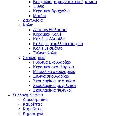
Βραχιόλια με μαγνητικό κούμπωμα
Έθνικ
Κεραμικά Βραχιόλια
Ματάκι
Δαχτυλίδια
Κολιέ
Από την Θάλασσα
Κεραμικά Κολιέ
Κολιέ με Αλυσίδα
Κολιέ με μεταλλικά στοιχεία
Κολιε με σμάλτο
Ξύλινα Κολιέ
Σκουλαρίκια
Γυάλινα Σκουλαρίκια
Κεραμικά σκουλαρίκια
Μεταλλικά σκουλαρίκια
Ξύλινα σκουλαρίκια
Σκουλαρίκια με σμάλτο
Σκουλαρίκια με φίλντισι
Σκουλαρίκια Φιλιγκρί
Συλλογή Νησαία
Διακοσμητικά
Καθρέπτες
Καραβάκια
Κηροπήγια