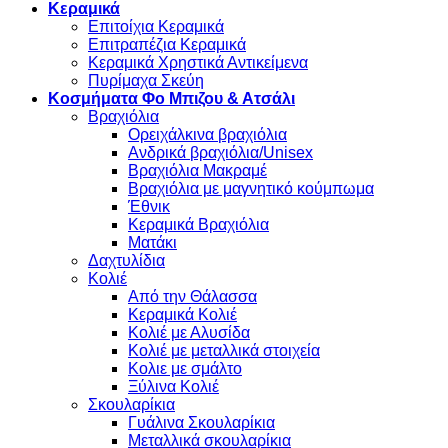
Κεραμικά
Επιτοίχια Κεραμικά
Επιτραπέζια Κεραμικά
Κεραμικά Χρηστικά Αντικείμενα
Πυρίμαχα Σκεύη
Κοσμήματα Φο Μπιζου & Ατσάλι
Βραχιόλια
Oρειχάλκινα βραχιόλια
Ανδρικά βραχιόλια/Unisex
Βραχιόλια Μακραμέ
Βραχιόλια με μαγνητικό κούμπωμα
Έθνικ
Κεραμικά Βραχιόλια
Ματάκι
Δαχτυλίδια
Κολιέ
Από την Θάλασσα
Κεραμικά Κολιέ
Κολιέ με Αλυσίδα
Κολιέ με μεταλλικά στοιχεία
Κολιε με σμάλτο
Ξύλινα Κολιέ
Σκουλαρίκια
Γυάλινα Σκουλαρίκια
Μεταλλικά σκουλαρίκια