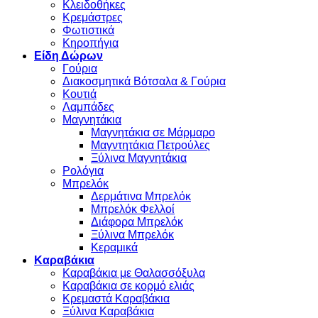
Κλειδοθήκες
Κρεμάστρες
Φωτιστικά
Κηροπήγια
Είδη Δώρων
Γούρια
Διακοσμητικά Βότσαλα & Γούρια
Κουτιά
Λαμπάδες
Μαγνητάκια
Μαγνητάκια σε Μάρμαρο
Μαγντητάκια Πετρούλες
Ξύλινα Μαγνητάκια
Ρολόγια
Μπρελόκ
Δερμάτινα Μπρελόκ
Μπρελόκ Φελλοί
Διάφορα Μπρελόκ
Ξύλινα Μπρελόκ
Κεραμικά
Καραβάκια
Καραβάκια με Θαλασσόξυλα
Καραβάκια σε κορμό ελιάς
Κρεμαστά Καραβάκια
Ξύλινα Καραβάκια