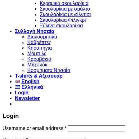
Κεραμικά σκουλαρίκια
Σκουλαρίκια με σμάλτο
Σκουλαρίκια με φίλντισι
Σκουλαρίκια Φιλιγκρί
Ξύλινα σκουλαρίκια
Συλλογή Νησαία
Διακοσμητικά
Καθρέπτες
Κηροπήγια
Μόμπιλε
Καραβάκια
Μπρελόκ
Κοσμήματα Νησαία
Τ-shirts & Αξεσουάρ
English
Ελληνικά
Login
Newsletter
Login
Username or email address
*