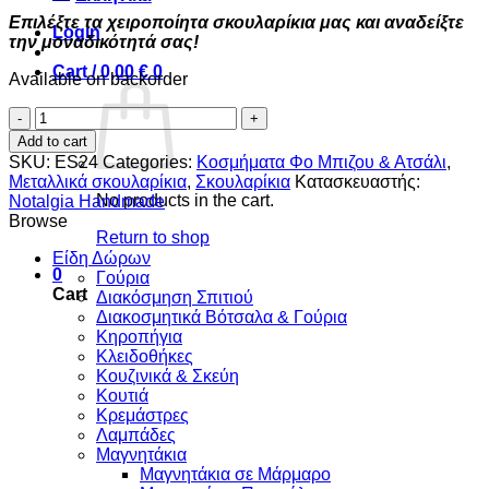
Επιλέξτε τα χειροποίητα σκουλαρίκια μας και αναδείξτε
Login
την μοναδικότητά σας!
Cart /
0,00
€
0
Available on backorder
Σκύλος
&
Add to cart
Κόκκαλο
SKU:
ES24
Categories:
Κοσμήματα Φο Μπιζου & Ατσάλι
,
quantity
Μεταλλικά σκουλαρίκια
,
Σκουλαρίκια
Κατασκευαστής:
No products in the cart.
Notalgia Handmade
Browse
Return to shop
Είδη Δώρων
0
Γούρια
Cart
Διακόσμηση Σπιτιού
Διακοσμητικά Βότσαλα & Γούρια
Κηροπήγια
Κλειδοθήκες
Κουζινικά & Σκεύη
Κουτιά
Κρεμάστρες
Λαμπάδες
Μαγνητάκια
Μαγνητάκια σε Μάρμαρο