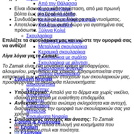
Από την Θάλασσα
Είναι ιδανικά για κάθε περίσταση, από μια πρωινή
Κεραμικά Κολιέ
βόλτα έως μια βραδινή έξοδο.
Κολιέ με Αλυσίδα
Συνδυάζονται εύκολα με διάφορα στυλ ντυσίματος.
Κολιέ με μεταλλικά στοιχεία
Αποτελούν ένα ξεχωριστό δώρο για αγαπημένα σας
Κολιε με σμάλτο
πρόσωπα.
Ξύλινα Κολιέ
Σκουλαρίκια
Επιλέξτε τα σκουλαρίκια μας και νιώστε την ομορφιά σας
Γυάλινα Σκουλαρίκια
να ανθίζει!
Μεταλλικά σκουλαρίκια
Κεραμικά σκουλαρίκια
Λίγα λόγια για το Zamak:
Σκουλαρίκια με σμάλτο
Σκουλαρίκια με φίλντισι
Το Zamak είναι ένα μοναδικό κράμα ψευδαργύρου,
Σκουλαρίκια Φιλιγκρί
αλουμινίου, μαγνησίου και χαλκού. Χρησιμοποιείται στην
Ξύλινα σκουλαρίκια
κατασκευή των μεταλλικών στοιχείων των σκουλαρικιών μας,
Συλλογή Νησαία
προσφέροντας τα ακόλουθα πλεονεκτήματα:
Διακοσμητικά
Καθρέπτες
Υποαλλεργικό:
Απαλό για το δέρμα και χωρίς νικέλιο,
Κηροπήγια
ιδανικό για άτομα με ευαίσθητη επιδερμίδα.
Μόμπιλε
Ανθεκτικό:
Διαθέτει ανώτερη σκληρότητα και αντοχή,
Καραβάκια
διασφαλίζοντας την ομορφιά των σκουλαρικιών σας για
Μπρελόκ
χρόνια.
Κοσμήματα Νησαία
Συνδυασμός αντοχής και άνεσης:
Το Zamak
Τ-shirts & Αξεσουάρ
αποτελεί την τέλεια επιλογή για κοσμήματα που
English
συνδυάζουν στυλ και ποιότητα.
Ελληνικά