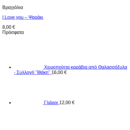
Βραχιόλια
I Love you – Ψαράκι
8,00
€
Πρόσφατα
Χειροποίητα καράβια από Θαλασσόξυλα
- Συλλογή "Ιθάκη"
16,00
€
Γλάροι
12,00
€