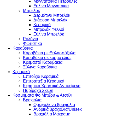
Μαγντητάκια Πετρούλες
Ξύλινα Μαγνητάκια
Μπρελόκ
Δερμάτινα Μπρελόκ
Διάφορα Μπρελόκ
Κεραμικά
Μπρελόκ Φελλοί
Ξύλινα Μπρελόκ
Ρολόγια
Φωτιστικά
Καραβάκια
Καραβάκια με Θαλασσόξυλα
Καραβάκια σε κορμό ελιάς
Κρεμαστά Καραβάκια
Ξύλινα Καραβάκια
Κεραμικά
Επιτοίχια Κεραμικά
Επιτραπέζια Κεραμικά
Κεραμικά Χρηστικά Αντικείμενα
Πυρίμαχα Σκεύη
Κοσμήματα Φο Μπιζου & Ατσάλι
Βραχιόλια
Oρειχάλκινα βραχιόλια
Ανδρικά βραχιόλια/Unisex
Βραχιόλια Μακραμέ