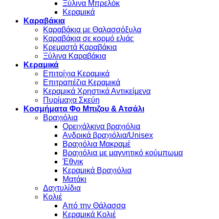
Ξύλινα Μπρελόκ
Κεραμικά
Καραβάκια
Καραβάκια με Θαλασσόξυλα
Καραβάκια σε κορμό ελιάς
Κρεμαστά Καραβάκια
Ξύλινα Καραβάκια
Κεραμικά
Επιτοίχια Κεραμικά
Επιτραπέζια Κεραμικά
Κεραμικά Χρηστικά Αντικείμενα
Πυρίμαχα Σκεύη
Κοσμήματα Φο Μπιζου & Ατσάλι
Βραχιόλια
Oρειχάλκινα βραχιόλια
Ανδρικά βραχιόλια/Unisex
Βραχιόλια Μακραμέ
Βραχιόλια με μαγνητικό κούμπωμα
Έθνικ
Κεραμικά Βραχιόλια
Ματάκι
Δαχτυλίδια
Κολιέ
Από την Θάλασσα
Κεραμικά Κολιέ