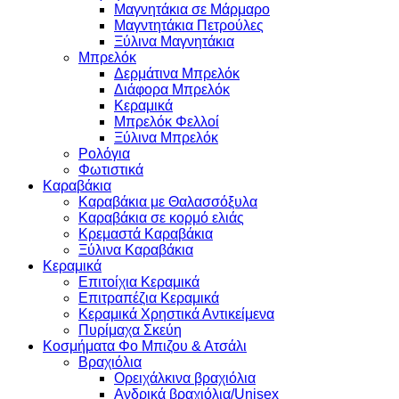
Μαγνητάκια σε Μάρμαρο
Μαγντητάκια Πετρούλες
Ξύλινα Μαγνητάκια
Μπρελόκ
Δερμάτινα Μπρελόκ
Διάφορα Μπρελόκ
Κεραμικά
Μπρελόκ Φελλοί
Ξύλινα Μπρελόκ
Ρολόγια
Φωτιστικά
Καραβάκια
Καραβάκια με Θαλασσόξυλα
Καραβάκια σε κορμό ελιάς
Κρεμαστά Καραβάκια
Ξύλινα Καραβάκια
Κεραμικά
Επιτοίχια Κεραμικά
Επιτραπέζια Κεραμικά
Κεραμικά Χρηστικά Αντικείμενα
Πυρίμαχα Σκεύη
Κοσμήματα Φο Μπιζου & Ατσάλι
Βραχιόλια
Oρειχάλκινα βραχιόλια
Ανδρικά βραχιόλια/Unisex