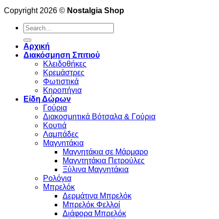
Copyright 2026 ©
Nostalgia Shop
Search
for:
Αρχική
Διακόσμηση Σπιτιού
Κλειδοθήκες
Κρεμάστρες
Φωτιστικά
Κηροπήγια
Είδη Δώρων
Γούρια
Διακοσμητικά Βότσαλα & Γούρια
Κουτιά
Λαμπάδες
Μαγνητάκια
Μαγνητάκια σε Μάρμαρο
Μαγντητάκια Πετρούλες
Ξύλινα Μαγνητάκια
Ρολόγια
Μπρελόκ
Δερμάτινα Μπρελόκ
Μπρελόκ Φελλοί
Διάφορα Μπρελόκ