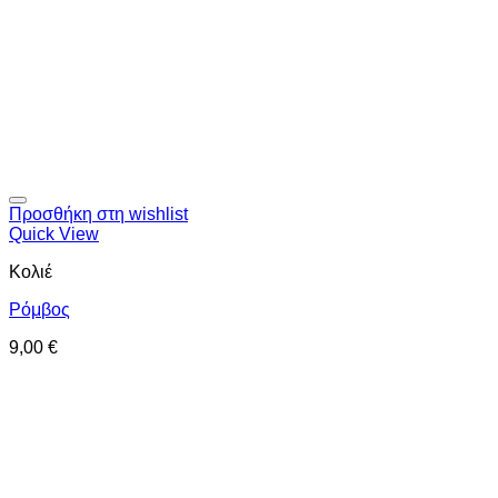
Προσθήκη στη wishlist
Quick View
Κολιέ
Ρόμβος
9,00
€