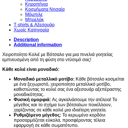
Κηροπήγια
Κοσμήματα Νησαία
Μόμπιλε
Μπρελόκ
Τ-shirts & Αξεσουάρ
Χωρίς Κατηγορία
Description
Additional information
Χειροποίητο Κολιέ με Βότσαλo για μια πινελιά γοητείας
εμπνευσμένη από τη φύση στο ντύσιμό σας!
Κάθε κολιέ είναι μοναδικό:
Μοναδικό μεταλλικό μοτίβο:
Κάθε βότσαλο κοσμείται
με ένα ξεχωριστό, χειροποίητο μεταλλικό μοτίβο,
καθιστώντας το κολιέ σας ένα αξεσουάρ αξεπέραστης
μοναδικότητας.
Φυσική ομορφιά:
Ας αγκαλιάσουμε την ατέλεια! Το
μέγεθος και το σχήμα των βότσαλων ποικίλλουν,
χαρίζοντας σε κάθε κολιέ μια ιδιαίτερη γοητεία.
Ρυθμιζόμενο μέγεθος:
Το κερωμένο κορδόνι
προσαρμόζεται εύκολα, προσφέροντας τέλεια
εφαρμογή σε κάθε σωματότυπο.