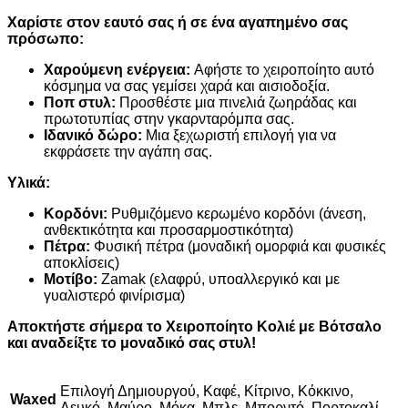
Χαρίστε στον εαυτό σας ή σε ένα αγαπημένο σας
πρόσωπο:
Χαρούμενη ενέργεια:
Αφήστε το χειροποίητο αυτό
κόσμημα να σας γεμίσει χαρά και αισιοδοξία.
Ποπ στυλ:
Προσθέστε μια πινελιά ζωηράδας και
πρωτοτυπίας στην γκαρνταρόμπα σας.
Ιδανικό δώρο:
Μια ξεχωριστή επιλογή για να
εκφράσετε την αγάπη σας.
Υλικά:
Κορδόνι:
Ρυθμιζόμενο κερωμένο κορδόνι (άνεση,
ανθεκτικότητα και προσαρμοστικότητα)
Πέτρα:
Φυσική πέτρα (μοναδική ομορφιά και φυσικές
αποκλίσεις)
Μοτίβο:
Zamak (ελαφρύ, υποαλλεργικό και με
γυαλιστερό φινίρισμα)
Αποκτήστε σήμερα το Χειροποίητο Κολιέ με Βότσαλο
και αναδείξτε το μοναδικό σας στυλ!
Επιλογή Δημιουργού, Καφέ, Κίτρινο, Κόκκινο,
Waxed
Λευκό, Μαύρο, Μόκα, Μπλε, Μπορντό, Πορτοκαλί,