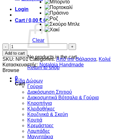
Login
Cart /
0,00
€
0
Clear
Μουσικό
κλειδί
Add to cart
quantity
No products in the cart.
SKU:
NP01
Categories:
Από την Θάλασσα
,
Κολιέ
Κατασκευαστής:
Notalgia Handmade
Return to shop
Browse
0
Είδη Δώρων
Cart
Γούρια
Διακόσμηση Σπιτιού
Διακοσμητικά Βότσαλα & Γούρια
Κηροπήγια
Κλειδοθήκες
Κουζινικά & Σκεύη
Κουτιά
Κρεμάστρες
Λαμπάδες
Μαγνητάκια