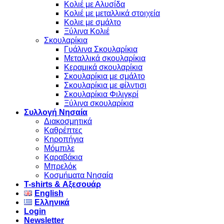
Κολιέ με Αλυσίδα
Κολιέ με μεταλλικά στοιχεία
Κολιε με σμάλτο
Ξύλινα Κολιέ
Σκουλαρίκια
Γυάλινα Σκουλαρίκια
Μεταλλικά σκουλαρίκια
Κεραμικά σκουλαρίκια
Σκουλαρίκια με σμάλτο
Σκουλαρίκια με φίλντισι
Σκουλαρίκια Φιλιγκρί
Ξύλινα σκουλαρίκια
Συλλογή Νησαία
Διακοσμητικά
Καθρέπτες
Κηροπήγια
Μόμπιλε
Καραβάκια
Μπρελόκ
Κοσμήματα Νησαία
Τ-shirts & Αξεσουάρ
English
Ελληνικά
Login
Newsletter