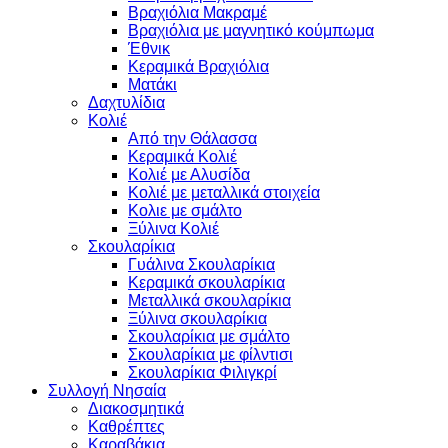
Βραχιόλια Μακραμέ
Βραχιόλια με μαγνητικό κούμπωμα
Έθνικ
Κεραμικά Βραχιόλια
Ματάκι
Δαχτυλίδια
Κολιέ
Από την Θάλασσα
Κεραμικά Κολιέ
Κολιέ με Αλυσίδα
Κολιέ με μεταλλικά στοιχεία
Κολιε με σμάλτο
Ξύλινα Κολιέ
Σκουλαρίκια
Γυάλινα Σκουλαρίκια
Κεραμικά σκουλαρίκια
Μεταλλικά σκουλαρίκια
Ξύλινα σκουλαρίκια
Σκουλαρίκια με σμάλτο
Σκουλαρίκια με φίλντισι
Σκουλαρίκια Φιλιγκρί
Συλλογή Νησαία
Διακοσμητικά
Καθρέπτες
Καραβάκια