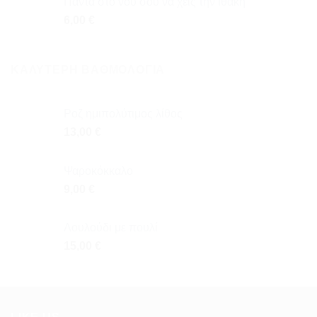
Πάντα στο νου σου να χεις την Ιθάκη
6,00
€
ΚΑΛΎΤΕΡΗ ΒΑΘΜΟΛΌΓΙΑ
Ροζ ημιπολύτιμος λίθος
13,00
€
Ψαροκόκκαλο
9,00
€
Λουλούδι με πουλί
15,00
€