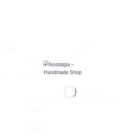
Προσθήκη
Προσθήκη
στη
στη
wishlist
wishlist
ΒΡΑΧΙΌΛΙΑ
ΒΡΑΧΙΌΛΙΑ
Άγκυρα
Just say Ftou
8,00
€
8,00
€
ΠΡΌΣΦΑΤΑ
Χειροποίητα καράβια από Θαλασσόξυλα -
Συλλογή "Ιθάκη"
16,00
€
Γλάροι
12,00
€