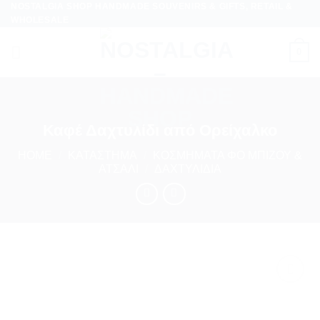
NOSTALGIA SHOP HANDMADE SOUVENIRS & GIFTS, RETAIL &
Skip
WHOLESALE
to
content
0
Καφέ Δαχτυλίδι από Ορείχαλκο
HOME
/
ΚΑΤΆΣΤΗΜΑ
/
ΚΟΣΜΉΜΑΤΑ ΦΟ ΜΠΙΖΟΥ &
ΑΤΣΆΛΙ
/
ΔΑΧΤΥΛΊΔΙΑ
Προσθήκη
στη