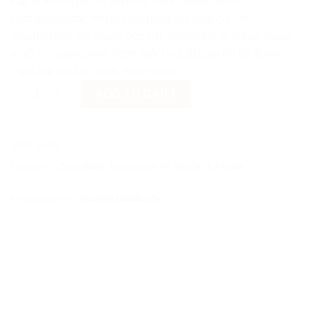
Και το καλύτερο; Το μέγεθος είναι ρυθμιζόμενο,
εξασφαλίζοντας τέλεια εφαρμογή για όλους. Είτε
περιποιείστε τον εαυτό σας είτε αναζητάτε το τέλειο δώρο,
αυτό το χειροποίητο δαχτυλίδι είναι βέβαιο ότι θα δώσει
χαρά και στυλ σε κάθε περίσταση.
Καφέ Δαχτυλίδι από Ορείχαλκο quantity
ADD TO CART
SKU:
11209
Categories:
Δαχτυλίδια
,
Κοσμήματα Φο Μπιζου & Ατσάλι
Κατασκευαστής:
Notalgia Handmade