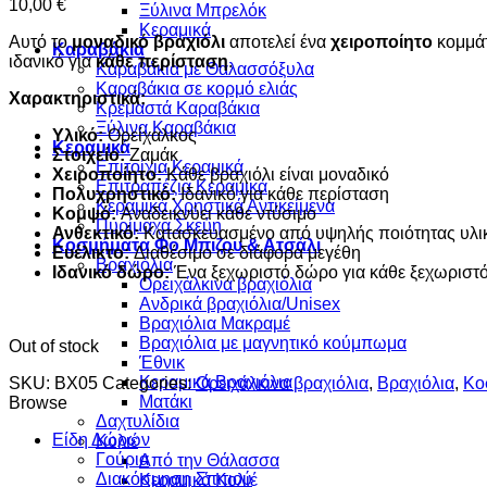
10,00
€
Ξύλινα Μπρελόκ
Κεραμικά
Αυτό το
μοναδικό βραχιόλι
αποτελεί ένα
χειροποίητο
κομμάτ
Καραβάκια
ιδανικό για
κάθε περίσταση
.
Καραβάκια με Θαλασσόξυλα
Καραβάκια σε κορμό ελιάς
Χαρακτηριστικά:
Κρεμαστά Καραβάκια
Ξύλινα Καραβάκια
Υλικό:
Ορείχαλκος
Κεραμικά
Στοιχείο:
Ζαμάκ
Επιτοίχια Κεραμικά
Χειροποίητο:
Κάθε βραχιόλι είναι μοναδικό
Επιτραπέζια Κεραμικά
Πολυχρηστικό:
Ιδανικό για κάθε περίσταση
Κεραμικά Χρηστικά Αντικείμενα
Κομψό:
Αναδεικνύει κάθε ντύσιμο
Πυρίμαχα Σκεύη
Ανθεκτικό:
Κατασκευασμένο από υψηλής ποιότητας υλι
Κοσμήματα Φο Μπιζου & Ατσάλι
Ευέλικτο:
Διαθέσιμο σε διάφορα μεγέθη
Βραχιόλια
Ιδανικό δώρο:
Ένα ξεχωριστό δώρο για κάθε ξεχωρισ
Oρειχάλκινα βραχιόλια
Ανδρικά βραχιόλια/Unisex
Βραχιόλια Μακραμέ
Βραχιόλια με μαγνητικό κούμπωμα
Out of stock
Έθνικ
Κεραμικά Βραχιόλια
SKU:
BX05
Categories:
Oρειχάλκινα βραχιόλια
,
Βραχιόλια
,
Κο
Ματάκι
Browse
Δαχτυλίδια
Είδη Δώρων
Κολιέ
Γούρια
Από την Θάλασσα
Διακόσμηση Σπιτιού
Κεραμικά Κολιέ