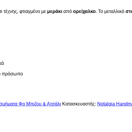
ι τέχνης, φτιαγμένο με
μεράκι
από
ορείχαλκο
. Το μεταλλικό
στ
κά
τό πρόσωπο
σμήματα Φο Μπιζου & Ατσάλι
Κατασκευαστής:
Notalgia Handm