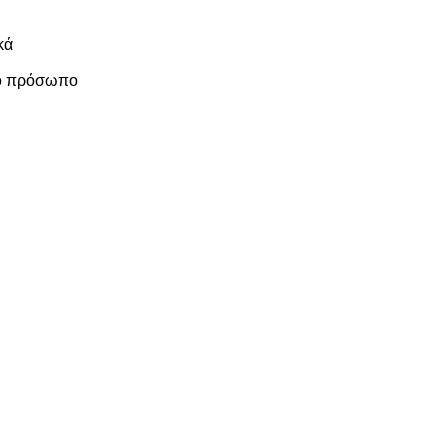
κά
τό πρόσωπο