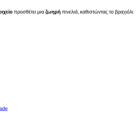
οιχείο
προσθέτει μια
ζωηρή
πινελιά, καθιστώντας το βραχιόλι
ade