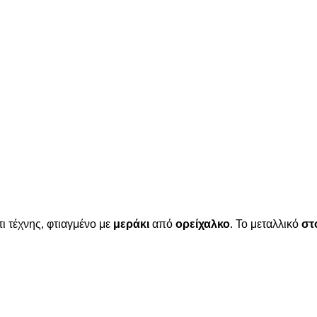
ι τέχνης, φτιαγμένο με
μεράκι
από
ορείχαλκο
. Το μεταλλικό
στ