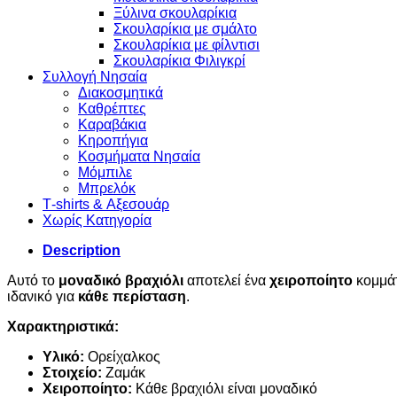
Ξύλινα σκουλαρίκια
Σκουλαρίκια με σμάλτο
Σκουλαρίκια με φίλντισι
Σκουλαρίκια Φιλιγκρί
Συλλογή Νησαία
Διακοσμητικά
Καθρέπτες
Καραβάκια
Κηροπήγια
Κοσμήματα Νησαία
Μόμπιλε
Μπρελόκ
Τ-shirts & Αξεσουάρ
Χωρίς Κατηγορία
Description
Αυτό το
μοναδικό βραχιόλι
αποτελεί ένα
χειροποίητο
κομμάτ
ιδανικό για
κάθε περίσταση
.
Χαρακτηριστικά:
Υλικό:
Ορείχαλκος
Στοιχείο:
Ζαμάκ
Χειροποίητο:
Κάθε βραχιόλι είναι μοναδικό