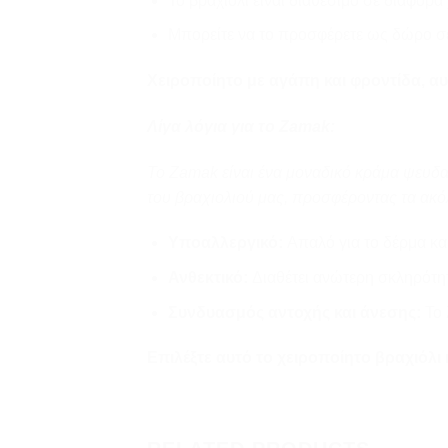
Το βραχιόλι είναι διαθέσιμο σε διάφορα 
Μπορείτε να το προσφέρετε ως δώρο σε
Χειροποίητο με αγάπη και φροντίδα, αυτό
Λίγα λόγια για το Zamak:
Το Zamak είναι ένα μοναδικό κράμα ψευδα
του βραχιολιού μας, προσφέροντας τα ακ
Υποαλλεργικό:
Απαλό για το δέρμα και
Ανθεκτικό:
Διαθέτει ανώτερη σκληρότητα
Συνδυασμός αντοχής και άνεσης:
Το 
Επιλέξτε αυτό το χειροποίητο βραχιόλι