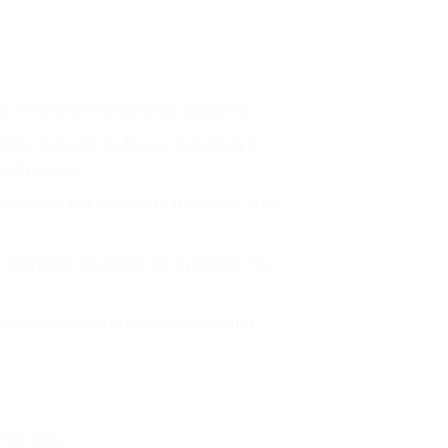
α εύκολη τοποθέτηση και αφαίρεση.
έξτε ανάμεσα σε δέρμα, δερματίνη ή
το στυλ σας.
ροσθέτει μια ξεχωριστή πινελιά σε κάθε
Φτιαγμένο με μεράκι και προσοχή στη
ορδόνια και μεταλλικά στοιχεία από
τικό look.