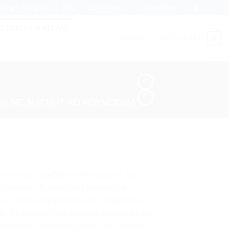
στημα Χονδρικής
Blog
Επικοινωνία
Newsletter
 ΜΠΙΖΟΥ & ΑΤΣΆΛΙ
0
LOGIN
CART /
0,00
€
ΛΙΑ ΜΕ ΜΑΓΝΗΤΙΚΌ ΚΟΎΜΠΩΜΑ
κό για όσους αναζητούν ένα κομμάτι που
αδικότητα. Το μαγνητικό κούμπωμα
ώ η ποικιλία κορδονιών σας επιτρέπει να
ας. Το διακοσμητικό στοιχείο προσθέτει μια
ειροποίητη κατασκευή του το κάνει ακόμα