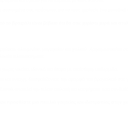
χρώματα και σχέδια για να ταιριάζει με κάθε γούστο.
 αγαπημένα σας πρόσωπα, για να τους χαρίσετε ένα μοναδικό
 το βραχιόλι είναι βέβαιο ότι θα σας χαρίσει χαρά και στυλ
ργύρου, αλουμινίου, μαγνησίου και χαλκού. Χρησιμοποιείται σ
όλουθα πλεονεκτήματα:
 χωρίς νικέλιο, ιδανικό για άτομα με ευαίσθητη επιδερμίδα.
 και αντοχή, διασφαλίζοντας την ομορφιά του βραχιολιού σας γ
Zamak αποτελεί την τέλεια επιλογή για κοσμήματα που συνδυάζ
 και προσθέστε μια πινελιά γοητείας και ιδιοτροπίας στην 