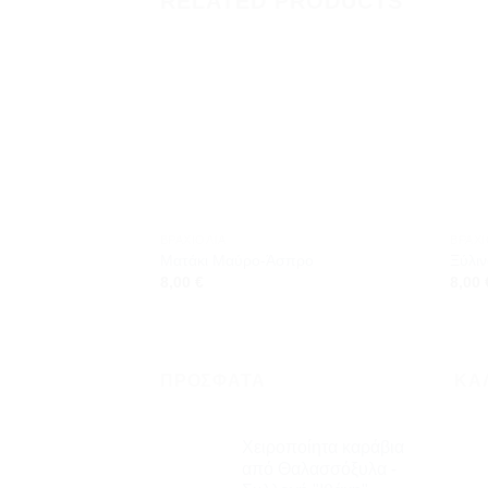
RELATED PRODUCTS
Προσθήκη
στη
wishlist
ΒΡΑΧΙΌΛΙΑ
ΒΡΑΧΙ
Ματάκι Μαύρο-Άσπρο
Ξύλιν
8,00
€
8,00
ΠΡΌΣΦΑΤΑ
ΚΑ
Χειροποίητα καράβια
από Θαλασσόξυλα -