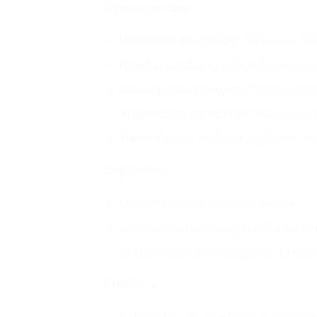
Χαρακτηριστικά:
Μαγνητικό κούμπωμα:
Για εύκολη τοπ
Ποικιλία κορδονιών:
Επιλέξτε ανάμεσα 
Διακοσμητικό στοιχείο:
Προσθέτει μια 
Χειροποίητη κατασκευή:
Φτιαγμένο με
Υλικά:
Υψηλής ποιότητας κορδόνια και 
Φορέστε το:
Μόνο του για ένα μινιμαλιστικό look.
Συνδυασμένο με άλλα βραχιόλια για ένα
Σε κάθε περίσταση, από μια βόλτα στην
Επιπλέον: