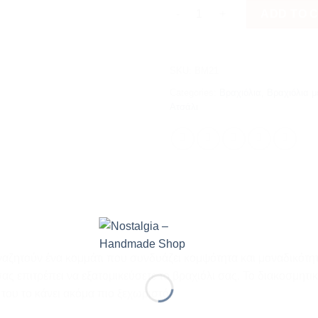
Rhombus quantity
ADD TO 
SKU:
BM21
Categories:
Βραχιόλια
,
Βραχιόλια 
Ατσάλι
 αναζητούν ένα κομμάτι που συνδυάζει κομψότητα και μοναδικότ
ς επιτρέπει να εξατομικεύσετε το βραχιόλι σας. Το διακοσμητικ
του το κάνει ακόμα πιο ξεχωριστό.