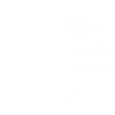
πιο ξεχωριστό.
Χαρακτηριστικά:
Μαγνητικό κούμπωμα:
Γι
Ποικιλία κορδονιών:
Επιλ
φελλό για να ταιριάξετε με 
Διακοσμητικό στοιχείο:
Π
ντύσιμο.
Χειροποίητη κατασκευή:
λεπτομέρεια.
Υλικά:
Υψηλής ποιότητας κ
Zamak.
Φορέστε το:
Μόνο του για ένα μινιμαλισ