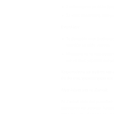
Συνδυασμένο με άλλα βραχι
Σε κάθε περίσταση, από μι
Επιπλέον:
Το βραχιόλι είναι διαθέσι
ταιριάζει με κάθε γούστο.
Μπορείτε να το προσφέρε
για να τους χαρίσετε ένα 
Χειροποίητο με αγάπη και φ
ότι θα σας χαρίσει χαρά και
Λίγα λόγια για το Zamak:
Το Zamak είναι ένα μοναδικό
μαγνησίου και χαλκού. Χρησι