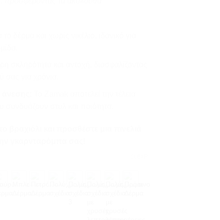
ς, προσφέροντας τα ακόλουθα
το δέρμα και χωρίς νικέλιο, ιδανικό για
μίδα.
ρη σκληρότητα και αντοχή, διασφαλίζοντας
ύ σας για χρόνια.
 άνεσης:
Το Zamak αποτελεί την τέλεια
υ συνδυάζουν στυλ και ποιότητα.
το βραχιόλι και προσθέστε μια πινελιά
στην γκαρνταρόμπα σας!
CLEAR