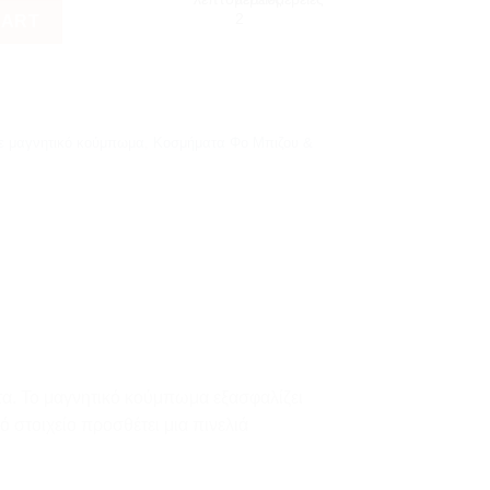
CART
με μαγνητικό κούμπωμα
,
Κοσμήματα Φο Μπιζου &
ητα. Το μαγνητικό κούμπωμα εξασφαλίζει
ό στοιχείο προσθέτει μια πινελιά