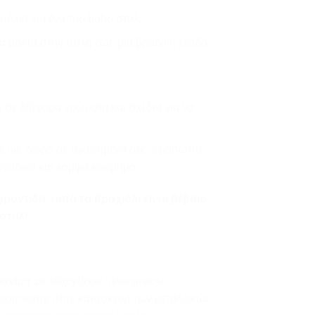
όλια για ένα πιο boho στυλ.
α βόλτα στην πόλη έως μια βραδινή έξοδο.
μο σε διάφορα χρώματα και σχέδια για να
τε ως δώρο σε αγαπημένα σας πρόσωπα,
μοναδικό και κομψό κόσμημα.
ροντίδα, αυτό το βραχιόλι είναι βέβαιο
 στυλ!
 κράμα ψευδαργύρου, αλουμινίου,
μοποιείται στην κατασκευή των μεταλλικών