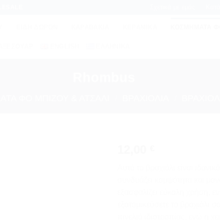
Σχετικά με εμάς
Κατά
LESALE
Ύ
ΕΊΔΗ ΔΏΡΩΝ
ΚΑΡΑΒΆΚΙΑ
ΚΕΡΑΜΙΚΆ
ΚΟΣΜΉΜΑΤΑ ΦΟ
 ΑΞΕΣΟΥΆΡ
ENGLISH
ΕΛΛΗΝΙΚΆ
Rhombus
ΤΑ ΦΟ ΜΠΙΖΟΥ & ΑΤΣΆΛΙ
/
ΒΡΑΧΙΌΛΙΑ
/
ΒΡΑΧΙΌ
12,00
€
Προσθήκη
Αυτό το βραχιόλι είναι ιδανι
στη
συνδυάζει κομψότητα και μον
wishlist
εξασφαλίζει εύκολη χρήση, εν
εξατομικεύσετε το βραχιόλι σ
πινελιά ιδιοτροπίας, ενώ η χ