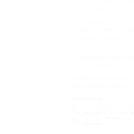
στοιχείων του βραχιολιού μα
πλεονεκτήματα:
Υποαλλεργικό:
Απαλό για 
άτομα με ευαίσθητη επιδερ
Ανθεκτικό:
Διαθέτει ανώτε
την ομορφιά του βραχιολιο
Συνδυασμός αντοχής και
επιλογή για κοσμήματα πο
Επιλέξτε αυτό το χειροποίη
γοητείας και ιδιοτροπίας 
Φελλός ή Δέρμα