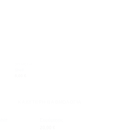
ήκη
Προσθήκη
στη
st
wishlist
ΒΡΑΧΙΌΛΙΑ
ΒΡΑΧΙΌΛΙΑ
Shell
Ξύλινο Ματάκι
8,00
€
8,00
€
ΚΑΛΎΤΕΡΗ ΒΑΘΜΟΛΌΓΙΑ
hirt
Ευρύμαχος
20,00
€