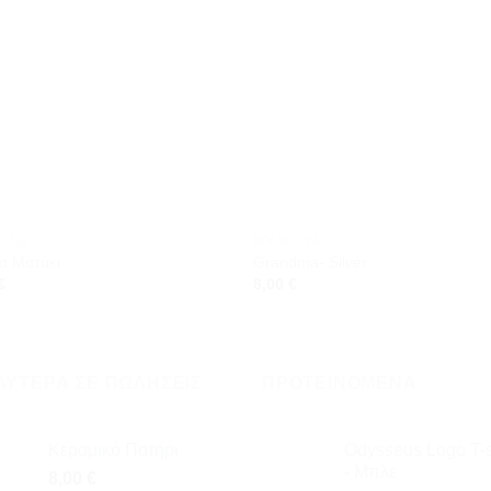
Προσθήκη
Προσθ
στη
στη
wishlist
wishli
ΌΛΙΑ
ΒΡΑΧΙΌΛΙΑ
ο Ματάκι
Grandma- Silver
€
8,00
€
ΛΎΤΕΡΑ ΣΕ ΠΩΛΉΣΕΙΣ
ΠΡΟΤΕΙΝΌΜΕΝΑ
Κεραμικό Ποτήρι
Odysseus Logo T-s
- Μπλε
8,00
€