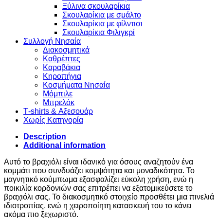
Ξύλινα σκουλαρίκια
Σκουλαρίκια με σμάλτο
Σκουλαρίκια με φίλντισι
Σκουλαρίκια Φιλιγκρί
Συλλογή Νησαία
Διακοσμητικά
Καθρέπτες
Καραβάκια
Κηροπήγια
Κοσμήματα Νησαία
Μόμπιλε
Μπρελόκ
Τ-shirts & Αξεσουάρ
Χωρίς Κατηγορία
Description
Additional information
Αυτό το βραχιόλι είναι ιδανικό για όσους αναζητούν ένα
κομμάτι που συνδυάζει κομψότητα και μοναδικότητα. Το
μαγνητικό κούμπωμα εξασφαλίζει εύκολη χρήση, ενώ η
ποικιλία κορδονιών σας επιτρέπει να εξατομικεύσετε το
βραχιόλι σας. Το διακοσμητικό στοιχείο προσθέτει μια πινελιά
ιδιοτροπίας, ενώ η χειροποίητη κατασκευή του το κάνει
ακόμα πιο ξεχωριστό.