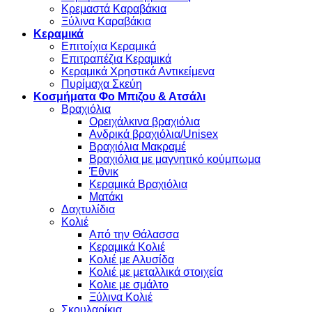
Κρεμαστά Καραβάκια
Ξύλινα Καραβάκια
Κεραμικά
Επιτοίχια Κεραμικά
Επιτραπέζια Κεραμικά
Κεραμικά Χρηστικά Αντικείμενα
Πυρίμαχα Σκεύη
Κοσμήματα Φο Μπιζου & Ατσάλι
Βραχιόλια
Oρειχάλκινα βραχιόλια
Ανδρικά βραχιόλια/Unisex
Βραχιόλια Μακραμέ
Βραχιόλια με μαγνητικό κούμπωμα
Έθνικ
Κεραμικά Βραχιόλια
Ματάκι
Δαχτυλίδια
Κολιέ
Από την Θάλασσα
Κεραμικά Κολιέ
Κολιέ με Αλυσίδα
Κολιέ με μεταλλικά στοιχεία
Κολιε με σμάλτο
Ξύλινα Κολιέ
Σκουλαρίκια