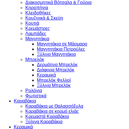
Διακοσμητικά Βότσαλα & Γούρια
Κηροπήγια
Κλειδοθήκες
Κουζινικά & Σκεύη
Κουτιά
Κρεμάστρες
Λαμπάδες
Μαγνητάκια
Μαγνητάκια σε Μάρμαρο
Μαγντητάκια Πετρούλες
Ξύλινα Μαγνητάκια
Μπρελόκ
Δερμάτινα Μπρελόκ
Διάφορα Μπρελόκ
Κεραμικά
Μπρελόκ Φελλοί
Ξύλινα Μπρελόκ
Ρολόγια
Φωτιστικά
Καραβάκια
Καραβάκια με Θαλασσόξυλα
Καραβάκια σε κορμό ελιάς
Κρεμαστά Καραβάκια
Ξύλινα Καραβάκια
Κεραμικά