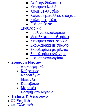
Από την Θάλασσα
Κεραμικά Κολιέ
Κολιέ με Αλυσίδα
Κολιέ με μεταλλικά στοιχεία
Κολιε με σμάλτο
Ξύλινα Κολιέ
Σκουλαρίκια
Γυάλινα Σκουλαρίκια
Μεταλλικά σκουλαρίκια
Κεραμικά σκουλαρίκια
Σκουλαρίκια με σμάλτο
Σκουλαρίκια με φίλντισι
Σκουλαρίκια Φιλιγκρί
Ξύλινα σκουλαρίκια
Συλλογή Νησαία
Διακοσμητικά
Καθρέπτες
Κηροπήγια
Μόμπιλε
Καραβάκια
Μπρελόκ
Κοσμήματα Νησαία
Τ-shirts & Αξεσουάρ
English
Ελληνικά