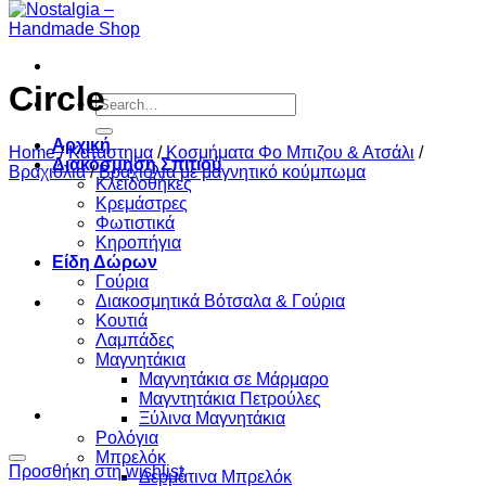
Circle
Search
for:
Αρχική
Home
/
Κατάστημα
/
Κοσμήματα Φο Μπιζου & Ατσάλι
/
Διακόσμηση Σπιτιού
Βραχιόλια
/
Βραχιόλια με μαγνητικό κούμπωμα
Κλειδοθήκες
Κρεμάστρες
Φωτιστικά
Κηροπήγια
Είδη Δώρων
Γούρια
Διακοσμητικά Βότσαλα & Γούρια
Κουτιά
Λαμπάδες
Μαγνητάκια
Μαγνητάκια σε Μάρμαρο
Μαγντητάκια Πετρούλες
Ξύλινα Μαγνητάκια
Ρολόγια
Μπρελόκ
Προσθήκη στη wishlist
Δερμάτινα Μπρελόκ