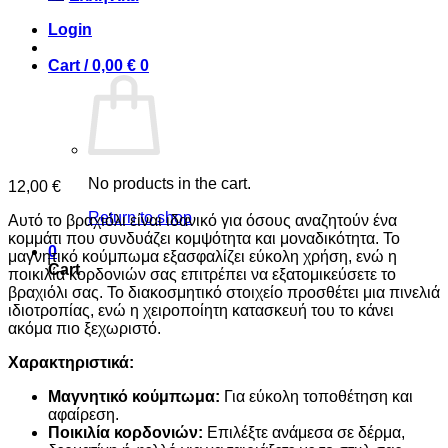
Login
Cart /
0,00
€
0
No products in the cart.
12,00
€
Return to shop
Αυτό το βραχιόλι είναι ιδανικό για όσους αναζητούν ένα
κομμάτι που συνδυάζει κομψότητα και μοναδικότητα. Το
0
μαγνητικό κούμπωμα εξασφαλίζει εύκολη χρήση, ενώ η
Cart
ποικιλία κορδονιών σας επιτρέπει να εξατομικεύσετε το
βραχιόλι σας. Το διακοσμητικό στοιχείο προσθέτει μια πινελιά
ιδιοτροπίας, ενώ η χειροποίητη κατασκευή του το κάνει
ακόμα πιο ξεχωριστό.
Χαρακτηριστικά:
Μαγνητικό κούμπωμα:
Για εύκολη τοποθέτηση και
αφαίρεση.
Ποικιλία κορδονιών:
Επιλέξτε ανάμεσα σε δέρμα,