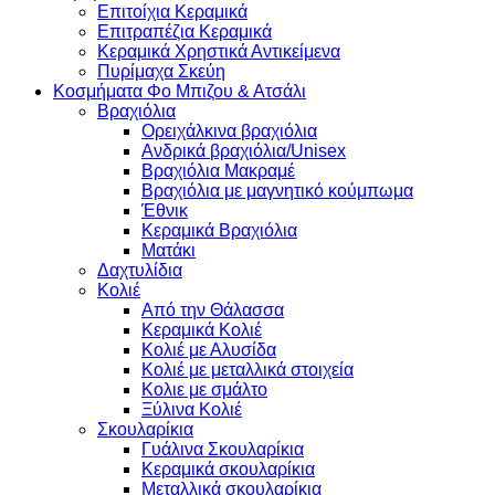
Επιτοίχια Κεραμικά
Επιτραπέζια Κεραμικά
Κεραμικά Χρηστικά Αντικείμενα
Πυρίμαχα Σκεύη
Κοσμήματα Φο Μπιζου & Ατσάλι
Βραχιόλια
Oρειχάλκινα βραχιόλια
Ανδρικά βραχιόλια/Unisex
Βραχιόλια Μακραμέ
Βραχιόλια με μαγνητικό κούμπωμα
Έθνικ
Κεραμικά Βραχιόλια
Ματάκι
Δαχτυλίδια
Κολιέ
Από την Θάλασσα
Κεραμικά Κολιέ
Κολιέ με Αλυσίδα
Κολιέ με μεταλλικά στοιχεία
Κολιε με σμάλτο
Ξύλινα Κολιέ
Σκουλαρίκια
Γυάλινα Σκουλαρίκια
Κεραμικά σκουλαρίκια
Μεταλλικά σκουλαρίκια