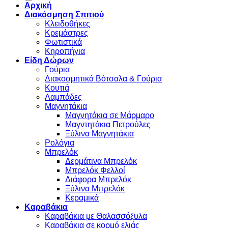
Αρχική
Διακόσμηση Σπιτιού
Κλειδοθήκες
Κρεμάστρες
Φωτιστικά
Κηροπήγια
Είδη Δώρων
Γούρια
Διακοσμητικά Βότσαλα & Γούρια
Κουτιά
Λαμπάδες
Μαγνητάκια
Μαγνητάκια σε Μάρμαρο
Μαγντητάκια Πετρούλες
Ξύλινα Μαγνητάκια
Ρολόγια
Μπρελόκ
Δερμάτινα Μπρελόκ
Μπρελόκ Φελλοί
Διάφορα Μπρελόκ
Ξύλινα Μπρελόκ
Κεραμικά
Καραβάκια
Καραβάκια με Θαλασσόξυλα
Καραβάκια σε κορμό ελιάς