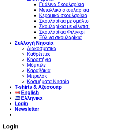
Γυάλινα Σκουλαρίκια
Μεταλλικά σκουλαρίκια
Κεραμικά σκουλαρίκια
Σκουλαρίκια με σμάλτο
Σκουλαρίκια με φίλντισι
Σκουλαρίκια Φιλιγκρί
Ξύλινα σκουλαρίκια
Συλλογή Νησαία
Διακοσμητικά
Καθρέπτες
Κηροπήγια
Μόμπιλε
Καραβάκια
Μπρελόκ
Κοσμήματα Νησαία
Τ-shirts & Αξεσουάρ
English
Ελληνικά
Login
Newsletter
Login