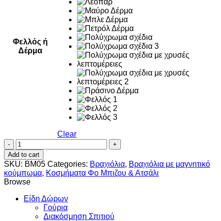
Φελλός ή
Δέρμα
Clear
Circle
quantity
Add to cart
SKU:
BM05
Categories:
Βραχιόλια
,
Βραχιόλια με μαγνητικό
κούμπωμα
,
Κοσμήματα Φο Μπιζου & Ατσάλι
Browse
Είδη Δώρων
Γούρια
Διακόσμηση Σπιτιού