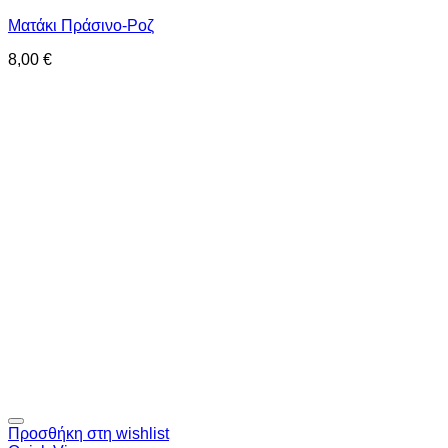
Ματάκι Πράσινο-Ροζ
8,00
€
Προσθήκη στη wishlist