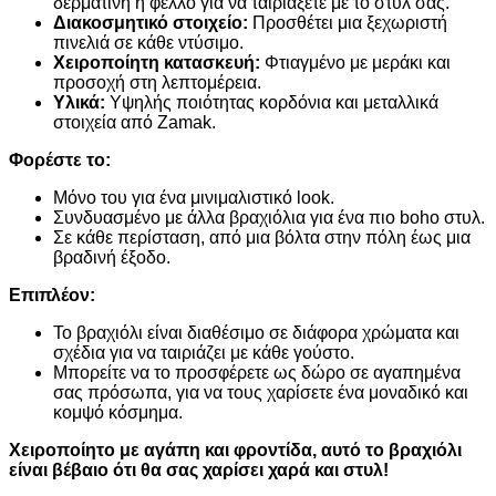
δερματίνη ή φελλό για να ταιριάξετε με το στυλ σας.
Διακοσμητικό στοιχείο:
Προσθέτει μια ξεχωριστή
πινελιά σε κάθε ντύσιμο.
Χειροποίητη κατασκευή:
Φτιαγμένο με μεράκι και
προσοχή στη λεπτομέρεια.
Υλικά:
Υψηλής ποιότητας κορδόνια και μεταλλικά
στοιχεία από Zamak.
Φορέστε το:
Μόνο του για ένα μινιμαλιστικό look.
Συνδυασμένο με άλλα βραχιόλια για ένα πιο boho στυλ.
Σε κάθε περίσταση, από μια βόλτα στην πόλη έως μια
βραδινή έξοδο.
Επιπλέον:
Το βραχιόλι είναι διαθέσιμο σε διάφορα χρώματα και
σχέδια για να ταιριάζει με κάθε γούστο.
Μπορείτε να το προσφέρετε ως δώρο σε αγαπημένα
σας πρόσωπα, για να τους χαρίσετε ένα μοναδικό και
κομψό κόσμημα.
Χειροποίητο με αγάπη και φροντίδα, αυτό το βραχιόλι
είναι βέβαιο ότι θα σας χαρίσει χαρά και στυλ!