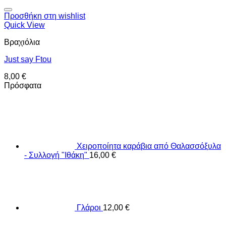
Προσθήκη στη wishlist
Quick View
Βραχιόλια
Just say Ftou
8,00
€
Πρόσφατα
Χειροποίητα καράβια από Θαλασσόξυλα
- Συλλογή "Ιθάκη"
16,00
€
Γλάροι
12,00
€