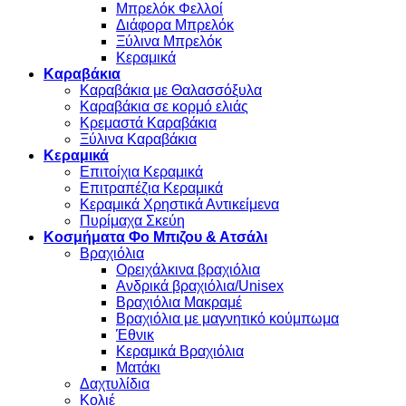
Μπρελόκ Φελλοί
Διάφορα Μπρελόκ
Ξύλινα Μπρελόκ
Κεραμικά
Καραβάκια
Καραβάκια με Θαλασσόξυλα
Καραβάκια σε κορμό ελιάς
Κρεμαστά Καραβάκια
Ξύλινα Καραβάκια
Κεραμικά
Επιτοίχια Κεραμικά
Επιτραπέζια Κεραμικά
Κεραμικά Χρηστικά Αντικείμενα
Πυρίμαχα Σκεύη
Κοσμήματα Φο Μπιζου & Ατσάλι
Βραχιόλια
Oρειχάλκινα βραχιόλια
Ανδρικά βραχιόλια/Unisex
Βραχιόλια Μακραμέ
Βραχιόλια με μαγνητικό κούμπωμα
Έθνικ
Κεραμικά Βραχιόλια
Ματάκι
Δαχτυλίδια
Κολιέ