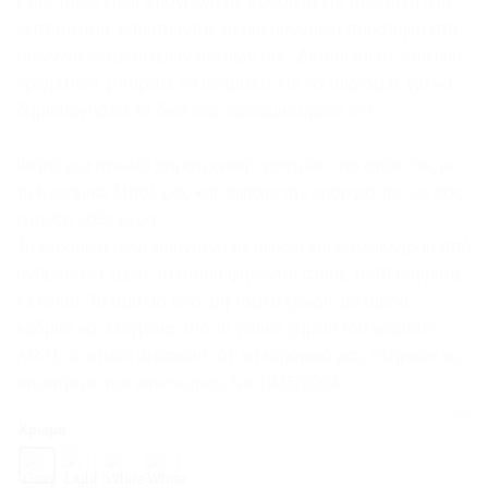
Κάθε μπολ είναι φτιαγμένο με προσοχή και προσοχή στη
λεπτομέρεια, καθιστώντας το μια μοναδική προσθήκη στη
συλλογή επιτραπέζιων σκευών σας. Διατίθεται σε ποικιλία
χρωμάτων, μπορείτε να αναμίξετε και να ταιριάξετε για να
δημιουργήσετε το δικό σας εξατομικευμένο σετ.
Φέρτε μια πινελιά χειροτεχνικής γοητείας στο σπίτι σας με
το Κεραμικό Μπολ μας και αφήστε την ομορφιά του να σας
εμπνέει κάθε μέρα.
Τα κεραμικά είναι φτιαγμένα με μεράκι και εξολοκλήρου από
ανθρώπινα χέρια, τα οποία ψήνονται στους 1040 βαθμούς
Κελσίου. Τα σμάλτα είναι μη τοξικά (χωρίς μόλυβδο,
κάδμιο) και ελεγμένα από το γενικό χημείο του κράτους
ARAL το οποίο βεβαιώνει ότι τα κεραμικά μας πληρούν τις
απαιτήσεις του κανονισμού Νο 1935/2004
CLEAR
Χρώμα