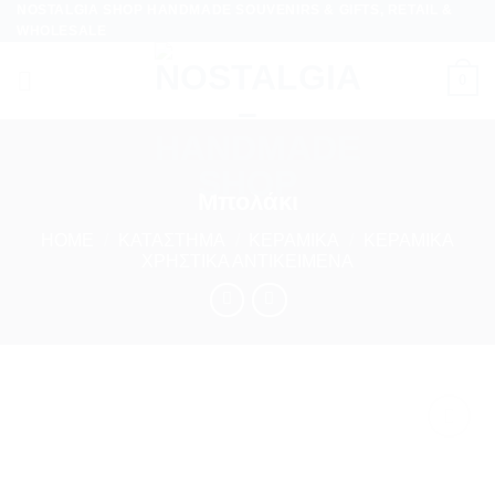
NOSTALGIA SHOP HANDMADE SOUVENIRS & GIFTS, RETAIL &
Skip
WHOLESALE
to
content
0
Μπολάκι
HOME
/
ΚΑΤΆΣΤΗΜΑ
/
ΚΕΡΑΜΙΚΆ
/
ΚΕΡΑΜΙΚΆ
ΧΡΗΣΤΙΚΆ ΑΝΤΙΚΕΊΜΕΝΑ
Προσθήκη
στη