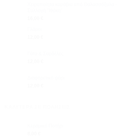
Χειροποίητα καράβια από Θαλασσόξυλα -
Συλλογή "Ιθάκη"
16,00
€
Γλάροι
12,00
€
Γάτα & Σαρδέλες
12,00
€
Διαφορετικό ψάρι
12,00
€
ΚΑΛΎΤΕΡΑ ΣΕ ΠΩΛΉΣΕΙΣ
Κεραμικό Ποτήρι
8,00
€