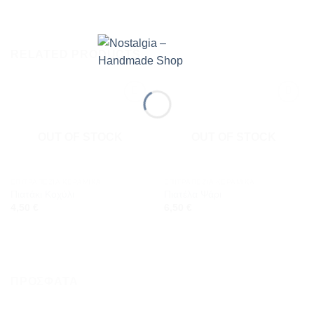
RELATED PRODUCTS
Προσθήκη
Προσθήκη
στη
στη
wishlist
wishlist
OUT OF STOCK
OUT OF STOCK
ΕΠΙΤΡΑΠΈΖΙΑ ΚΕΡΑΜΙΚΆ
ΕΠΙΤΡΑΠΈΖΙΑ ΚΕΡΑΜΙΚΆ
Πιατάκι Κοχύλι
Πιατέλα Ψάρι
4,50
€
6,50
€
ΠΡΌΣΦΑΤΑ