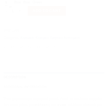
Μπολάκι quantity
ADD TO CART
SKU:
1265
Categories:
Κεραμικά
,
Κεραμικά Χρηστικά Αντικείμενα
DESCRIPTION
ADDITIONAL INFORMATION
Ένα χειροποίητο κεραμικό μπολ. Αυτό το ευέλικτο κομμάτι
δεν είναι μόνο για
σάλτσες
και
σνακ
, αλλά και ιδανικό για