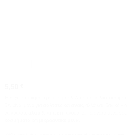
wishlist
5,50
€
Ένα χειροποίητο κεραμικό μπολ. Αυτό το ευέλικτο κομμάτι
δεν είναι μόνο για
σάλτσες
και
σνακ
, αλλά και ιδανικό για
να κρατάτε
αλάτι
&
πιπέρι
ή ακόμα και τα αγαπημένα σας
κοσμήματα
και
μικροαντικείμενα
.