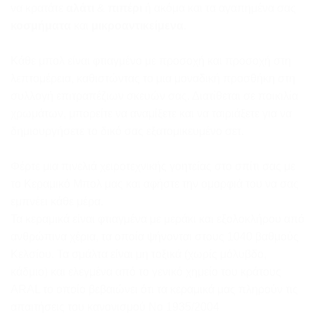
να κρατάτε
αλάτι
&
πιπέρι
ή ακόμα και τα αγαπημένα σας
κοσμήματα
και
μικροαντικείμενα
.
Κάθε μπολ είναι φτιαγμένο με προσοχή και προσοχή στη
λεπτομέρεια, καθιστώντας το μια μοναδική προσθήκη στη
συλλογή επιτραπέζιων σκευών σας. Διατίθεται σε ποικιλία
χρωμάτων, μπορείτε να αναμίξετε και να ταιριάξετε για να
δημιουργήσετε το δικό σας εξατομικευμένο σετ.
Φέρτε μια πινελιά χειροτεχνικής γοητείας στο σπίτι σας με
το Κεραμικό Μπολ μας και αφήστε την ομορφιά του να σας
εμπνέει κάθε μέρα.
Τα κεραμικά είναι φτιαγμένα με μεράκι και εξολοκλήρου από
ανθρώπινα χέρια, τα οποία ψήνονται στους 1040 βαθμούς
Κελσίου. Τα σμάλτα είναι μη τοξικά (χωρίς μόλυβδο,
κάδμιο) και ελεγμένα από το γενικό χημείο του κράτους
ARAL το οποίο βεβαιώνει ότι τα κεραμικά μας πληρούν τις
απαιτήσεις του κανονισμού Νο 1935/2004