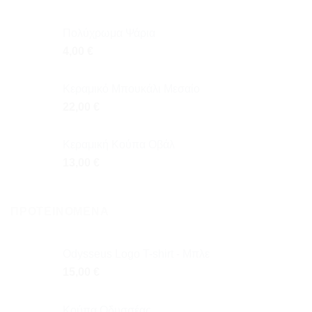
Πολύχρωμα Ψάρια
4,00
€
Κεραμικό Μπουκάλι Μεσαίο
22,00
€
Κεραμική Κούπα Οβάλ
13,00
€
ΠΡΟΤΕΙΝΌΜΕΝΑ
Odysseus Logo T-shirt - Μπλε
15,00
€
Κούπα Οδυσσέας