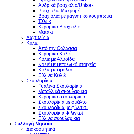
Ανδρικά βραχιόλια/Unisex
Βραχιόλια Μακραμέ
Βραχιόλια με μαγνητικό κούμπωμα
Έθνικ
Κεραμικά Βραχιόλια
Ματάκι
Δαχτυλίδια
Κολιέ
Από την Θάλασσα
Κεραμικά Κολιέ
Κολιέ με Αλυσίδα
Κολιέ με μεταλλικά στοιχεία
Κολιε με σμάλτο
Ξύλινα Κολιέ
Σκουλαρίκια
Γυάλινα Σκουλαρίκια
Μεταλλικά σκουλαρίκια
Κεραμικά σκουλαρίκια
Σκουλαρίκια με σμάλτο
Σκουλαρίκια με φίλντισι
Σκουλαρίκια Φιλιγκρί
Ξύλινα σκουλαρίκια
Συλλογή Νησαία
Διακοσμητικά