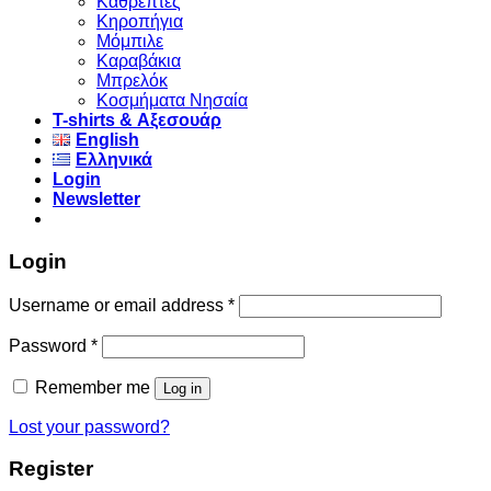
Καθρέπτες
Κηροπήγια
Μόμπιλε
Καραβάκια
Μπρελόκ
Κοσμήματα Νησαία
Τ-shirts & Αξεσουάρ
English
Ελληνικά
Login
Newsletter
Login
Username or email address
*
Password
*
Remember me
Log in
Lost your password?
Register