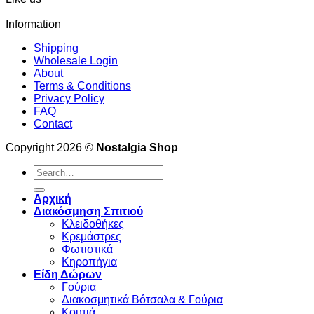
Information
Shipping
Wholesale Login
About
Terms & Conditions
Privacy Policy
FAQ
Contact
Copyright 2026 ©
Nostalgia Shop
Search
for:
Αρχική
Διακόσμηση Σπιτιού
Κλειδοθήκες
Κρεμάστρες
Φωτιστικά
Κηροπήγια
Είδη Δώρων
Γούρια
Διακοσμητικά Βότσαλα & Γούρια
Κουτιά