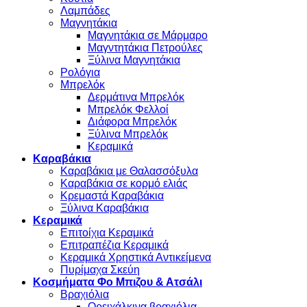
Λαμπάδες
Μαγνητάκια
Μαγνητάκια σε Μάρμαρο
Μαγντητάκια Πετρούλες
Ξύλινα Μαγνητάκια
Ρολόγια
Μπρελόκ
Δερμάτινα Μπρελόκ
Μπρελόκ Φελλοί
Διάφορα Μπρελόκ
Ξύλινα Μπρελόκ
Κεραμικά
Καραβάκια
Καραβάκια με Θαλασσόξυλα
Καραβάκια σε κορμό ελιάς
Κρεμαστά Καραβάκια
Ξύλινα Καραβάκια
Κεραμικά
Επιτοίχια Κεραμικά
Επιτραπέζια Κεραμικά
Κεραμικά Χρηστικά Αντικείμενα
Πυρίμαχα Σκεύη
Κοσμήματα Φο Μπιζου & Ατσάλι
Βραχιόλια
Oρειχάλκινα βραχιόλια