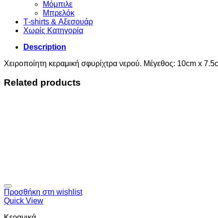
Μόμπιλε
Μπρελόκ
Τ-shirts & Αξεσουάρ
Χωρίς Κατηγορία
Description
Χειροποίητη κεραμική σφυρίχτρα νερού. Μέγεθος: 10cm x 7.5
Related products
Προσθήκη στη wishlist
Quick View
Κεραμικά