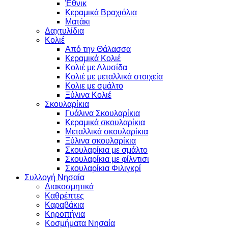
Έθνικ
Κεραμικά Βραχιόλια
Ματάκι
Δαχτυλίδια
Κολιέ
Από την Θάλασσα
Κεραμικά Κολιέ
Κολιέ με Αλυσίδα
Κολιέ με μεταλλικά στοιχεία
Κολιε με σμάλτο
Ξύλινα Κολιέ
Σκουλαρίκια
Γυάλινα Σκουλαρίκια
Κεραμικά σκουλαρίκια
Μεταλλικά σκουλαρίκια
Ξύλινα σκουλαρίκια
Σκουλαρίκια με σμάλτο
Σκουλαρίκια με φίλντισι
Σκουλαρίκια Φιλιγκρί
Συλλογή Νησαία
Διακοσμητικά
Καθρέπτες
Καραβάκια
Κηροπήγια
Κοσμήματα Νησαία