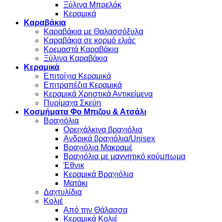
Ξύλινα Μπρελόκ
Κεραμικά
Καραβάκια
Καραβάκια με Θαλασσόξυλα
Καραβάκια σε κορμό ελιάς
Κρεμαστά Καραβάκια
Ξύλινα Καραβάκια
Κεραμικά
Επιτοίχια Κεραμικά
Επιτραπέζια Κεραμικά
Κεραμικά Χρηστικά Αντικείμενα
Πυρίμαχα Σκεύη
Κοσμήματα Φο Μπιζου & Ατσάλι
Βραχιόλια
Oρειχάλκινα βραχιόλια
Ανδρικά βραχιόλια/Unisex
Βραχιόλια Μακραμέ
Βραχιόλια με μαγνητικό κούμπωμα
Έθνικ
Κεραμικά Βραχιόλια
Ματάκι
Δαχτυλίδια
Κολιέ
Από την Θάλασσα
Κεραμικά Κολιέ