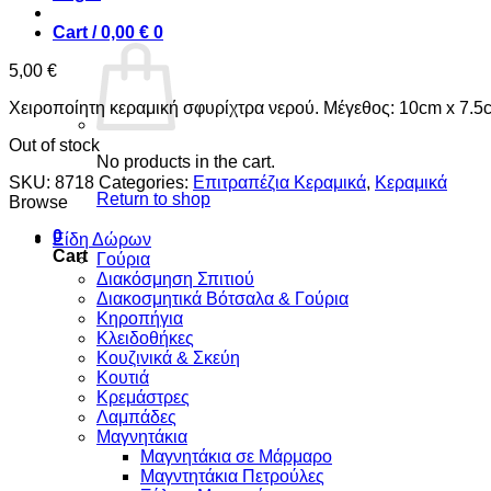
Cart /
0,00
€
0
5,00
€
Χειροποίητη κεραμική σφυρίχτρα νερού. Μέγεθος: 10cm x 7.5
Out of stock
No products in the cart.
SKU:
8718
Categories:
Επιτραπέζια Κεραμικά
,
Κεραμικά
Return to shop
Browse
0
Είδη Δώρων
Cart
Γούρια
Διακόσμηση Σπιτιού
Διακοσμητικά Βότσαλα & Γούρια
Κηροπήγια
Κλειδοθήκες
Κουζινικά & Σκεύη
Κουτιά
Κρεμάστρες
Λαμπάδες
Μαγνητάκια
Μαγνητάκια σε Μάρμαρο
Μαγντητάκια Πετρούλες