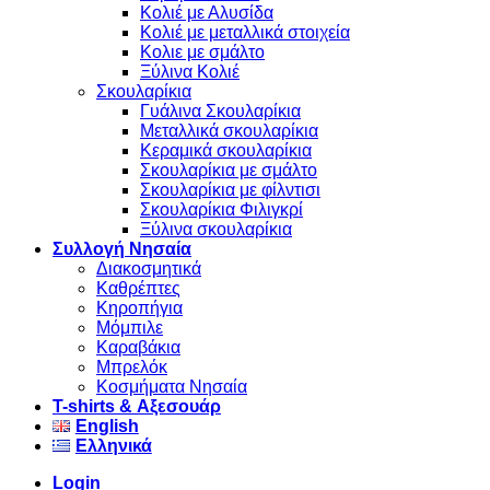
Κολιέ με Αλυσίδα
Κολιέ με μεταλλικά στοιχεία
Κολιε με σμάλτο
Ξύλινα Κολιέ
Σκουλαρίκια
Γυάλινα Σκουλαρίκια
Μεταλλικά σκουλαρίκια
Κεραμικά σκουλαρίκια
Σκουλαρίκια με σμάλτο
Σκουλαρίκια με φίλντισι
Σκουλαρίκια Φιλιγκρί
Ξύλινα σκουλαρίκια
Συλλογή Νησαία
Διακοσμητικά
Καθρέπτες
Κηροπήγια
Μόμπιλε
Καραβάκια
Μπρελόκ
Κοσμήματα Νησαία
Τ-shirts & Αξεσουάρ
English
Ελληνικά
Login