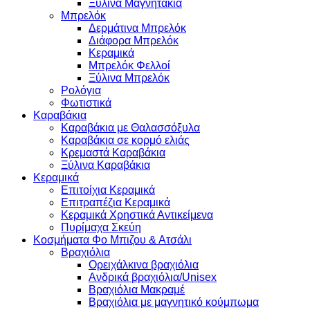
Ξύλινα Μαγνητάκια
Μπρελόκ
Δερμάτινα Μπρελόκ
Διάφορα Μπρελόκ
Κεραμικά
Μπρελόκ Φελλοί
Ξύλινα Μπρελόκ
Ρολόγια
Φωτιστικά
Καραβάκια
Καραβάκια με Θαλασσόξυλα
Καραβάκια σε κορμό ελιάς
Κρεμαστά Καραβάκια
Ξύλινα Καραβάκια
Κεραμικά
Επιτοίχια Κεραμικά
Επιτραπέζια Κεραμικά
Κεραμικά Χρηστικά Αντικείμενα
Πυρίμαχα Σκεύη
Κοσμήματα Φο Μπιζου & Ατσάλι
Βραχιόλια
Oρειχάλκινα βραχιόλια
Ανδρικά βραχιόλια/Unisex
Βραχιόλια Μακραμέ
Βραχιόλια με μαγνητικό κούμπωμα