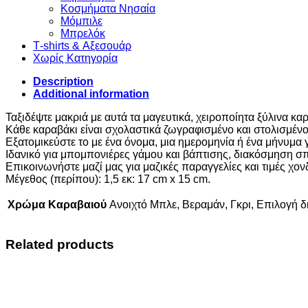
Κοσμήματα Νησαία
Μόμπιλε
Μπρελόκ
Τ-shirts & Αξεσουάρ
Χωρίς Κατηγορία
Description
Additional information
Ταξιδέψτε μακριά με αυτά τα μαγευτικά, χειροποίητα ξύλινα κα
Κάθε καραβάκι είναι σχολαστικά ζωγραφισμένο και στολισμένο
Εξατομικεύστε το με ένα όνομα, μια ημερομηνία ή ένα μήνυμα γ
Ιδανικό για μπομπονιέρες γάμου και βάπτισης, διακόσμηση σπ
Επικοινωνήστε μαζί μας για μαζικές παραγγελίες και τιμές χον
Μέγεθος (περίπου): 1,5 εκ: 17 cm x 15 cm.
Χρώμα Καραβαιού
Ανοιχτό Μπλε, Βεραμάν, Γκρι, Επιλογή δ
Related products