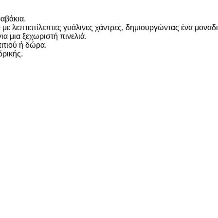
ραβάκια.
 με λεπτεπίλεπτες γυάλινες χάντρες, δημιουργώντας ένα μοναδι
ια μια ξεχωριστή πινελιά.
ιτιού ή δώρα.
δρικής.