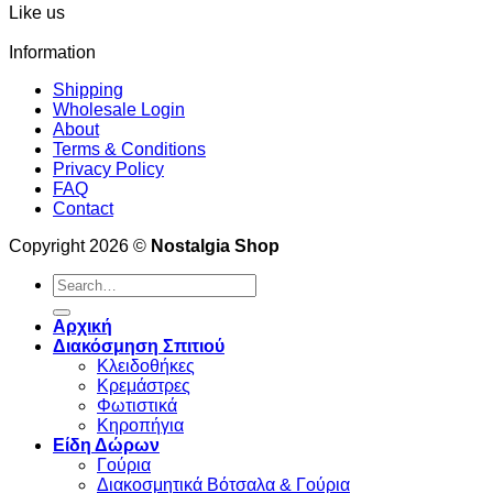
Like us
Information
Shipping
Wholesale Login
About
Terms & Conditions
Privacy Policy
FAQ
Contact
Copyright 2026 ©
Nostalgia Shop
Search
for:
Αρχική
Διακόσμηση Σπιτιού
Κλειδοθήκες
Κρεμάστρες
Φωτιστικά
Κηροπήγια
Είδη Δώρων
Γούρια
Διακοσμητικά Βότσαλα & Γούρια