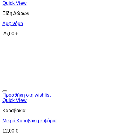
Quick View
Είδη Δώρων
Αμφινόμη
25,00
€
Προσθήκη στη wishlist
Quick View
Καραβάκια
Μικρό Καραβάκι με ψάρια
12,00
€