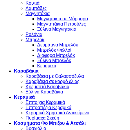
Κουτιά
Λαμπάδες
Μαγνητάκια
Μαγνητάκια σε Μάρμαρο
Μαγντητάκια Πετρούλες
Ξύλινα Μαγνητάκια
Ρολόγια
Μπρελόκ
Δερμάτινα Μπρελόκ
Μπρελόκ Φελλοί
Διάφορα Μπρελόκ
Ξύλινα Μπρελόκ
Κεραμικά
Καραβάκια
Καραβάκια με Θαλασσόξυλα
Καραβάκια σε κορμό ελιάς
Κρεμαστά Καραβάκια
Ξύλινα Καραβάκια
Κεραμικά
Επιτοίχια Κεραμικά
Επιτραπέζια Κεραμικά
Κεραμικά Χρηστικά Αντικείμενα
Πυρίμαχα Σκεύη
Κοσμήματα Φο Μπιζου & Ατσάλι
Βραχιόλια