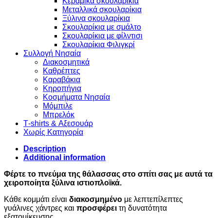
Κεραμικά σκουλαρίκια
Μεταλλικά σκουλαρίκια
Ξύλινα σκουλαρίκια
Σκουλαρίκια με σμάλτο
Σκουλαρίκια με φίλντισι
Σκουλαρίκια Φιλιγκρί
Συλλογή Νησαία
Διακοσμητικά
Καθρέπτες
Καραβάκια
Κηροπήγια
Κοσμήματα Νησαία
Μόμπιλε
Μπρελόκ
Τ-shirts & Αξεσουάρ
Χωρίς Κατηγορία
Description
Additional information
Φέρτε το πνεύμα της θάλασσας στο σπίτι σας με αυτά τα
χειροποίητα ξύλινα ιστιοπλοϊκά.
Κάθε κομμάτι είναι
διακοσμημένο
με λεπτεπίλεπτες
γυάλινες χάντρες και
προσφέρει
τη δυνατότητα
εξατομίκευσης.