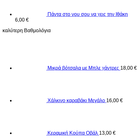
Πάντα στο νου σου να χεις την Ιθάκη
6,00
€
καλύτερη Βαθμολόγια
Μικρά βότσαλα με Μπλε χάντρες
18,00
€
Χάλκινο καραβάκι Μεγάλο
16,00
€
Κεραμική Κούπα Οβάλ
13,00
€