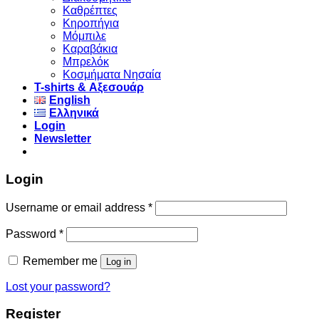
Καθρέπτες
Κηροπήγια
Μόμπιλε
Καραβάκια
Μπρελόκ
Κοσμήματα Νησαία
Τ-shirts & Αξεσουάρ
English
Ελληνικά
Login
Newsletter
Login
Username or email address
*
Password
*
Remember me
Log in
Lost your password?
Register