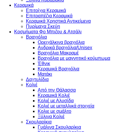
Κεραμικά
Επιτοίχια Κεραμικά
Επιτραπέζια Κεραμικά
Κεραμικά Χρηστικά Αντικείμενα
Πυρίμαχα Σκεύη
Κοσμήματα Φο Μπιζου & Ατσάλι
Βραχιόλια
Oρειχάλκινα βραχιόλια
Ανδρικά βραχιόλια/Unisex
Βραχιόλια Μακραμέ
Βραχιόλια με μαγνητικό κούμπωμα
Έθνικ
Κεραμικά Βραχιόλια
Ματάκι
Δαχτυλίδια
Κολιέ
Από την Θάλασσα
Κεραμικά Κολιέ
Κολιέ με Αλυσίδα
Κολιέ με μεταλλικά στοιχεία
Κολιε με σμάλτο
Ξύλινα Κολιέ
Σκουλαρίκια
Γυάλινα Σκουλαρίκια