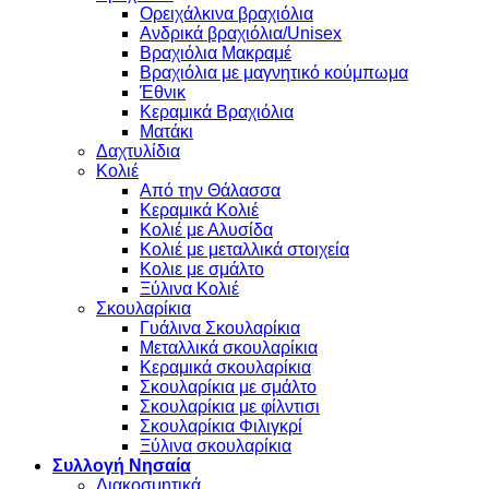
Oρειχάλκινα βραχιόλια
Ανδρικά βραχιόλια/Unisex
Βραχιόλια Μακραμέ
Βραχιόλια με μαγνητικό κούμπωμα
Έθνικ
Κεραμικά Βραχιόλια
Ματάκι
Δαχτυλίδια
Κολιέ
Από την Θάλασσα
Κεραμικά Κολιέ
Κολιέ με Αλυσίδα
Κολιέ με μεταλλικά στοιχεία
Κολιε με σμάλτο
Ξύλινα Κολιέ
Σκουλαρίκια
Γυάλινα Σκουλαρίκια
Μεταλλικά σκουλαρίκια
Κεραμικά σκουλαρίκια
Σκουλαρίκια με σμάλτο
Σκουλαρίκια με φίλντισι
Σκουλαρίκια Φιλιγκρί
Ξύλινα σκουλαρίκια
Συλλογή Νησαία
Διακοσμητικά