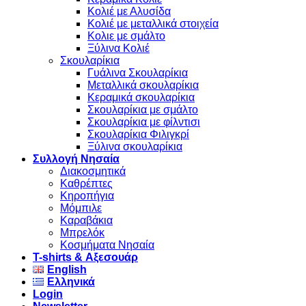
Κολιέ με Αλυσίδα
Κολιέ με μεταλλικά στοιχεία
Κολιε με σμάλτο
Ξύλινα Κολιέ
Σκουλαρίκια
Γυάλινα Σκουλαρίκια
Μεταλλικά σκουλαρίκια
Κεραμικά σκουλαρίκια
Σκουλαρίκια με σμάλτο
Σκουλαρίκια με φίλντισι
Σκουλαρίκια Φιλιγκρί
Ξύλινα σκουλαρίκια
Συλλογή Νησαία
Διακοσμητικά
Καθρέπτες
Κηροπήγια
Μόμπιλε
Καραβάκια
Μπρελόκ
Κοσμήματα Νησαία
Τ-shirts & Αξεσουάρ
English
Ελληνικά
Login