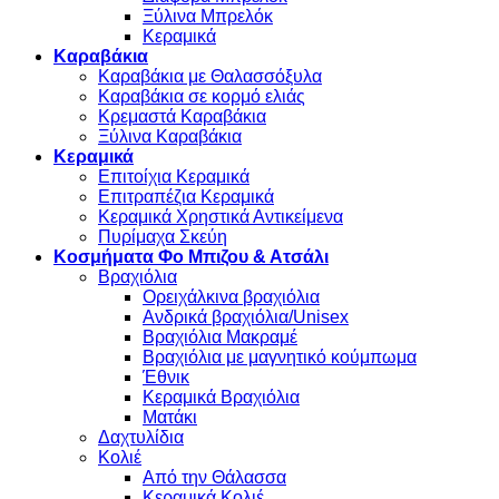
Ξύλινα Μπρελόκ
Κεραμικά
Καραβάκια
Καραβάκια με Θαλασσόξυλα
Καραβάκια σε κορμό ελιάς
Κρεμαστά Καραβάκια
Ξύλινα Καραβάκια
Κεραμικά
Επιτοίχια Κεραμικά
Επιτραπέζια Κεραμικά
Κεραμικά Χρηστικά Αντικείμενα
Πυρίμαχα Σκεύη
Κοσμήματα Φο Μπιζου & Ατσάλι
Βραχιόλια
Oρειχάλκινα βραχιόλια
Ανδρικά βραχιόλια/Unisex
Βραχιόλια Μακραμέ
Βραχιόλια με μαγνητικό κούμπωμα
Έθνικ
Κεραμικά Βραχιόλια
Ματάκι
Δαχτυλίδια
Κολιέ
Από την Θάλασσα
Κεραμικά Κολιέ