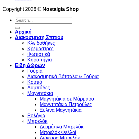
Copyright 2026 ©
Nostalgia Shop
Search
for:
Αρχική
Διακόσμηση Σπιτιού
Κλειδοθήκες
Κρεμάστρες
Φωτιστικά
Κηροπήγια
Είδη Δώρων
Γούρια
Διακοσμητικά Βότσαλα & Γούρια
Κουτιά
Λαμπάδες
Μαγνητάκια
Μαγνητάκια σε Μάρμαρο
Μαγντητάκια Πετρούλες
Ξύλινα Μαγνητάκια
Ρολόγια
Μπρελόκ
Δερμάτινα Μπρελόκ
Μπρελόκ Φελλοί
Διάφορα Μπρελόκ