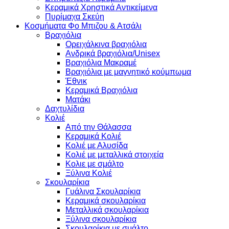
Κεραμικά Χρηστικά Αντικείμενα
Πυρίμαχα Σκεύη
Κοσμήματα Φο Μπιζου & Ατσάλι
Βραχιόλια
Oρειχάλκινα βραχιόλια
Ανδρικά βραχιόλια/Unisex
Βραχιόλια Μακραμέ
Βραχιόλια με μαγνητικό κούμπωμα
Έθνικ
Κεραμικά Βραχιόλια
Ματάκι
Δαχτυλίδια
Κολιέ
Από την Θάλασσα
Κεραμικά Κολιέ
Κολιέ με Αλυσίδα
Κολιέ με μεταλλικά στοιχεία
Κολιε με σμάλτο
Ξύλινα Κολιέ
Σκουλαρίκια
Γυάλινα Σκουλαρίκια
Κεραμικά σκουλαρίκια
Μεταλλικά σκουλαρίκια
Ξύλινα σκουλαρίκια
Σκουλαρίκια με σμάλτο