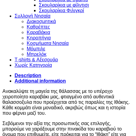
Σκουλαρίκια με φίλντισι
Σκουλαρίκια Φιλιγκρί
Συλλογή Νησαία
Διακοσμητικά
Καθρέπτες
Καραβάκια
Κηροπήγια
Κοσμήματα Νησαία
Μόμπιλε
Μπρελόκ
Τ-shirts & Αξεσουάρ
Χωρίς Κατηγορία
Description
Additional information
Ανακαλύψτε τη μαγεία της θάλασσας με το υπέροχο
χειροποίητο καραβάκι μας, φτιαγμένο από αυθεντικά
θαλασσοξυλα που προέρχεται από τις παραλίες της Ιθάκης.
Κάθε κομμάτι είναι μοναδικό, ακριβώς όπως και η ιστορία
που φέρνει μαζί του.
Σεβόμενοι την αξία της προσωπικής σας επιλογής,
μπορούμε να χαράξουμε στην πινακίδα του καραβιού το
όνομα που επιθυμείτε, είτε πρόκειται για το “Ιθάκη” είτε για