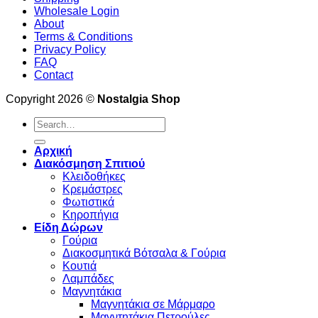
Wholesale Login
About
Terms & Conditions
Privacy Policy
FAQ
Contact
Copyright 2026 ©
Nostalgia Shop
Search
for:
Αρχική
Διακόσμηση Σπιτιού
Κλειδοθήκες
Κρεμάστρες
Φωτιστικά
Κηροπήγια
Είδη Δώρων
Γούρια
Διακοσμητικά Βότσαλα & Γούρια
Κουτιά
Λαμπάδες
Μαγνητάκια
Μαγνητάκια σε Μάρμαρο
Μαγντητάκια Πετρούλες