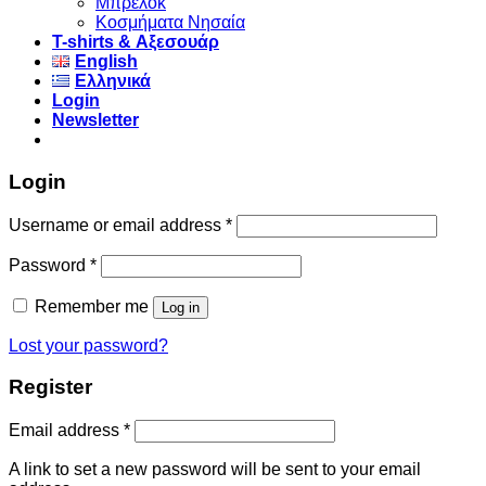
Μπρελόκ
Κοσμήματα Νησαία
Τ-shirts & Αξεσουάρ
English
Ελληνικά
Login
Newsletter
Login
Username or email address
*
Password
*
Remember me
Log in
Lost your password?
Register
Email address
*
A link to set a new password will be sent to your email