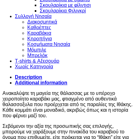
Σκουλαρίκια με φίλντισι
Σκουλαρίκια Φιλιγκρί
Συλλογή Νησαία
Διακοσμητικά
Καθρέπτες
Καραβάκια
Κηροπήγια
Κοσμήματα Νησαία
Μόμπιλε
Μπρελόκ
Τ-shirts & Αξεσουάρ
Χωρίς Κατηγορία
Description
Additional information
Ανακαλύψτε τη μαγεία της θάλασσας με το υπέροχο
χειροποίητο καραβάκι μας, φτιαγμένο από αυθεντικά
θαλασσοξυλα που προέρχεται από τις παραλίες της Ιθάκης.
Κάθε κομμάτι είναι μοναδικό, ακριβώς όπως και η ιστορία
που φέρνει μαζί του.
Σεβόμενοι την αξία της προσωπικής σας επιλογής,
μπορούμε να χαράξουμε στην πινακίδα του καραβιού το
όνομα που επιθυμείτε, είτε πρόκειται για το “Ιθάκη” είτε για