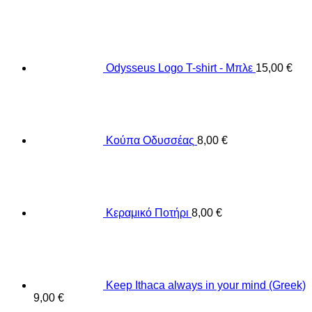
Odysseus Logo T-shirt - Μπλε
15,00
€
Κούπα Οδυσσέας
8,00
€
Κεραμικό Ποτήρι
8,00
€
Keep Ithaca always in your mind (Greek)
9,00
€