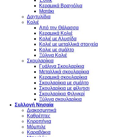
Έθνικ
Κεραμικά Βραχιόλια
Ματάκι
Δαχτυλίδια
Κολιέ
Από την Θάλασσα
Κεραμικά Κολιέ
Κολιέ με Αλυσίδα
Κολιέ με μεταλλικά στοιχεία
Κολιε με σμάλτο
Ξύλινα Κολιέ
Σκουλαρίκια
Γυάλινα Σκουλαρίκια
Μεταλλικά σκουλαρίκια
Κεραμικά σκουλαρίκια
Σκουλαρίκια με σμάλτο
Σκουλαρίκια με φίλντισι
Σκουλαρίκια Φιλιγκρί
Ξύλινα σκουλαρίκια
Συλλογή Νησαία
Διακοσμητικά
Καθρέπτες
Κηροπήγια
Μόμπιλε
Καραβάκια