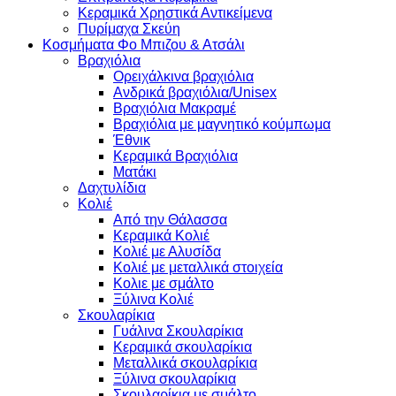
Κεραμικά Χρηστικά Αντικείμενα
Πυρίμαχα Σκεύη
Κοσμήματα Φο Μπιζου & Ατσάλι
Βραχιόλια
Oρειχάλκινα βραχιόλια
Ανδρικά βραχιόλια/Unisex
Βραχιόλια Μακραμέ
Βραχιόλια με μαγνητικό κούμπωμα
Έθνικ
Κεραμικά Βραχιόλια
Ματάκι
Δαχτυλίδια
Κολιέ
Από την Θάλασσα
Κεραμικά Κολιέ
Κολιέ με Αλυσίδα
Κολιέ με μεταλλικά στοιχεία
Κολιε με σμάλτο
Ξύλινα Κολιέ
Σκουλαρίκια
Γυάλινα Σκουλαρίκια
Κεραμικά σκουλαρίκια
Μεταλλικά σκουλαρίκια
Ξύλινα σκουλαρίκια
Σκουλαρίκια με σμάλτο