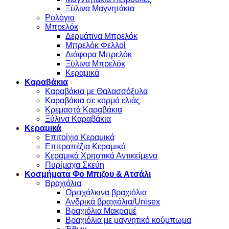
Ξύλινα Μαγνητάκια
Ρολόγια
Μπρελόκ
Δερμάτινα Μπρελόκ
Μπρελόκ Φελλοί
Διάφορα Μπρελόκ
Ξύλινα Μπρελόκ
Κεραμικά
Καραβάκια
Καραβάκια με Θαλασσόξυλα
Καραβάκια σε κορμό ελιάς
Κρεμαστά Καραβάκια
Ξύλινα Καραβάκια
Κεραμικά
Επιτοίχια Κεραμικά
Επιτραπέζια Κεραμικά
Κεραμικά Χρηστικά Αντικείμενα
Πυρίμαχα Σκεύη
Κοσμήματα Φο Μπιζου & Ατσάλι
Βραχιόλια
Oρειχάλκινα βραχιόλια
Ανδρικά βραχιόλια/Unisex
Βραχιόλια Μακραμέ
Βραχιόλια με μαγνητικό κούμπωμα