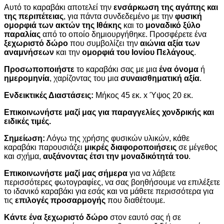
Αυτό το καραβάκι αποτελεί την
ενσάρκωση της αγάπης και
της περιπέτειας
, για πάντα συνδεδεμένο με την
φυσική
ομορφιά των ακτών της Ιθάκης
και το
μοναδικό ξύλο
παραλίας
από το οποίο δημιουργήθηκε. Προσφέρετε ένα
ξεχωριστό δώρο
που συμβολίζει την
αιώνια αξία των
αναμνήσεων
και την
ομορφιά του Ιονίου Πελάγους
.
Προσωποποιήστε
το καραβάκι σας με μια
ένα όνομα
ή
ημερομηνία
, χαρίζοντας του μια
συναισθηματική αξία
.
Ενδεικτικές Διαστάσεις:
Μήκος 45 εκ. x Ύψος 20 εκ.
Επικοινωνήστε μαζί μας για παραγγελίες χονδρικής και
ειδικές τιμές.
Σημείωση:
Λόγω της χρήσης φυσικών υλικών, κάθε
καραβάκι παρουσιάζει
μικρές διαφοροποιήσεις
σε μέγεθος
και σχήμα,
αυξάνοντας έτσι την μοναδικότητά του
.
Επικοινωνήστε μαζί μας σήμερα
για να λάβετε
περισσότερες φωτογραφίες, να σας βοηθήσουμε να επιλέξετε
το ιδανικό καραβάκι για εσάς και να μάθετε περισσότερα για
τις
επιλογές προσαρμογής
που διαθέτουμε.
Κάντε ένα ξεχωριστό δώρο
στον εαυτό σας ή σε