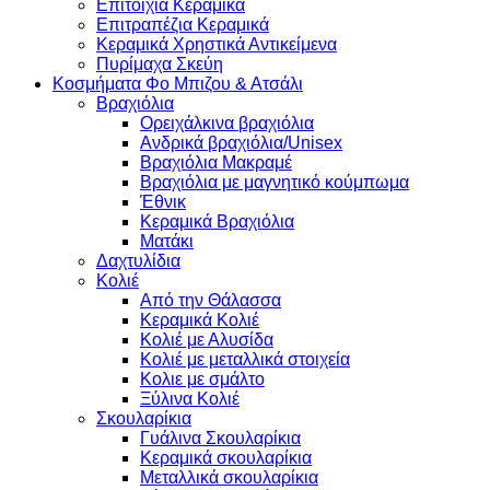
Επιτοίχια Κεραμικά
Επιτραπέζια Κεραμικά
Κεραμικά Χρηστικά Αντικείμενα
Πυρίμαχα Σκεύη
Κοσμήματα Φο Μπιζου & Ατσάλι
Βραχιόλια
Oρειχάλκινα βραχιόλια
Ανδρικά βραχιόλια/Unisex
Βραχιόλια Μακραμέ
Βραχιόλια με μαγνητικό κούμπωμα
Έθνικ
Κεραμικά Βραχιόλια
Ματάκι
Δαχτυλίδια
Κολιέ
Από την Θάλασσα
Κεραμικά Κολιέ
Κολιέ με Αλυσίδα
Κολιέ με μεταλλικά στοιχεία
Κολιε με σμάλτο
Ξύλινα Κολιέ
Σκουλαρίκια
Γυάλινα Σκουλαρίκια
Κεραμικά σκουλαρίκια
Μεταλλικά σκουλαρίκια