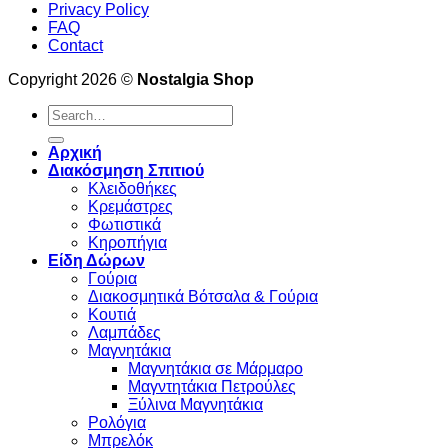
Privacy Policy
FAQ
Contact
Copyright 2026 ©
Nostalgia Shop
Search
for:
Αρχική
Διακόσμηση Σπιτιού
Κλειδοθήκες
Κρεμάστρες
Φωτιστικά
Κηροπήγια
Είδη Δώρων
Γούρια
Διακοσμητικά Βότσαλα & Γούρια
Κουτιά
Λαμπάδες
Μαγνητάκια
Μαγνητάκια σε Μάρμαρο
Μαγντητάκια Πετρούλες
Ξύλινα Μαγνητάκια
Ρολόγια
Μπρελόκ