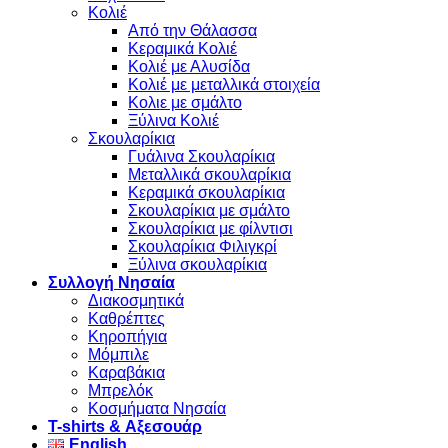
Κολιέ
Από την Θάλασσα
Κεραμικά Κολιέ
Κολιέ με Αλυσίδα
Κολιέ με μεταλλικά στοιχεία
Κολιε με σμάλτο
Ξύλινα Κολιέ
Σκουλαρίκια
Γυάλινα Σκουλαρίκια
Μεταλλικά σκουλαρίκια
Κεραμικά σκουλαρίκια
Σκουλαρίκια με σμάλτο
Σκουλαρίκια με φίλντισι
Σκουλαρίκια Φιλιγκρί
Ξύλινα σκουλαρίκια
Συλλογή Νησαία
Διακοσμητικά
Καθρέπτες
Κηροπήγια
Μόμπιλε
Καραβάκια
Μπρελόκ
Κοσμήματα Νησαία
Τ-shirts & Αξεσουάρ
English