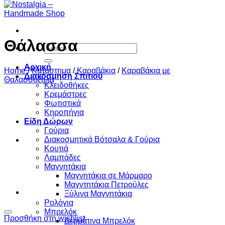
Θάλασσα
Search
for:
Αρχική
Home
/
Κατάστημα
/
Καραβάκια
/
Καραβάκια με
Διακόσμηση Σπιτιού
Θαλασσόξυλα
Κλειδοθήκες
Κρεμάστρες
Φωτιστικά
Κηροπήγια
Είδη Δώρων
Γούρια
Διακοσμητικά Βότσαλα & Γούρια
Κουτιά
Λαμπάδες
Μαγνητάκια
Μαγνητάκια σε Μάρμαρο
Μαγντητάκια Πετρούλες
Ξύλινα Μαγνητάκια
Ρολόγια
Μπρελόκ
Προσθήκη στη wishlist
Δερμάτινα Μπρελόκ