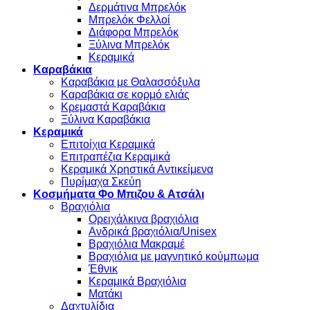
Δερμάτινα Μπρελόκ
Μπρελόκ Φελλοί
Διάφορα Μπρελόκ
Ξύλινα Μπρελόκ
Κεραμικά
Καραβάκια
Καραβάκια με Θαλασσόξυλα
Καραβάκια σε κορμό ελιάς
Κρεμαστά Καραβάκια
Ξύλινα Καραβάκια
Κεραμικά
Επιτοίχια Κεραμικά
Επιτραπέζια Κεραμικά
Κεραμικά Χρηστικά Αντικείμενα
Πυρίμαχα Σκεύη
Κοσμήματα Φο Μπιζου & Ατσάλι
Βραχιόλια
Oρειχάλκινα βραχιόλια
Ανδρικά βραχιόλια/Unisex
Βραχιόλια Μακραμέ
Βραχιόλια με μαγνητικό κούμπωμα
Έθνικ
Κεραμικά Βραχιόλια
Ματάκι
Δαχτυλίδια