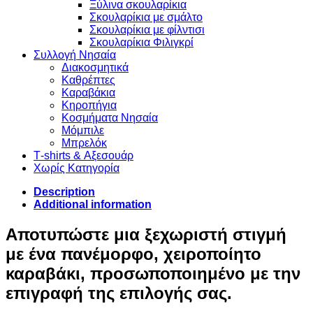
Ξύλινα σκουλαρίκια
Σκουλαρίκια με σμάλτο
Σκουλαρίκια με φίλντισι
Σκουλαρίκια Φιλιγκρί
Συλλογή Νησαία
Διακοσμητικά
Καθρέπτες
Καραβάκια
Κηροπήγια
Κοσμήματα Νησαία
Μόμπιλε
Μπρελόκ
Τ-shirts & Αξεσουάρ
Χωρίς Κατηγορία
Description
Additional information
Αποτυπώστε μια ξεχωριστή στιγμή
με ένα πανέμορφο, χειροποίητο
καραβάκι, προσωποποιημένο με την
επιγραφή της επιλογής σας.