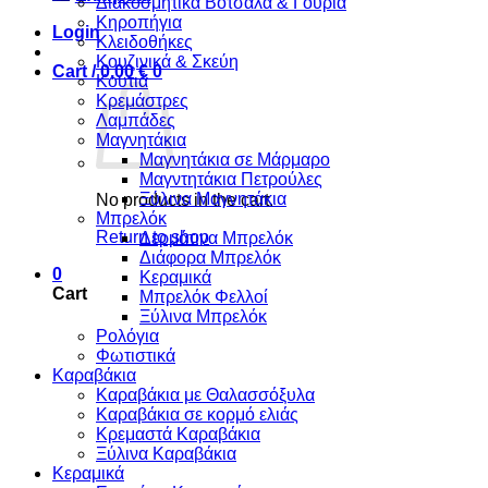
Διακοσμητικά Βότσαλα & Γούρια
Κηροπήγια
Login
Κλειδοθήκες
Κουζινικά & Σκεύη
Cart /
0,00
€
0
Κουτιά
Κρεμάστρες
Λαμπάδες
Μαγνητάκια
Μαγνητάκια σε Μάρμαρο
Μαγντητάκια Πετρούλες
Ξύλινα Μαγνητάκια
No products in the cart.
Μπρελόκ
Return to shop
Δερμάτινα Μπρελόκ
Διάφορα Μπρελόκ
0
Κεραμικά
Cart
Μπρελόκ Φελλοί
Ξύλινα Μπρελόκ
Ρολόγια
Φωτιστικά
Καραβάκια
Καραβάκια με Θαλασσόξυλα
Καραβάκια σε κορμό ελιάς
Κρεμαστά Καραβάκια
Ξύλινα Καραβάκια
Κεραμικά