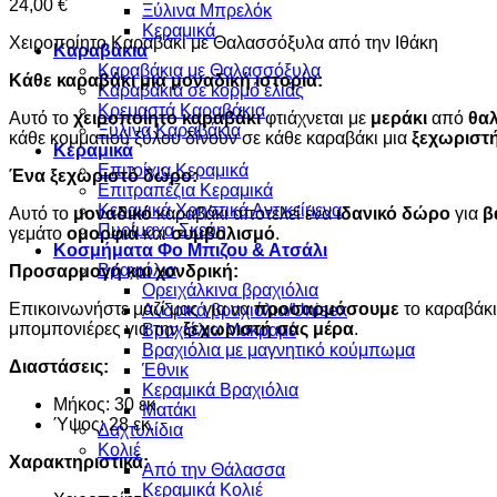
24,00
€
Ξύλινα Μπρελόκ
Κεραμικά
Χειροποίητο Καραβάκι με Θαλασσόξυλα από την Ιθάκη
Καραβάκια
Καραβάκια με Θαλασσόξυλα
Κάθε καραβάκι μια μοναδική ιστορία:
Καραβάκια σε κορμό ελιάς
Κρεμαστά Καραβάκια
Αυτό το
χειροποίητο καραβάκι
φτιάχνεται με
μεράκι
από
θα
Ξύλινα Καραβάκια
κάθε κομματιού ξύλου δίνουν σε κάθε καραβάκι μια
ξεχωριστ
Κεραμικά
Επιτοίχια Κεραμικά
Ένα ξεχωριστό δώρο:
Επιτραπέζια Κεραμικά
Κεραμικά Χρηστικά Αντικείμενα
Αυτό το
μοναδικό
καραβάκι αποτελεί ένα
ιδανικό δώρο
για
β
Πυρίμαχα Σκεύη
γεμάτο
ομορφιά
και
συμβολισμό
.
Κοσμήματα Φο Μπιζου & Ατσάλι
Βραχιόλια
Προσαρμογή και χονδρική:
Oρειχάλκινα βραχιόλια
Επικοινωνήστε μαζί μας για να
προσαρμόσουμε
το καραβάκι
Ανδρικά βραχιόλια/Unisex
μπομπονιέρες για την
ξεχωριστή σας μέρα
.
Βραχιόλια Μακραμέ
Βραχιόλια με μαγνητικό κούμπωμα
Διαστάσεις:
Έθνικ
Κεραμικά Βραχιόλια
Μήκος: 30 εκ.
Ματάκι
Ύψος: 28 εκ.
Δαχτυλίδια
Κολιέ
Χαρακτηριστικά:
Από την Θάλασσα
Κεραμικά Κολιέ