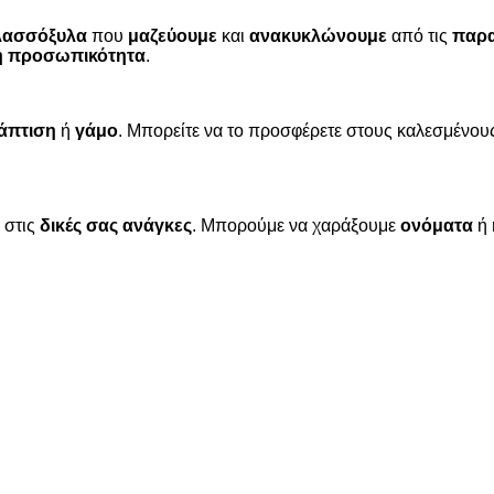
λασσόξυλα
που
μαζεύουμε
και
ανακυκλώνουμε
από τις
παρα
ή προσωπικότητα
.
άπτιση
ή
γάμο
. Μπορείτε να το προσφέρετε στους καλεσμένο
 στις
δικές σας ανάγκες
. Μπορούμε να χαράξουμε
ονόματα
ή