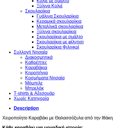
Κολιε με σμάλτο
Ξύλινα Κολιέ
Σκουλαρίκια
Γυάλινα Σκουλαρίκια
Κεραμικά σκουλαρίκια
Μεταλλικά σκουλαρίκια
Ξύλινα σκουλαρίκια
Σκουλαρίκια με σμάλτο
Σκουλαρίκια με φίλντισι
Σκουλαρίκια Φιλιγκρί
Συλλογή Νησαία
Διακοσμητικά
Καθρέπτες
Καραβάκια
Κηροπήγια
Κοσμήματα Νησαία
Μόμπιλε
Μπρελόκ
Τ-shirts & Αξεσουάρ
Χωρίς Κατηγορία
Description
Χειροποίητο Καραβάκι με Θαλασσόξυλα από την Ιθάκη
Κάθε καραβάκι μια μοναδική ιστορία: