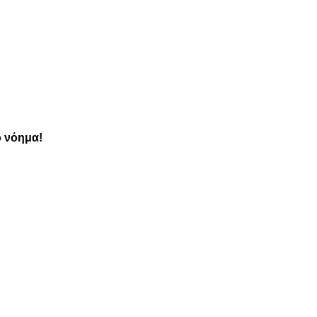
ο νόημα!