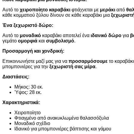
Αυτό το
χειροποίητο καραβάκι
φτιάχνεται με
μεράκι
από
θα
κάθε κομματιού ξύλου δίνουν σε κάθε καραβάκι μια
ξεχωριστ
Ένα ξεχωριστό δώρο:
Αυτό το
μοναδικό
καραβάκι αποτελεί ένα
ιδανικό δώρο
για
β
γεμάτο
ομορφιά
και
συμβολισμό
.
Προσαρμογή και χονδρική:
Επικοινωνήστε μαζί μας για να
προσαρμόσουμε
το καραβάκι
μπομπονιέρες για την
ξεχωριστή σας μέρα
.
Διαστάσεις:
Μήκος: 30 εκ.
Ύψος: 28 εκ.
Χαρακτηριστικά:
Χειροποίητο
Φτιαγμένο από ανακυκλωμένα θαλασσόξυλα
Μοναδικό σχέδιο
Ιδανικό για μπομπονιέρες βάπτισης και γάμου