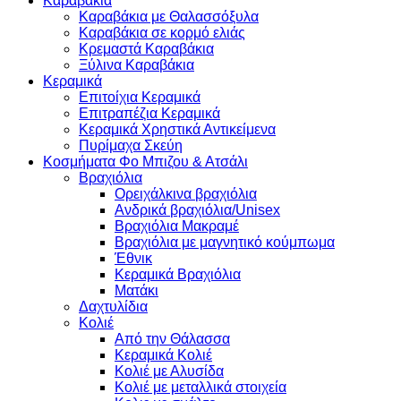
Καραβάκια
Καραβάκια με Θαλασσόξυλα
Καραβάκια σε κορμό ελιάς
Κρεμαστά Καραβάκια
Ξύλινα Καραβάκια
Κεραμικά
Επιτοίχια Κεραμικά
Επιτραπέζια Κεραμικά
Κεραμικά Χρηστικά Αντικείμενα
Πυρίμαχα Σκεύη
Κοσμήματα Φο Μπιζου & Ατσάλι
Βραχιόλια
Oρειχάλκινα βραχιόλια
Ανδρικά βραχιόλια/Unisex
Βραχιόλια Μακραμέ
Βραχιόλια με μαγνητικό κούμπωμα
Έθνικ
Κεραμικά Βραχιόλια
Ματάκι
Δαχτυλίδια
Κολιέ
Από την Θάλασσα
Κεραμικά Κολιέ
Κολιέ με Αλυσίδα
Κολιέ με μεταλλικά στοιχεία