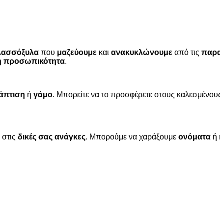
λασσόξυλα
που
μαζεύουμε
και
ανακυκλώνουμε
από τις
παρα
ή προσωπικότητα
.
άπτιση
ή
γάμο
. Μπορείτε να το προσφέρετε στους καλεσμένο
 στις
δικές σας ανάγκες
. Μπορούμε να χαράξουμε
ονόματα
ή