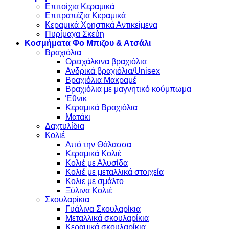
Επιτοίχια Κεραμικά
Επιτραπέζια Κεραμικά
Κεραμικά Χρηστικά Αντικείμενα
Πυρίμαχα Σκεύη
Κοσμήματα Φο Μπιζου & Ατσάλι
Βραχιόλια
Oρειχάλκινα βραχιόλια
Ανδρικά βραχιόλια/Unisex
Βραχιόλια Μακραμέ
Βραχιόλια με μαγνητικό κούμπωμα
Έθνικ
Κεραμικά Βραχιόλια
Ματάκι
Δαχτυλίδια
Κολιέ
Από την Θάλασσα
Κεραμικά Κολιέ
Κολιέ με Αλυσίδα
Κολιέ με μεταλλικά στοιχεία
Κολιε με σμάλτο
Ξύλινα Κολιέ
Σκουλαρίκια
Γυάλινα Σκουλαρίκια
Μεταλλικά σκουλαρίκια
Κεραμικά σκουλαρίκια