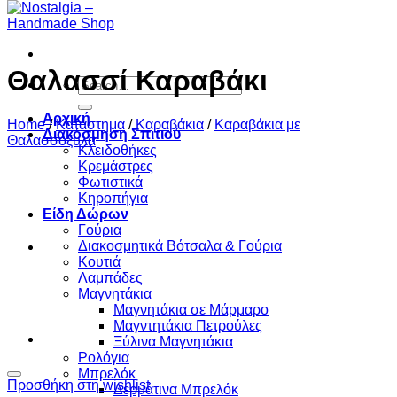
Θαλασσί Καραβάκι
Search
for:
Αρχική
Home
/
Κατάστημα
/
Καραβάκια
/
Καραβάκια με
Διακόσμηση Σπιτιού
Θαλασσόξυλα
Κλειδοθήκες
Κρεμάστρες
Φωτιστικά
Κηροπήγια
Είδη Δώρων
Γούρια
Διακοσμητικά Βότσαλα & Γούρια
Κουτιά
Λαμπάδες
Μαγνητάκια
Μαγνητάκια σε Μάρμαρο
Μαγντητάκια Πετρούλες
Ξύλινα Μαγνητάκια
Ρολόγια
Μπρελόκ
Προσθήκη στη wishlist
Δερμάτινα Μπρελόκ