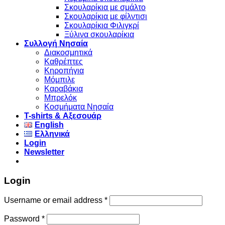
Σκουλαρίκια με σμάλτο
Σκουλαρίκια με φίλντισι
Σκουλαρίκια Φιλιγκρί
Ξύλινα σκουλαρίκια
Συλλογή Νησαία
Διακοσμητικά
Καθρέπτες
Κηροπήγια
Μόμπιλε
Καραβάκια
Μπρελόκ
Κοσμήματα Νησαία
Τ-shirts & Αξεσουάρ
English
Ελληνικά
Login
Newsletter
Login
Username or email address
*
Password
*