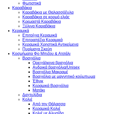
Φωτιστικά
Καραβάκια
Καραβάκια με Θαλασσόξυλα
Καραβάκια σε κορμό ελιάς
Κρεμαστά Καραβάκια
Ξύλινα Καραβάκια
Κεραμικά
Επιτοίχια Κεραμικά
Επιτραπέζια Κεραμικά
Κεραμικά Χρηστικά Αντικείμενα
Πυρίμαχα Σκεύη
Κοσμήματα Φο Μπιζου & Ατσάλι
Βραχιόλια
Oρειχάλκινα βραχιόλια
Ανδρικά βραχιόλια/Unisex
Βραχιόλια Μακραμέ
Βραχιόλια με μαγνητικό κούμπωμα
Έθνικ
Κεραμικά Βραχιόλια
Ματάκι
Δαχτυλίδια
Κολιέ
Από την Θάλασσα
Κεραμικά Κολιέ
Κολιέ με Αλυσίδα