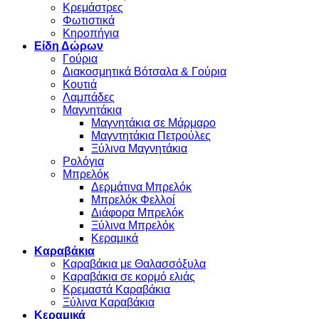
Κρεμάστρες
Φωτιστικά
Κηροπήγια
Είδη Δώρων
Γούρια
Διακοσμητικά Βότσαλα & Γούρια
Κουτιά
Λαμπάδες
Μαγνητάκια
Μαγνητάκια σε Μάρμαρο
Μαγντητάκια Πετρούλες
Ξύλινα Μαγνητάκια
Ρολόγια
Μπρελόκ
Δερμάτινα Μπρελόκ
Μπρελόκ Φελλοί
Διάφορα Μπρελόκ
Ξύλινα Μπρελόκ
Κεραμικά
Καραβάκια
Καραβάκια με Θαλασσόξυλα
Καραβάκια σε κορμό ελιάς
Κρεμαστά Καραβάκια
Ξύλινα Καραβάκια
Κεραμικά