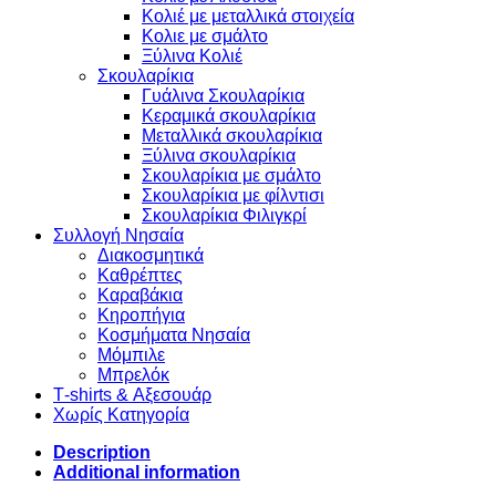
Κολιέ με μεταλλικά στοιχεία
Κολιε με σμάλτο
Ξύλινα Κολιέ
Σκουλαρίκια
Γυάλινα Σκουλαρίκια
Κεραμικά σκουλαρίκια
Μεταλλικά σκουλαρίκια
Ξύλινα σκουλαρίκια
Σκουλαρίκια με σμάλτο
Σκουλαρίκια με φίλντισι
Σκουλαρίκια Φιλιγκρί
Συλλογή Νησαία
Διακοσμητικά
Καθρέπτες
Καραβάκια
Κηροπήγια
Κοσμήματα Νησαία
Μόμπιλε
Μπρελόκ
Τ-shirts & Αξεσουάρ
Χωρίς Κατηγορία
Description
Additional information