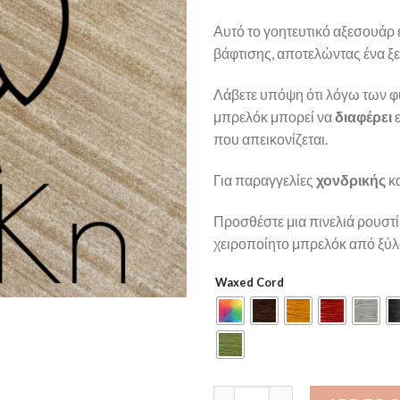
Αυτό το γοητευτικό αξεσουάρ ε
βάφτισης, αποτελώντας ένα 
Λάβετε υπόψη ότι λόγω των φ
μπρελόκ μπορεί να
διαφέρει
ε
που απεικονίζεται.
Για παραγγελίες
χονδρικής
κα
Προσθέστε μια πινελιά ρουστί
χειροποίητο μπρελόκ από ξύλο
Waxed Cord
Owl quantity