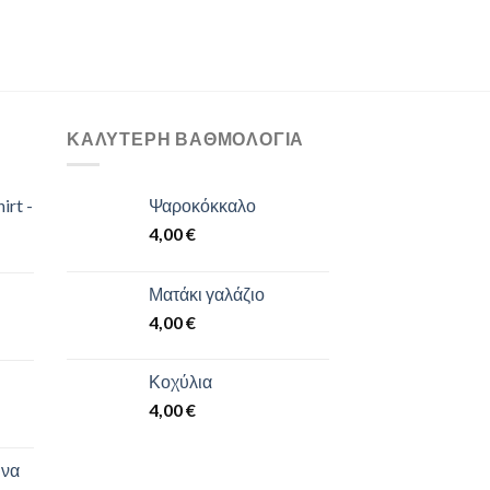
ΚΑΛΎΤΕΡΗ ΒΑΘΜΟΛΌΓΙΑ
irt -
Ψαροκόκκαλο
4,00
€
Ματάκι γαλάζιο
4,00
€
Κοχύλια
4,00
€
 να