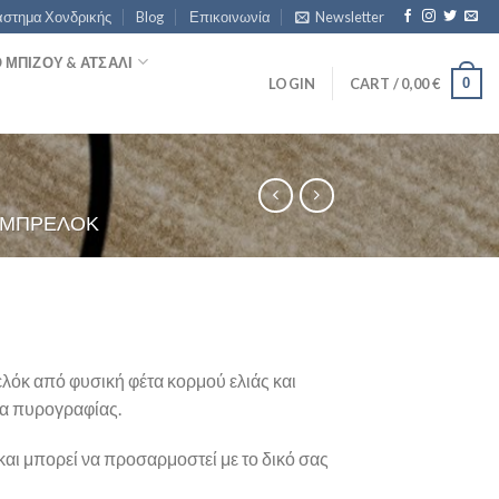
στημα Χονδρικής
Blog
Επικοινωνία
Newsletter
ΜΠΙΖΟΥ & ΑΤΣΆΛΙ
0
LOGIN
CART /
0,00
€
 ΜΠΡΕΛΌΚ
όκ από φυσική φέτα κορμού ελιάς και
ια πυρογραφίας.
και μπορεί να προσαρμοστεί με το δικό σας