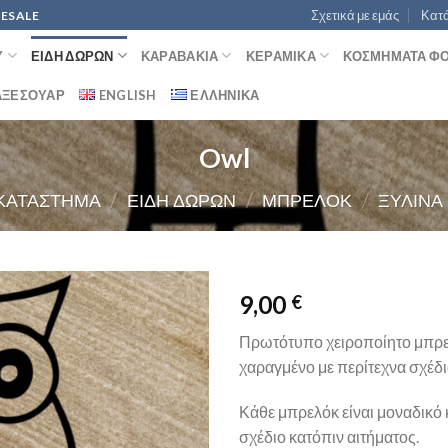
Σχετικά με εμάς
Κατά
LESALE
Ύ
ΕΊΔΗ ΔΏΡΩΝ
ΚΑΡΑΒΆΚΙΑ
ΚΕΡΑΜΙΚΆ
ΚΟΣΜΉΜΑΤΑ ΦΟ 
 ΑΞΕΣΟΥΆΡ
ENGLISH
ΕΛΛΗΝΙΚΆ
Owl
ΚΑΤΆΣΤΗΜΑ
/
ΕΊΔΗ ΔΏΡΩΝ
/
ΜΠΡΕΛΌΚ
/
ΞΎΛΙΝΑ
9,00
€
Προσθήκη
Πρωτότυπο χειροποίητο μπρελ
στη
χαραγμένο με περίτεχνα σχέδ
wishlist
Κάθε μπρελόκ είναι μοναδικό 
σχέδιο κατόπιν αιτήματος.