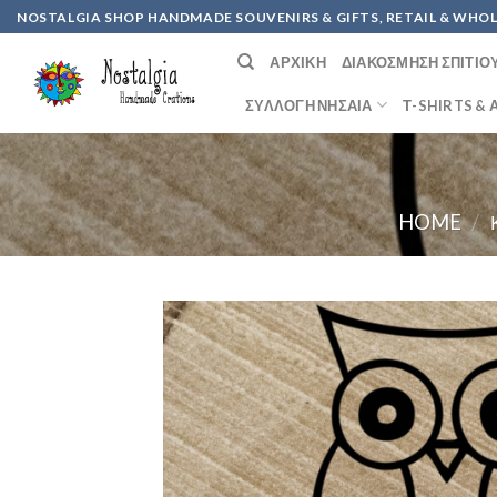
Skip
NOSTALGIA SHOP HANDMADE SOUVENIRS & GIFTS, RETAIL & WHO
to
ΑΡΧΙΚΉ
ΔΙΑΚΌΣΜΗΣΗ ΣΠΙΤΙΟ
content
ΣΥΛΛΟΓΉ ΝΗΣΑΊΑ
Τ-SHIRTS &
HOME
/