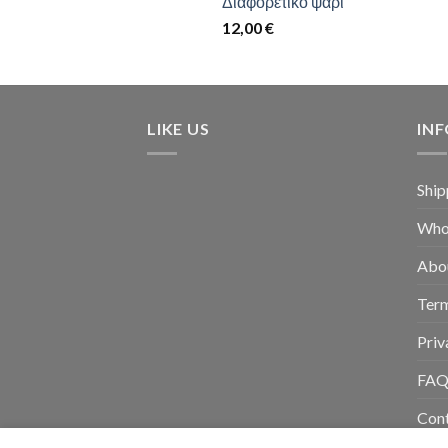
Διαφορετικό ψάρι
12,00
€
LIKE US
IN
Ship
Whol
Abo
Term
Priv
FA
Con