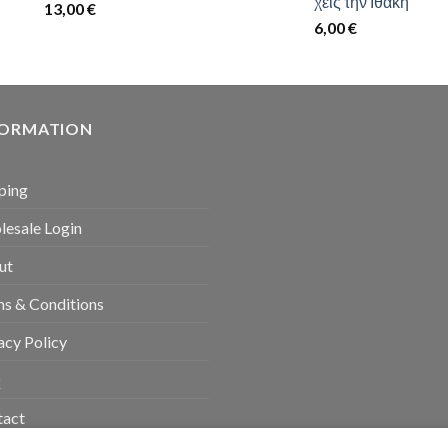
χεις την Ιθάκη
13,00
€
6,00
€
FORMATION
ping
esale Login
ut
s & Conditions
acy Policy
Q
tact