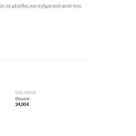
ς σε μέγεθος και σχήμα από αυτό που
ΕΊΔΗ ΔΏΡΩΝ
ήκη
Προσθήκη
Θόωσα
στη
24,00
€
st
wishlist