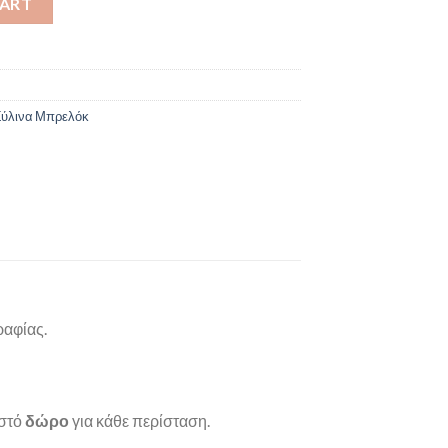
CART
ύλινα Μπρελόκ
ραφίας.
ιστό
δώρο
για κάθε περίσταση.