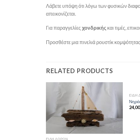
Λάβετε υπόψη ότι λόγω των φυσικών διαφ
απεικονίζεται.
Για παραγγελίες
χονδρικής
και τιμές, επικ
Προσθέστε μια πινελιά ρουστίκ κομψότητας 
RELATED PRODUCTS
ΕΊΔΗ
Προσθήκη
Προσθήκη
Νηρέ
στη
στη
24,0
wishlist
wishlist
ΕΊΔΗ ΔΏΡΩΝ