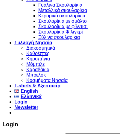
Γυάλινα Σκουλαρίκια
Μεταλλικά σκουλαρίκια
Κεραμικά σκουλαρίκια
Σκουλαρίκια με σμάλτο
Σκουλαρίκια με φίλντισι
Σκουλαρίκια Φιλιγκρί
Ξύλινα σκουλαρίκια
Συλλογή Νησαία
Διακοσμητικά
Καθρέπτες
Κηροπήγια
Μόμπιλε
Καραβάκια
Μπρελόκ
Κοσμήματα Νησαία
Τ-shirts & Αξεσουάρ
English
Ελληνικά
Login
Newsletter
Login