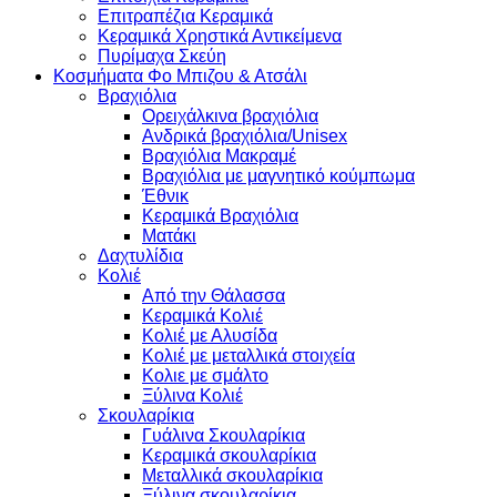
Επιτραπέζια Κεραμικά
Κεραμικά Χρηστικά Αντικείμενα
Πυρίμαχα Σκεύη
Κοσμήματα Φο Μπιζου & Ατσάλι
Βραχιόλια
Oρειχάλκινα βραχιόλια
Ανδρικά βραχιόλια/Unisex
Βραχιόλια Μακραμέ
Βραχιόλια με μαγνητικό κούμπωμα
Έθνικ
Κεραμικά Βραχιόλια
Ματάκι
Δαχτυλίδια
Κολιέ
Από την Θάλασσα
Κεραμικά Κολιέ
Κολιέ με Αλυσίδα
Κολιέ με μεταλλικά στοιχεία
Κολιε με σμάλτο
Ξύλινα Κολιέ
Σκουλαρίκια
Γυάλινα Σκουλαρίκια
Κεραμικά σκουλαρίκια
Μεταλλικά σκουλαρίκια
Ξύλινα σκουλαρίκια