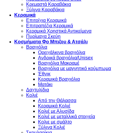
Κρεμαστά Καραβάκια
Ξύλινα Καραβάκια
Κεραμικά
Επιτοίχια Κεραμικά
Επιτραπέζια Κεραμικά
Κεραμικά Χρηστικά Αντικείμενα
Πυρίμαχα Σκεύη
Κοσμήματα Φο Μπιζου & Ατσάλι
Βραχιόλια
Oρειχάλκινα βραχιόλια
Ανδρικά βραχιόλια/Unisex
Βραχιόλια Μακραμέ
Βραχιόλια με μαγνητικό κούμπωμα
Έθνικ
Κεραμικά Βραχιόλια
Ματάκι
Δαχτυλίδια
Κολιέ
Από την Θάλασσα
Κεραμικά Κολιέ
Κολιέ με Αλυσίδα
Κολιέ με μεταλλικά στοιχεία
Κολιε με σμάλτο
Ξύλινα Κολιέ
Σκουλαρίκια