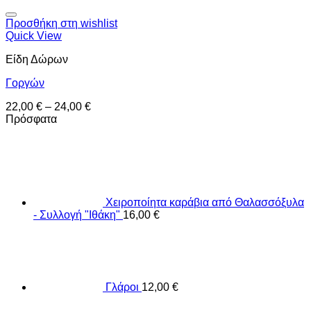
Προσθήκη στη wishlist
Quick View
Είδη Δώρων
Γοργών
22,00
€
–
24,00
€
Πρόσφατα
Χειροποίητα καράβια από Θαλασσόξυλα
- Συλλογή "Ιθάκη"
16,00
€
Γλάροι
12,00
€