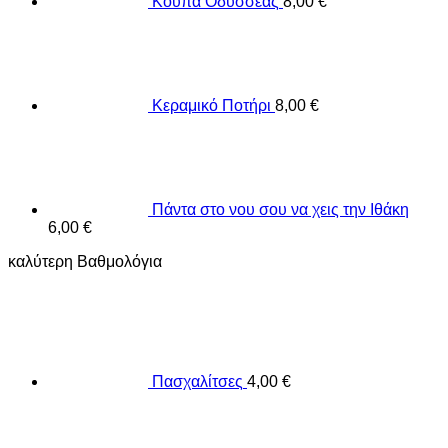
Κούπα Οδυσσέας
8,00
€
Κεραμικό Ποτήρι
8,00
€
Πάντα στο νου σου να χεις την Ιθάκη
6,00
€
καλύτερη Βαθμολόγια
Πασχαλίτσες
4,00
€