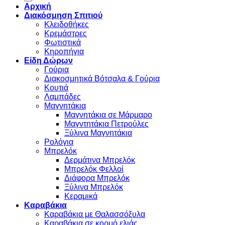
Αρχική
Διακόσμηση Σπιτιού
Κλειδοθήκες
Κρεμάστρες
Φωτιστικά
Κηροπήγια
Είδη Δώρων
Γούρια
Διακοσμητικά Βότσαλα & Γούρια
Κουτιά
Λαμπάδες
Μαγνητάκια
Μαγνητάκια σε Μάρμαρο
Μαγντητάκια Πετρούλες
Ξύλινα Μαγνητάκια
Ρολόγια
Μπρελόκ
Δερμάτινα Μπρελόκ
Μπρελόκ Φελλοί
Διάφορα Μπρελόκ
Ξύλινα Μπρελόκ
Κεραμικά
Καραβάκια
Καραβάκια με Θαλασσόξυλα
Καραβάκια σε κορμό ελιάς