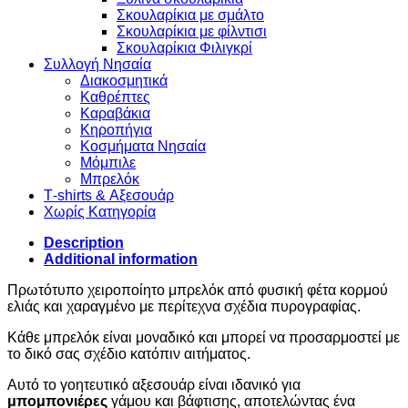
Σκουλαρίκια με σμάλτο
Σκουλαρίκια με φίλντισι
Σκουλαρίκια Φιλιγκρί
Συλλογή Νησαία
Διακοσμητικά
Καθρέπτες
Καραβάκια
Κηροπήγια
Κοσμήματα Νησαία
Μόμπιλε
Μπρελόκ
Τ-shirts & Αξεσουάρ
Χωρίς Κατηγορία
Description
Additional information
Πρωτότυπο χειροποίητο μπρελόκ από φυσική φέτα κορμού
ελιάς και χαραγμένο με περίτεχνα σχέδια πυρογραφίας.
Κάθε μπρελόκ είναι μοναδικό και μπορεί να προσαρμοστεί με
το δικό σας σχέδιο κατόπιν αιτήματος.
Αυτό το γοητευτικό αξεσουάρ είναι ιδανικό για
μπομπονιέρες
γάμου και βάφτισης, αποτελώντας ένα