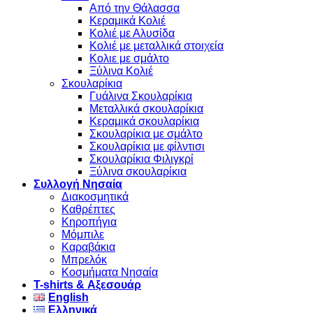
Από την Θάλασσα
Κεραμικά Κολιέ
Κολιέ με Αλυσίδα
Κολιέ με μεταλλικά στοιχεία
Κολιε με σμάλτο
Ξύλινα Κολιέ
Σκουλαρίκια
Γυάλινα Σκουλαρίκια
Μεταλλικά σκουλαρίκια
Κεραμικά σκουλαρίκια
Σκουλαρίκια με σμάλτο
Σκουλαρίκια με φίλντισι
Σκουλαρίκια Φιλιγκρί
Ξύλινα σκουλαρίκια
Συλλογή Νησαία
Διακοσμητικά
Καθρέπτες
Κηροπήγια
Μόμπιλε
Καραβάκια
Μπρελόκ
Κοσμήματα Νησαία
Τ-shirts & Αξεσουάρ
English
Ελληνικά