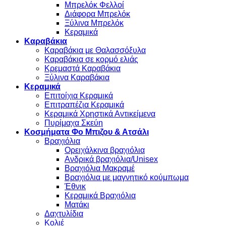
Μπρελόκ Φελλοί
Διάφορα Μπρελόκ
Ξύλινα Μπρελόκ
Κεραμικά
Καραβάκια
Καραβάκια με Θαλασσόξυλα
Καραβάκια σε κορμό ελιάς
Κρεμαστά Καραβάκια
Ξύλινα Καραβάκια
Κεραμικά
Επιτοίχια Κεραμικά
Επιτραπέζια Κεραμικά
Κεραμικά Χρηστικά Αντικείμενα
Πυρίμαχα Σκεύη
Κοσμήματα Φο Μπιζου & Ατσάλι
Βραχιόλια
Oρειχάλκινα βραχιόλια
Ανδρικά βραχιόλια/Unisex
Βραχιόλια Μακραμέ
Βραχιόλια με μαγνητικό κούμπωμα
Έθνικ
Κεραμικά Βραχιόλια
Ματάκι
Δαχτυλίδια
Κολιέ