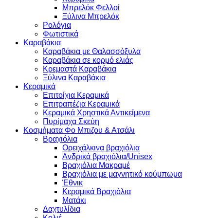
Μπρελόκ Φελλοί
Ξύλινα Μπρελόκ
Ρολόγια
Φωτιστικά
Καραβάκια
Καραβάκια με Θαλασσόξυλα
Καραβάκια σε κορμό ελιάς
Κρεμαστά Καραβάκια
Ξύλινα Καραβάκια
Κεραμικά
Επιτοίχια Κεραμικά
Επιτραπέζια Κεραμικά
Κεραμικά Χρηστικά Αντικείμενα
Πυρίμαχα Σκεύη
Κοσμήματα Φο Μπιζου & Ατσάλι
Βραχιόλια
Oρειχάλκινα βραχιόλια
Ανδρικά βραχιόλια/Unisex
Βραχιόλια Μακραμέ
Βραχιόλια με μαγνητικό κούμπωμα
Έθνικ
Κεραμικά Βραχιόλια
Ματάκι
Δαχτυλίδια
Κολιέ