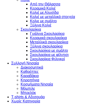
Από την Θάλασσα
Κεραμικά Κολιέ
Κολιέ με Αλυσίδα
Κολιέ με μεταλλικά στοιχεία
Κολιε με σμάλτο
Ξύλινα Κολιέ
Σκουλαρίκια
Γυάλινα Σκουλαρίκια
Κεραμικά σκουλαρίκια
Μεταλλικά σκουλαρίκια
Ξύλινα σκουλαρίκια
Σκουλαρίκια με σμάλτο
Σκουλαρίκια με φίλντισι
Σκουλαρίκια Φιλιγκρί
Συλλογή Νησαία
Διακοσμητικά
Καθρέπτες
Καραβάκια
Κηροπήγια
Κοσμήματα Νησαία
Μόμπιλε
Μπρελόκ
Τ-shirts & Αξεσουάρ
Χωρίς Κατηγορία