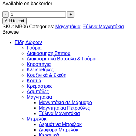
Available on backorder
Πασχαλίτσες
quantity
Add to cart
SKU:
MB06
Categories:
Μαγνητάκια
,
Ξύλινα Μαγνητάκια
Browse
Είδη Δώρων
Γούρια
Διακόσμηση Σπιτιού
Διακοσμητικά Βότσαλα & Γούρια
Κηροπήγια
Κλειδοθήκες
Κουζινικά & Σκεύη
Κουτιά
Κρεμάστρες
Λαμπάδες
Μαγνητάκια
Μαγνητάκια σε Μάρμαρο
Μαγντητάκια Πετρούλες
Ξύλινα Μαγνητάκια
Μπρελόκ
Δερμάτινα Μπρελόκ
Διάφορα Μπρελόκ
Κεραμικά