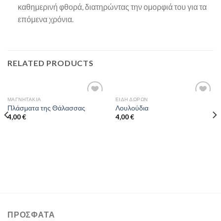
καθημερινή φθορά, διατηρώντας την ομορφιά του για τα
επόμενα χρόνια.
RELATED PRODUCTS
ΜΑΓΝΗΤΆΚΙΑ
ΕΊΔΗ ΔΏΡΩΝ
Προσθήκη
Προσθήκη
Πλάσματα της Θάλασσας
Λουλούδια
στη
στη
4,00
€
4,00
€
wishlist
wishlist
ΠΡΌΣΦΑΤΑ