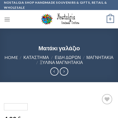
Skip
NOSTALGIA SHOP HANDMADE SOUVENIRS & GIFTS, RETAIL &
WHOLESALE
to
content
0
Ματάκι γαλάζιο
HOME
/
ΚΑΤΆΣΤΗΜΑ
/
ΕΊΔΗ ΔΏΡΩΝ
/
ΜΑΓΝΗΤΆΚΙΑ
/
ΞΎΛΙΝΑ ΜΑΓΝΗΤΆΚΙΑ
Προσθήκη
στη