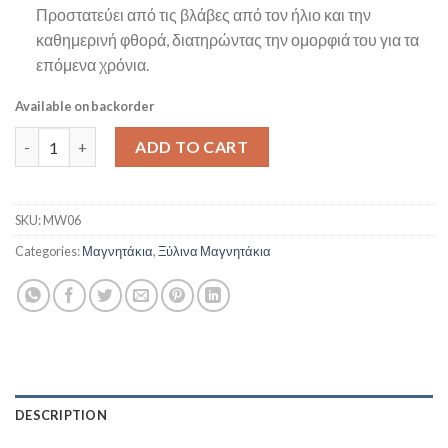
Προστατεύει από τις βλάβες από τον ήλιο και την
καθημερινή φθορά, διατηρώντας την ομορφιά του για τα
επόμενα χρόνια.
Available on backorder
Ματάκι γαλάζιο quantity
ADD TO CART
SKU:
MW06
Categories:
Μαγνητάκια
,
Ξύλινα Μαγνητάκια
DESCRIPTION