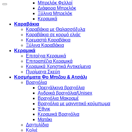
Μπρελόκ Φελλοί
Προσθήκη στη wishlist
Διάφορα Μπρελόκ
Ξύλινα Μπρελόκ
Κεραμικά
Καραβάκια
Καραβάκια με Θαλασσόξυλα
Καραβάκια σε κορμό ελιάς
Κρεμαστά Καραβάκια
Ξύλινα Καραβάκια
Κεραμικά
Επιτοίχια Κεραμικά
Επιτραπέζια Κεραμικά
Κεραμικά Χρηστικά Αντικείμενα
Πυρίμαχα Σκεύη
Κοσμήματα Φο Μπιζου & Ατσάλι
Βραχιόλια
Oρειχάλκινα βραχιόλια
Ανδρικά βραχιόλια/Unisex
Βραχιόλια Μακραμέ
Βραχιόλια με μαγνητικό κούμπωμα
Έθνικ
Κεραμικά Βραχιόλια
Ματάκι
Δαχτυλίδια
Κολιέ