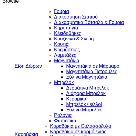
Browse
Γούρια
Διακόσμηση Σπιτιού
Διακοσμητικά Βότσαλα & Γούρια
Κηροπήγια
Κλειδοθήκες
Κουζινικά & Σκεύη
Κουτιά
Κρεμάστρες
Λαμπάδες
Μαγνητάκια
Είδη Δώρων
Μαγνητάκια σε Μάρμαρο
Μαγντητάκια Πετρούλες
Ξύλινα Μαγνητάκια
Μπρελόκ
Δερμάτινα Μπρελόκ
Διάφορα Μπρελόκ
Κεραμικά
Μπρελόκ Φελλοί
Ξύλινα Μπρελόκ
Ρολόγια
Φωτιστικά
Καραβάκια με Θαλασσόξυλα
Καραβάκια σε κορμό ελιάς
Καραβάκια