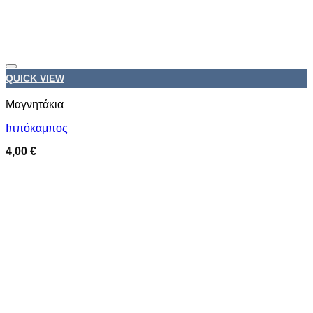
Προσθήκη στη wishlist
QUICK VIEW
Μαγνητάκια
Ιππόκαμπος
4,00
€