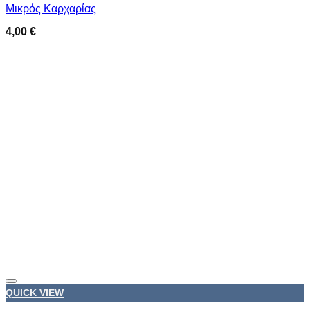
Μικρός Καρχαρίας
4,00
€
Προσθήκη στη wishlist
QUICK VIEW