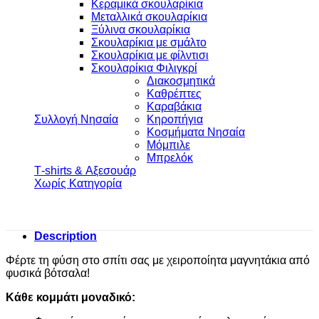
Κεραμικά σκουλαρίκια
Μεταλλικά σκουλαρίκια
Ξύλινα σκουλαρίκια
Σκουλαρίκια με σμάλτο
Σκουλαρίκια με φίλντισι
Σκουλαρίκια Φιλιγκρί
Διακοσμητικά
Καθρέπτες
Καραβάκια
Συλλογή Νησαία
Κηροπήγια
Κοσμήματα Νησαία
Μόμπιλε
Μπρελόκ
Τ-shirts & Αξεσουάρ
Χωρίς Κατηγορία
Description
Φέρτε τη φύση στο σπίτι σας με χειροποίητα μαγνητάκια από
φυσικά βότσαλα!
Κάθε κομμάτι μοναδικό: