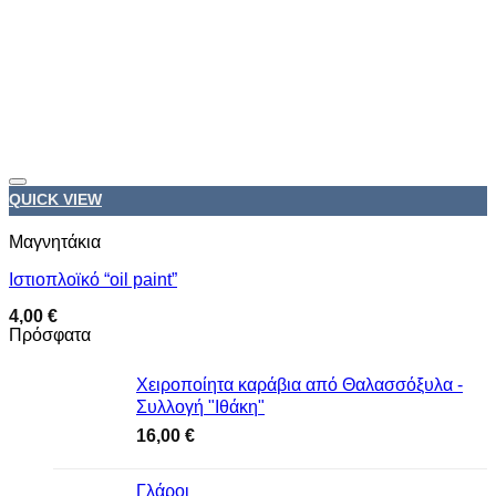
Προσθήκη στη wishlist
QUICK VIEW
Μαγνητάκια
Ιστιοπλοϊκό “oil paint”
4,00
€
Πρόσφατα
Χειροποίητα καράβια από Θαλασσόξυλα -
Συλλογή "Ιθάκη"
16,00
€
Γλάροι