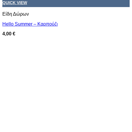
Προσθήκη στη wishlist
QUICK VIEW
Είδη Δώρων
Hello Summer – Καρπούζι
4,00
€