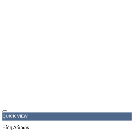
Προσθήκη στη wishlist
QUICK VIEW
Είδη Δώρων