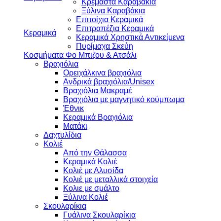
Κρεμαστά Καραβάκια
Ξύλινα Καραβάκια
Επιτοίχια Κεραμικά
Επιτραπέζια Κεραμικά
Κεραμικά
Κεραμικά Χρηστικά Αντικείμενα
Πυρίμαχα Σκεύη
Κοσμήματα Φο Μπιζου & Ατσάλι
Βραχιόλια
Oρειχάλκινα βραχιόλια
Ανδρικά βραχιόλια/Unisex
Βραχιόλια Μακραμέ
Βραχιόλια με μαγνητικό κούμπωμα
Έθνικ
Κεραμικά Βραχιόλια
Ματάκι
Δαχτυλίδια
Κολιέ
Από την Θάλασσα
Κεραμικά Κολιέ
Κολιέ με Αλυσίδα
Κολιέ με μεταλλικά στοιχεία
Κολιε με σμάλτο
Ξύλινα Κολιέ
Σκουλαρίκια
Γυάλινα Σκουλαρίκια