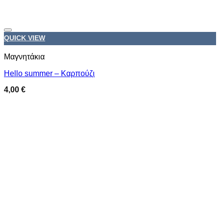
Προσθήκη στη wishlist
QUICK VIEW
Μαγνητάκια
Hello summer – Καρπούζι
4,00
€