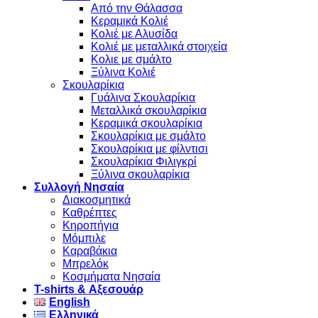
Από την Θάλασσα
Κεραμικά Κολιέ
Κολιέ με Αλυσίδα
Κολιέ με μεταλλικά στοιχεία
Κολιε με σμάλτο
Ξύλινα Κολιέ
Σκουλαρίκια
Γυάλινα Σκουλαρίκια
Μεταλλικά σκουλαρίκια
Κεραμικά σκουλαρίκια
Σκουλαρίκια με σμάλτο
Σκουλαρίκια με φίλντισι
Σκουλαρίκια Φιλιγκρί
Ξύλινα σκουλαρίκια
Συλλογή Νησαία
Διακοσμητικά
Καθρέπτες
Κηροπήγια
Μόμπιλε
Καραβάκια
Μπρελόκ
Κοσμήματα Νησαία
Τ-shirts & Αξεσουάρ
English
Ελληνικά