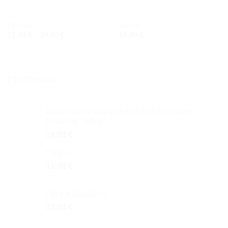
ΕΊΔΗ ΔΏΡΩΝ
ΕΊΔΗ ΔΏΡΩΝ
Γοργών
Ακταία
22,00
€
–
24,00
€
24,00
€
ΠΡΌΣΦΑΤΑ
Χειροποίητα καράβια από Θαλασσόξυλα -
Συλλογή "Ιθάκη"
16,00
€
Γλάροι
12,00
€
Γάτα & Σαρδέλες
12,00
€