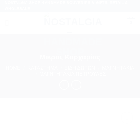
NOSTALGIA SHOP HANDMADE SOUVENIRS & GIFTS, RETAIL &
Skip
WHOLESALE
to
content
0
Μικρός Καρχαρίας
HOME
/
ΚΑΤΆΣΤΗΜΑ
/
ΕΊΔΗ ΔΏΡΩΝ
/
ΜΑΓΝΗΤΆΚΙΑ
/
ΜΑΓΝΤΗΤΆΚΙΑ ΠΕΤΡΟΎΛΕΣ
Προσθήκη
στη