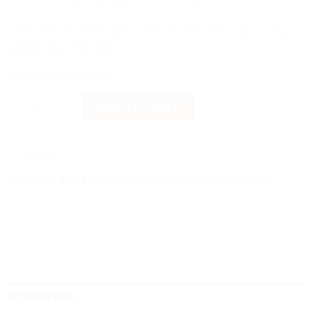
Αγοράστε τώρα και φέρτε μια νότα από την ομορφιά της
φύσης στο σπίτι σας!
Available on backorder
Μικρός Καρχαρίας quantity
ADD TO CART
SKU:
MR12
Categories:
Είδη Δώρων
,
Μαγνητάκια
,
Μαγντητάκια Πετρούλες
DESCRIPTION