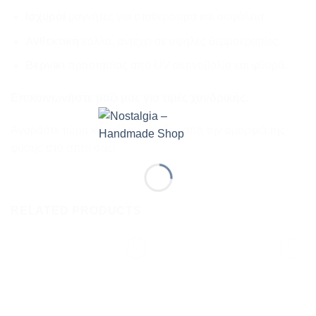
Ισχυροί
μαγνήτες για σταθερότητα και ασφάλεια.
Ανθεκτική
κόλλα, αντέχει σε υψηλές θερμοκρασίες.
Βερνίκι
προστασίας από UV ακτινοβολία και φθορά.
Επικοινωνήστε μαζί μας για τιμές χονδρικής.
Αγοράστε τώρα και φέρτε μια νότα από την ομορφιά της
φύσης στο σπίτι σας!
RELATED PRODUCTS
Προσθήκη
Προσθήκη
στη
στη
wishlist
wishlist