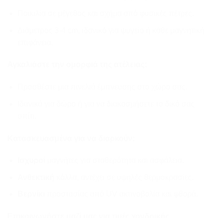
Ποικιλία σε μέγεθος και σχήμα από φυσικές πέτρες.
Διάμετρος 3-4 cm, ιδανικό για ψυγείο ή κάθε μαγνητική
επιφάνεια.
Αγκαλιάστε την ομορφιά της ατέλειας:
Προσθέστε μια πινελιά έμπνευσης στο χώρο σας.
Ιδανικά για δώρο ή για να διακοσμήσετε το δικό σας
σπίτι.
Κατασκευασμένα για να διαρκούν:
Ισχυροί
μαγνήτες για σταθερότητα και ασφάλεια.
Ανθεκτική
κόλλα, αντέχει σε υψηλές θερμοκρασίες.
Βερνίκι
προστασίας από UV ακτινοβολία και φθορά.
Επικοινωνήστε μαζί μας για τιμές χονδρικής.