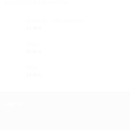
ΚΑΛΎΤΕΡΗ ΒΑΘΜΟΛΌΓΙΑ
Οδυσσέας - Ιθάκη καραβάκι
12,00
€
Ρόδος
25,00
€
Νάξος
24,00
€
LIKE US