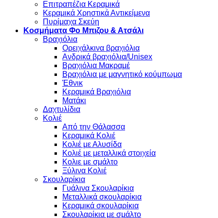
Επιτραπέζια Κεραμικά
Κεραμικά Χρηστικά Αντικείμενα
Πυρίμαχα Σκεύη
Κοσμήματα Φο Μπιζου & Ατσάλι
Βραχιόλια
Oρειχάλκινα βραχιόλια
Ανδρικά βραχιόλια/Unisex
Βραχιόλια Μακραμέ
Βραχιόλια με μαγνητικό κούμπωμα
Έθνικ
Κεραμικά Βραχιόλια
Ματάκι
Δαχτυλίδια
Κολιέ
Από την Θάλασσα
Κεραμικά Κολιέ
Κολιέ με Αλυσίδα
Κολιέ με μεταλλικά στοιχεία
Κολιε με σμάλτο
Ξύλινα Κολιέ
Σκουλαρίκια
Γυάλινα Σκουλαρίκια
Μεταλλικά σκουλαρίκια
Κεραμικά σκουλαρίκια
Σκουλαρίκια με σμάλτο