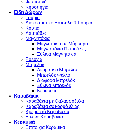
Φωτιστικά
Κηροπήγια
Είδη Δώρων
Γούρια
Διακοσμητικά Βότσαλα & Γούρια
Κουτιά
Λαμπάδες
Μαγνητάκια
Μαγνητάκια σε Μάρμαρο
Μαγντητάκια Πετρούλες
Ξύλινα Μαγνητάκια
Ρολόγια
Μπρελόκ
Δερμάτινα Μπρελόκ
Μπρελόκ Φελλοί
Διάφορα Μπρελόκ
Ξύλινα Μπρελόκ
Κεραμικά
Καραβάκια
Καραβάκια με Θαλασσόξυλα
Καραβάκια σε κορμό ελιάς
Κρεμαστά Καραβάκια
Ξύλινα Καραβάκια
Κεραμικά
Επιτοίχια Κεραμικά