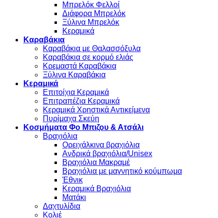
Μπρελόκ Φελλοί
Διάφορα Μπρελόκ
Ξύλινα Μπρελόκ
Κεραμικά
Καραβάκια
Καραβάκια με Θαλασσόξυλα
Καραβάκια σε κορμό ελιάς
Κρεμαστά Καραβάκια
Ξύλινα Καραβάκια
Κεραμικά
Επιτοίχια Κεραμικά
Επιτραπέζια Κεραμικά
Κεραμικά Χρηστικά Αντικείμενα
Πυρίμαχα Σκεύη
Κοσμήματα Φο Μπιζου & Ατσάλι
Βραχιόλια
Oρειχάλκινα βραχιόλια
Ανδρικά βραχιόλια/Unisex
Βραχιόλια Μακραμέ
Βραχιόλια με μαγνητικό κούμπωμα
Έθνικ
Κεραμικά Βραχιόλια
Ματάκι
Δαχτυλίδια
Κολιέ