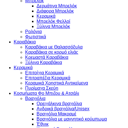
Μπρελόκ
Δερμάτινα Μπρελόκ
Διάφορα Μπρελόκ
Κεραμικά
Μπρελόκ Φελλοί
Ξύλινα Μπρελόκ
Ρολόγια
Φωτιστικά
Καραβάκια
Καραβάκια με Θαλασσόξυλα
Καραβάκια σε κορμό ελιάς
Κρεμαστά Καραβάκια
Ξύλινα Καραβάκια
Κεραμικά
Επιτοίχια Κεραμικά
Επιτραπέζια Κεραμικά
Κεραμικά Χρηστικά Αντικείμενα
Πυρίμαχα Σκεύη
Κοσμήματα Φο Μπιζου & Ατσάλι
Βραχιόλια
Oρειχάλκινα βραχιόλια
Ανδρικά βραχιόλια/Unisex
Βραχιόλια Μακραμέ
Βραχιόλια με μαγνητικό κούμπωμα
Έθνικ