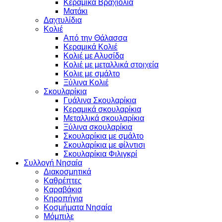
Κεραμικά Βραχιόλια
Ματάκι
Δαχτυλίδια
Κολιέ
Από την Θάλασσα
Κεραμικά Κολιέ
Κολιέ με Αλυσίδα
Κολιέ με μεταλλικά στοιχεία
Κολιε με σμάλτο
Ξύλινα Κολιέ
Σκουλαρίκια
Γυάλινα Σκουλαρίκια
Κεραμικά σκουλαρίκια
Μεταλλικά σκουλαρίκια
Ξύλινα σκουλαρίκια
Σκουλαρίκια με σμάλτο
Σκουλαρίκια με φίλντισι
Σκουλαρίκια Φιλιγκρί
Συλλογή Νησαία
Διακοσμητικά
Καθρέπτες
Καραβάκια
Κηροπήγια
Κοσμήματα Νησαία
Μόμπιλε