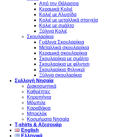
Από την Θάλασσα
Κεραμικά Κολιέ
Κολιέ με Αλυσίδα
Κολιέ με μεταλλικά στοιχεία
Κολιε με σμάλτο
Ξύλινα Κολιέ
Σκουλαρίκια
Γυάλινα Σκουλαρίκια
Μεταλλικά σκουλαρίκια
Κεραμικά σκουλαρίκια
Σκουλαρίκια με σμάλτο
Σκουλαρίκια με φίλντισι
Σκουλαρίκια Φιλιγκρί
Ξύλινα σκουλαρίκια
Συλλογή Νησαία
Διακοσμητικά
Καθρέπτες
Κηροπήγια
Μόμπιλε
Καραβάκια
Μπρελόκ
Κοσμήματα Νησαία
Τ-shirts & Αξεσουάρ
English
Ελληνικά