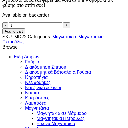
Αγοράστε τώρα και φέρτε μια νότα από την ομορφιά της
φύσης στο σπίτι σας!
Available on backorder
Σιλουέτα
γάτας
Add to cart
quantity
SKU:
MD22
Categories:
Μαγνητάκια
,
Μαγντητάκια
Πετρούλες
Browse
Είδη Δώρων
Γούρια
Διακόσμηση Σπιτιού
Διακοσμητικά Βότσαλα & Γούρια
Κηροπήγια
Κλειδοθήκες
Κουζινικά & Σκεύη
Κουτιά
Κρεμάστρες
Λαμπάδες
Μαγνητάκια
Μαγνητάκια σε Μάρμαρο
Μαγντητάκια Πετρούλες
Ξύλινα Μαγνητάκια