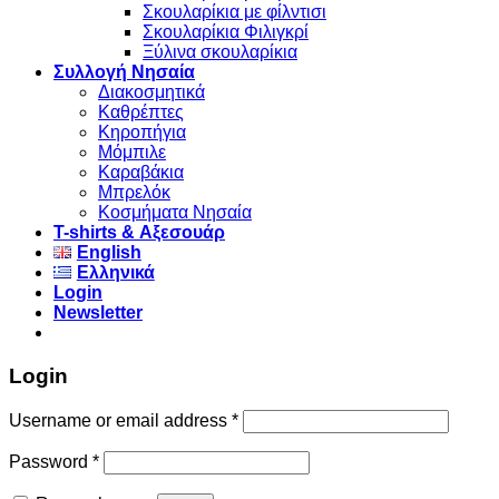
Σκουλαρίκια με φίλντισι
Σκουλαρίκια Φιλιγκρί
Ξύλινα σκουλαρίκια
Συλλογή Νησαία
Διακοσμητικά
Καθρέπτες
Κηροπήγια
Μόμπιλε
Καραβάκια
Μπρελόκ
Κοσμήματα Νησαία
Τ-shirts & Αξεσουάρ
English
Ελληνικά
Login
Newsletter
Login
Username or email address
*
Password
*