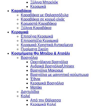
Ξύλινα Μπρελόκ
Κεραμικά
Καραβάκια
Καραβάκια με Θαλασσόξυλα
Καραβάκια σε κορμό ελιάς
Κρεμαστά Καραβάκια
Ξύλινα Καραβάκια
Κεραμικά
Επιτοίχια Κεραμικά
Επιτραπέζια Κεραμικά
Κεραμικά Χρηστικά Αντικείμενα
Πυρίμαχα Σκεύη
Κοσμήματα Φο Μπιζου & Ατσάλι
Βραχιόλια
Oρειχάλκινα βραχιόλια
Ανδρικά βραχιόλια/Unisex
Βραχιόλια Μακραμέ
Βραχιόλια με μαγνητικό κούμπωμα
Έθνικ
Κεραμικά Βραχιόλια
Ματάκι
Δαχτυλίδια
Κολιέ
Από την Θάλασσα
Κεραμικά Κολιέ