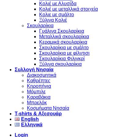
Κολιέ με Αλυσίδα
Κολιέ με μεταλλικά στοιχεία
Κολιε με σμάλτο
Ξύλινα Κολιέ
Σκουλαρίκια
Γυάλινα Σκουλαρίκια
Μεταλλικά σκουλαρίκια
Κεραμικά σκουλαρίκια
Σκουλαρίκια με σμάλτο
Σκουλαρίκια με φίλντισι
Σκουλαρίκια Φιλιγκρί
Ξύλινα σκουλαρίκια
Συλλογή Νησαία
Διακοσμητικά
Καθρέπτες
Κηροπήγια
Μόμπιλε
Καραβάκια
Μπρελόκ
Κοσμήματα Νησαία
Τ-shirts & Αξεσουάρ
English
Ελληνικά
Login