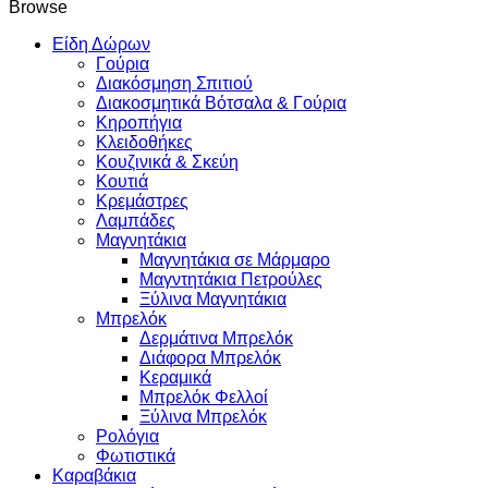
Browse
Είδη Δώρων
Γούρια
Διακόσμηση Σπιτιού
Διακοσμητικά Βότσαλα & Γούρια
Κηροπήγια
Κλειδοθήκες
Κουζινικά & Σκεύη
Κουτιά
Κρεμάστρες
Λαμπάδες
Μαγνητάκια
Μαγνητάκια σε Μάρμαρο
Μαγντητάκια Πετρούλες
Ξύλινα Μαγνητάκια
Μπρελόκ
Δερμάτινα Μπρελόκ
Διάφορα Μπρελόκ
Κεραμικά
Μπρελόκ Φελλοί
Ξύλινα Μπρελόκ
Ρολόγια
Φωτιστικά
Καραβάκια