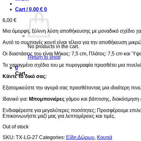
Cart /
0,00
€
0
6,00
€
Μια όμορφη, ξύλινη λύση αποθήκευσης με μοναδικό σχέδιο χ
Αυτό το συμπαγές κουτί είναι τέλειο για την αποθήκευση μικ
No products in the cart.
Οι διαστάσεις του είναι Μήκος: 7,5 cm, Πλάτος: 7,5 cm και Ύψ
Return to shop
Το χαραγμένο σχέδιο του με πυρογραφία προσθέτει μια πινελι
0
Cart
Κάντε το δικό σας
:
Εξατομικεύστε την αγορά σας προσθέτοντας μια ιδιαίτερη πιν
Ιδανικό για:
Μπομπονιέρες
γάμου και βάπτισης, διακόσμηση 
Ενδιαφέρεστε για μεγαλύτερες ποσότητες; Προσφέρουμε επιλ
Επικοινωνήστε μαζί μας για λεπτομέρειες και τιμές.
Out of stock
SKU:
TX-LG-27
Categories:
Είδη Δώρων
,
Κουτιά