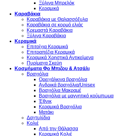
Ξύλινα Μπρελόκ
Κεραμικά
Καραβάκια
Καραβάκια με Θαλασσόξυλα
Καραβάκια σε κορμό ελιάς
Κρεμαστά Καραβάκια
Ξύλινα Καραβάκια
Κεραμικά
Επιτοίχια Κεραμικά
Επιτραπέζια Κεραμικά
Κεραμικά Χρηστικά Αντικείμενα
Πυρίμαχα Σκεύη
Κοσμήματα Φο Μπιζου & Ατσάλι
Βραχιόλια
Oρειχάλκινα βραχιόλια
Ανδρικά βραχιόλια/Unisex
Βραχιόλια Μακραμέ
Βραχιόλια με μαγνητικό κούμπωμα
Έθνικ
Κεραμικά Βραχιόλια
Ματάκι
Δαχτυλίδια
Κολιέ
Από την Θάλασσα
Κεραμικά Κολιέ