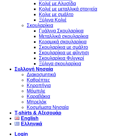
Κολιέ με Αλυσίδα
Κολιέ με μεταλλικά στοιχεία
Κολιε με σμάλτο
Ξύλινα Κολιέ
Σκουλαρίκια
Γυάλινα Σκουλαρίκια
Μεταλλικά σκουλαρίκια
Κεραμικά σκουλαρίκια
Σκουλαρίκια με σμάλτο
Σκουλαρίκια με φίλντισι
Σκουλαρίκια Φιλιγκρί
Ξύλινα σκουλαρίκια
Συλλογή Νησαία
Διακοσμητικά
Καθρέπτες
Κηροπήγια
Μόμπιλε
Καραβάκια
Μπρελόκ
Κοσμήματα Νησαία
Τ-shirts & Αξεσουάρ
English
Ελληνικά
Login