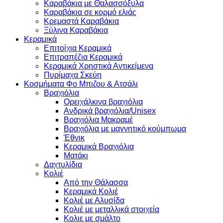
Καραβάκια με Θαλασσόξυλα
Καραβάκια σε κορμό ελιάς
Κρεμαστά Καραβάκια
Ξύλινα Καραβάκια
Κεραμικά
Επιτοίχια Κεραμικά
Επιτραπέζια Κεραμικά
Κεραμικά Χρηστικά Αντικείμενα
Πυρίμαχα Σκεύη
Κοσμήματα Φο Μπιζου & Ατσάλι
Βραχιόλια
Oρειχάλκινα βραχιόλια
Ανδρικά βραχιόλια/Unisex
Βραχιόλια Μακραμέ
Βραχιόλια με μαγνητικό κούμπωμα
Έθνικ
Κεραμικά Βραχιόλια
Ματάκι
Δαχτυλίδια
Κολιέ
Από την Θάλασσα
Κεραμικά Κολιέ
Κολιέ με Αλυσίδα
Κολιέ με μεταλλικά στοιχεία
Κολιε με σμάλτο