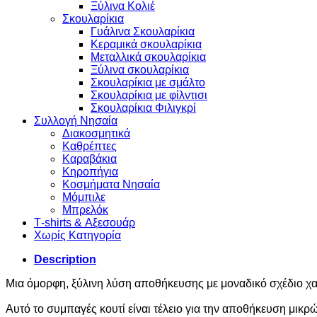
Ξύλινα Κολιέ
Σκουλαρίκια
Γυάλινα Σκουλαρίκια
Κεραμικά σκουλαρίκια
Μεταλλικά σκουλαρίκια
Ξύλινα σκουλαρίκια
Σκουλαρίκια με σμάλτο
Σκουλαρίκια με φίλντισι
Σκουλαρίκια Φιλιγκρί
Συλλογή Νησαία
Διακοσμητικά
Καθρέπτες
Καραβάκια
Κηροπήγια
Κοσμήματα Νησαία
Μόμπιλε
Μπρελόκ
Τ-shirts & Αξεσουάρ
Χωρίς Κατηγορία
Description
Μια όμορφη, ξύλινη λύση αποθήκευσης με μοναδικό σχέδιο χ
Αυτό το συμπαγές κουτί είναι τέλειο για την αποθήκευση μικ