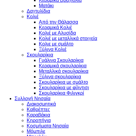
Κεραμικά Βραχιόλια
Ματάκι
Δαχτυλίδια
Κολιέ
Από την Θάλασσα
Κεραμικά Κολιέ
Κολιέ με Αλυσίδα
Κολιέ με μεταλλικά στοιχεία
Κολιε με σμάλτο
Ξύλινα Κολιέ
Σκουλαρίκια
Γυάλινα Σκουλαρίκια
Κεραμικά σκουλαρίκια
Μεταλλικά σκουλαρίκια
Ξύλινα σκουλαρίκια
Σκουλαρίκια με σμάλτο
Σκουλαρίκια με φίλντισι
Σκουλαρίκια Φιλιγκρί
Συλλογή Νησαία
Διακοσμητικά
Καθρέπτες
Καραβάκια
Κηροπήγια
Κοσμήματα Νησαία
Μόμπιλε