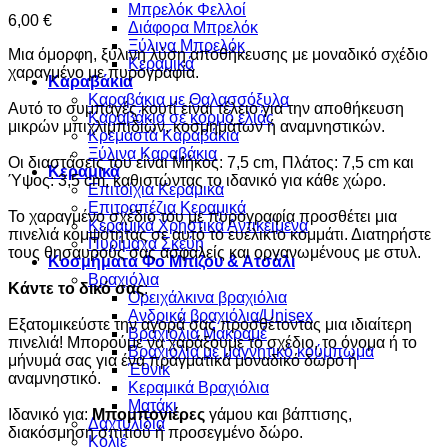
Μπρελόκ Φελλοί
6,00
€
Διάφορα Μπρελόκ
Ξύλινα Μπρελόκ
Μια όμορφη, ξύλινη λύση αποθήκευσης με μοναδικό σχέδιο
Κεραμικά
χαραγμένο με πυρογραφία.
Καραβάκια
Καραβάκια με Θαλασσόξυλα
Αυτό το συμπαγές κουτί είναι τέλειο για την αποθήκευση
Καραβάκια σε κορμό ελιάς
μικρών μπιχλιμπιδιών, κοσμημάτων ή αναμνηστικών.
Κρεμαστά Καραβάκια
Ξύλινα Καραβάκια
Οι διαστάσεις του είναι Μήκος: 7,5 cm, Πλάτος: 7,5 cm και
Κεραμικά
Ύψος: 3,5 cm, καθιστώντας το ιδανικό για κάθε χώρο.
Επιτοίχια Κεραμικά
Επιτραπέζια Κεραμικά
Το χαραγμένο σχέδιο του με πυρογραφία προσθέτει μια
Κεραμικά Χρηστικά Αντικείμενα
πινελιά κομψότητας σε αυτό το ευέλικτο κομμάτι. Διατηρήστε
Πυρίμαχα Σκεύη
τους θησαυρούς σας ασφαλείς και οργανωμένους με στυλ.
Κοσμήματα Φο Μπιζου & Ατσάλι
Βραχιόλια
Κάντε το δικό σας
:
Oρειχάλκινα βραχιόλια
Ανδρικά βραχιόλια/Unisex
Εξατομικεύστε την αγορά σας προσθέτοντας μια ιδιαίτερη
Βραχιόλια Μακραμέ
πινελιά! Μπορούμε να χαράξουμε το σχέδιο, το όνομα ή το
Βραχιόλια με μαγνητικό κούμπωμα
μήνυμά σας για ένα πραγματικά μοναδικό δώρο ή
Έθνικ
αναμνηστικό.
Κεραμικά Βραχιόλια
Ματάκι
Ιδανικό για:
Μπομπονιέρες
γάμου και βάπτισης,
Δαχτυλίδια
διακόσμηση σπιτιού ή προσεγμένο δώρο.
Κολιέ