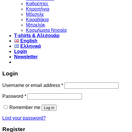
Καθρέπτες
Κηροπήγια
Μόμπιλε
Καραβάκια
Μπρελόκ
Κοσμήματα Νησαία
Τ-shirts & Αξεσουάρ
English
Ελληνικά
Login
Newsletter
Login
Username or email address
*
Password
*
Remember me
Log in
Lost your password?
Register