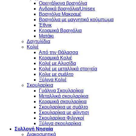
Oρειχάλκινα βραχιόλια
Ανδρικά βραχιόλια/Unisex
Βραχιόλια Μακραμέ
Βραχιόλια με μαγνητικό κούμπωμα
Έθνικ
Κεραμικά Βραχιόλια
Ματάκι
Δαχτυλίδια
Κολιέ
Από την Θάλασσα
Κεραμικά Κολιέ
Κολιέ με Αλυσίδα
Κολιέ με μεταλλικά στοιχεία
Κολιε με σμάλτο
Ξύλινα Κολιέ
Σκουλαρίκια
Γυάλινα Σκουλαρίκια
Μεταλλικά σκουλαρίκια
Κεραμικά σκουλαρίκια
Σκουλαρίκια με σμάλτο
Σκουλαρίκια με φίλντισι
Σκουλαρίκια Φιλιγκρί
Ξύλινα σκουλαρίκια
Συλλογή Νησαία
Διακοσμητικά