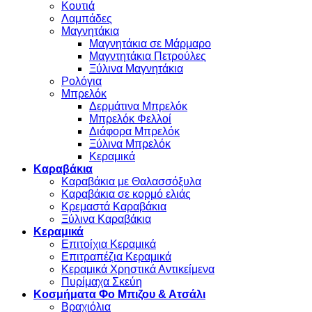
Κουτιά
Λαμπάδες
Μαγνητάκια
Μαγνητάκια σε Μάρμαρο
Μαγντητάκια Πετρούλες
Ξύλινα Μαγνητάκια
Ρολόγια
Μπρελόκ
Δερμάτινα Μπρελόκ
Μπρελόκ Φελλοί
Διάφορα Μπρελόκ
Ξύλινα Μπρελόκ
Κεραμικά
Καραβάκια
Καραβάκια με Θαλασσόξυλα
Καραβάκια σε κορμό ελιάς
Κρεμαστά Καραβάκια
Ξύλινα Καραβάκια
Κεραμικά
Επιτοίχια Κεραμικά
Επιτραπέζια Κεραμικά
Κεραμικά Χρηστικά Αντικείμενα
Πυρίμαχα Σκεύη
Κοσμήματα Φο Μπιζου & Ατσάλι
Βραχιόλια