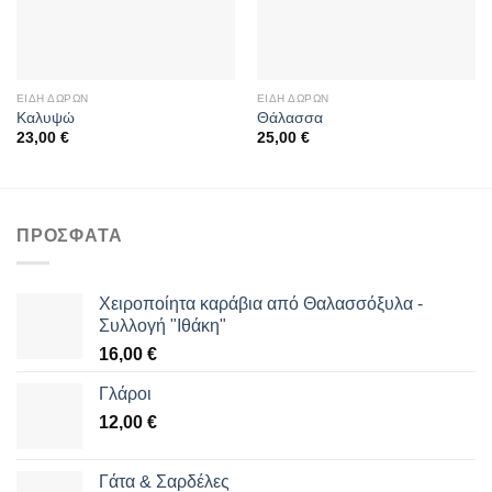
στη
στη
wishlist
wishlist
ΕΊΔΗ ΔΏΡΩΝ
ΕΊΔΗ ΔΏΡΩΝ
Καλυψώ
Θάλασσα
23,00
€
25,00
€
ΠΡΌΣΦΑΤΑ
Χειροποίητα καράβια από Θαλασσόξυλα -
Συλλογή "Ιθάκη"
16,00
€
Γλάροι
12,00
€
Γάτα & Σαρδέλες