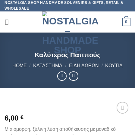
NOSTALGIA SHOP HANDMADE SOUVENIRS & GIFTS, RETAIL &
Skip
WHOLESALE
to
content
0
Καλύτερος Παππούς
HOME
/
ΚΑΤΆΣΤΗΜΑ
/
ΕΊΔΗ ΔΏΡΩΝ
/
ΚΟΥΤΙΆ
6,00
€
Προσθήκη
στη
Μια όμορφη, ξύλινη λύση αποθήκευσης με μοναδικό
wishlist