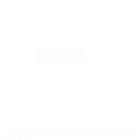
Για περισσότερες πληροφορίες και τιμές
χονδρικής
, μη
διστάσετε να επικοινωνήσετε μαζί μας.
Μέγεθος (περίπου): 4-6cm
Available on backorder
Γούρι βότσαλο με μοτίφ καρδιά quantity
ADD TO CART
SKU:
CR17
Categories:
Διακοσμητικά Βότσαλα & Γούρια
,
Είδη Δώρων
DESCRIPTION