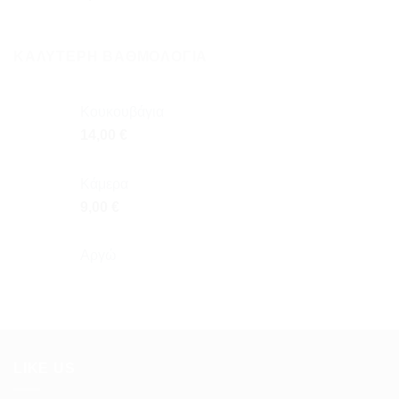
ΚΑΛΎΤΕΡΗ ΒΑΘΜΟΛΌΓΙΑ
Κουκουβάγια
14,00
€
Κάμερα
9,00
€
Αργώ
LIKE US