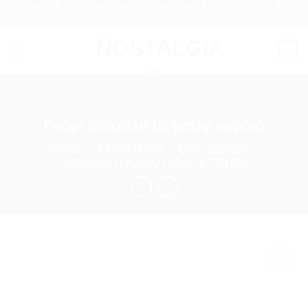
NOSTALGIA SHOP HANDMADE SOUVENIRS & GIFTS, RETAIL &
Skip
WHOLESALE
to
content
0
Γούρι βότσαλο με μοτίφ καρδιά
HOME
/
ΚΑΤΆΣΤΗΜΑ
/
ΕΊΔΗ ΔΏΡΩΝ
/
ΔΙΑΚΟΣΜΗΤΙΚΆ ΒΌΤΣΑΛΑ & ΓΟΎΡΙΑ
Προσθήκη
στη