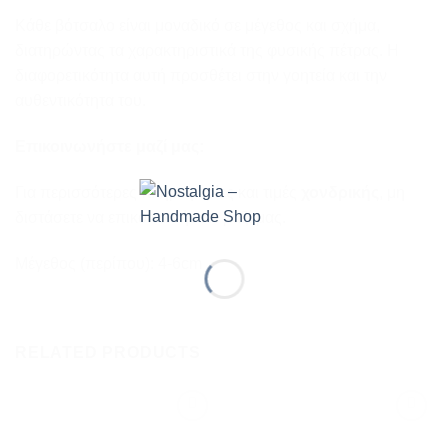
Κάθε βότσαλο είναι μοναδικό σε μέγεθος και σχήμα,
διατηρώντας τα χαρακτηριστικά της φυσικής πέτρας. Η
διαφορετικότητα αυτή προσθέτει στην γοητεία και την
αυθεντικότητα του.
Επικοινωνήστε μαζί μας:
Για περισσότερες πληροφορίες και τιμές
χονδρικής
, μη
διστάσετε να επικοινωνήσετε μαζί μας.
Μέγεθος (περίπου): 4-6cm
RELATED PRODUCTS
Προσθήκη
Προσθήκη