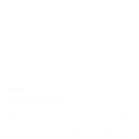
wishlist
7,00
€
Πρωτότυπο και ξεχωριστό:
Κάθε γούρι βότσαλο είναι χειροποίητο με μεράκι και αγάπη,
καθιστώντας το ένα μοναδικό κομμάτι τέχνης. Το μεταλλικό
μοτίφ προσθέτει μια πινελιά κομψότητας και λάμψης, ενώ η
φυσική πέτρα διατηρεί την αυθεντικότητα και την ομορφιά