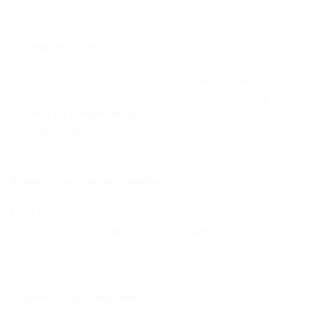
της.
Ιδανικό για δώρο:
Αυτό το γούρι αποτελεί ένα ιδανικό δώρο για κάθε
περίσταση, φέρνοντας τύχη και ευημερία. Εξαιρετική
επιλογή για
μπομπονιέρα
γάμου ή βάπτισης,
προσφέροντας ένα ξεχωριστό και πρωτότυπο δώρο στους
καλεσμένους σας.
Φυσική ομορφιά και ποικιλία:
Κάθε βότσαλο είναι μοναδικό σε μέγεθος και σχήμα,
διατηρώντας τα χαρακτηριστικά της φυσικής πέτρας. Η
διαφορετικότητα αυτή προσθέτει στην γοητεία και την
αυθεντικότητα του.
Επικοινωνήστε μαζί μας: