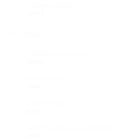
Κεραμική Κούπα Οβάλ
13,00
€
ΠΡΟΤΕΙΝΌΜΕΝΑ
Odysseus Logo T-shirt - Μπλε
15,00
€
Κούπα Οδυσσέας
8,00
€
Κεραμικό Ποτήρι
8,00
€
Keep Ithaca always in your mind (Greek)
9,00
€