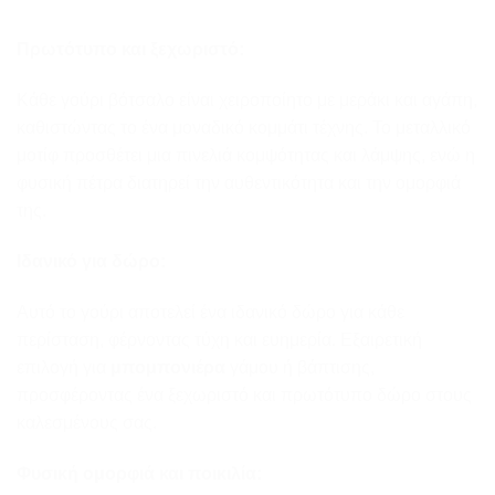
Πρωτότυπο και ξεχωριστό:
Κάθε γούρι βότσαλο είναι χειροποίητο με μεράκι και αγάπη,
καθιστώντας το ένα μοναδικό κομμάτι τέχνης. Το μεταλλικό
μοτίφ προσθέτει μια πινελιά κομψότητας και λάμψης, ενώ η
φυσική πέτρα διατηρεί την αυθεντικότητα και την ομορφιά
της.
Ιδανικό για δώρο:
Αυτό το γούρι αποτελεί ένα ιδανικό δώρο για κάθε
περίσταση, φέρνοντας τύχη και ευημερία. Εξαιρετική
επιλογή για
μπομπονιέρα
γάμου ή βάπτισης,
προσφέροντας ένα ξεχωριστό και πρωτότυπο δώρο στους
καλεσμένους σας.
Φυσική ομορφιά και ποικιλία: