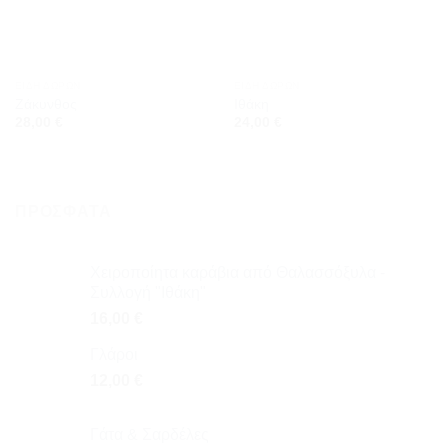
στη
στη
wishlist
wishlist
ΕΊΔΗ ΔΏΡΩΝ
ΕΊΔΗ ΔΏΡΩΝ
Ζάκυνθος
Ιθάκη
28,00
€
24,00
€
ΠΡΌΣΦΑΤΑ
Χειροποίητα καράβια από Θαλασσόξυλα -
Συλλογή "Ιθάκη"
16,00
€
Γλάροι
12,00
€
Γάτα & Σαρδέλες