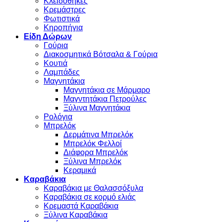
Κλειδοθήκες
Κρεμάστρες
Φωτιστικά
Κηροπήγια
Είδη Δώρων
Γούρια
Διακοσμητικά Βότσαλα & Γούρια
Κουτιά
Λαμπάδες
Μαγνητάκια
Μαγνητάκια σε Μάρμαρο
Μαγντητάκια Πετρούλες
Ξύλινα Μαγνητάκια
Ρολόγια
Μπρελόκ
Δερμάτινα Μπρελόκ
Μπρελόκ Φελλοί
Διάφορα Μπρελόκ
Ξύλινα Μπρελόκ
Κεραμικά
Καραβάκια
Καραβάκια με Θαλασσόξυλα
Καραβάκια σε κορμό ελιάς
Κρεμαστά Καραβάκια
Ξύλινα Καραβάκια