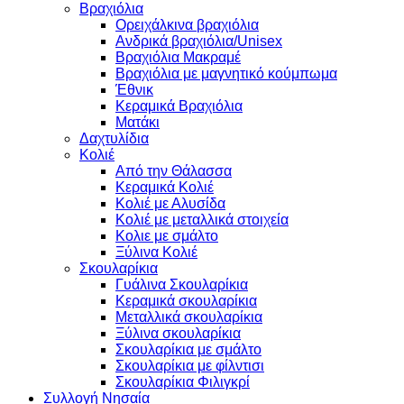
Βραχιόλια
Oρειχάλκινα βραχιόλια
Ανδρικά βραχιόλια/Unisex
Βραχιόλια Μακραμέ
Βραχιόλια με μαγνητικό κούμπωμα
Έθνικ
Κεραμικά Βραχιόλια
Ματάκι
Δαχτυλίδια
Κολιέ
Από την Θάλασσα
Κεραμικά Κολιέ
Κολιέ με Αλυσίδα
Κολιέ με μεταλλικά στοιχεία
Κολιε με σμάλτο
Ξύλινα Κολιέ
Σκουλαρίκια
Γυάλινα Σκουλαρίκια
Κεραμικά σκουλαρίκια
Μεταλλικά σκουλαρίκια
Ξύλινα σκουλαρίκια
Σκουλαρίκια με σμάλτο
Σκουλαρίκια με φίλντισι
Σκουλαρίκια Φιλιγκρί
Συλλογή Νησαία