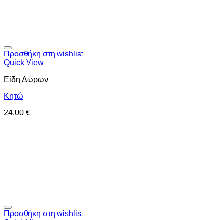
Προσθήκη στη wishlist
Quick View
Είδη Δώρων
Κητώ
24,00
€
Προσθήκη στη wishlist