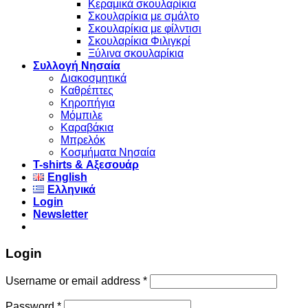
Κεραμικά σκουλαρίκια
Σκουλαρίκια με σμάλτο
Σκουλαρίκια με φίλντισι
Σκουλαρίκια Φιλιγκρί
Ξύλινα σκουλαρίκια
Συλλογή Νησαία
Διακοσμητικά
Καθρέπτες
Κηροπήγια
Μόμπιλε
Καραβάκια
Μπρελόκ
Κοσμήματα Νησαία
Τ-shirts & Αξεσουάρ
English
Ελληνικά
Login
Newsletter
Login
Username or email address
*
Password
*