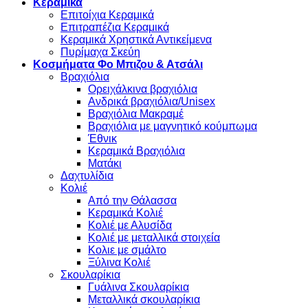
Κεραμικά
Επιτοίχια Κεραμικά
Επιτραπέζια Κεραμικά
Κεραμικά Χρηστικά Αντικείμενα
Πυρίμαχα Σκεύη
Κοσμήματα Φο Μπιζου & Ατσάλι
Βραχιόλια
Oρειχάλκινα βραχιόλια
Ανδρικά βραχιόλια/Unisex
Βραχιόλια Μακραμέ
Βραχιόλια με μαγνητικό κούμπωμα
Έθνικ
Κεραμικά Βραχιόλια
Ματάκι
Δαχτυλίδια
Κολιέ
Από την Θάλασσα
Κεραμικά Κολιέ
Κολιέ με Αλυσίδα
Κολιέ με μεταλλικά στοιχεία
Κολιε με σμάλτο
Ξύλινα Κολιέ
Σκουλαρίκια
Γυάλινα Σκουλαρίκια
Μεταλλικά σκουλαρίκια