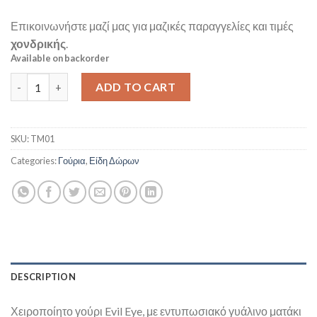
Επικοινωνήστε μαζί μας για μαζικές παραγγελίες και τιμές
χονδρικής
.
Available on backorder
Ματάκι Lampwork 4 εκ quantity
ADD TO CART
SKU:
TM01
Categories:
Γούρια
,
Είδη Δώρων
DESCRIPTION
Χειροποίητο γούρι Evil Eye, με εντυπωσιακό γυάλινο ματάκι