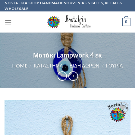
Skip
NOSTALGIA SHOP HANDMADE SOUVENIRS & GIFTS, RETAIL &
WHOLESALE
to
content
0
Ματάκι Lampwork 4 εκ
HOME
/
ΚΑΤΆΣΤΗΜΑ
/
ΕΊΔΗ ΔΏΡΩΝ
/
ΓΟΎΡΙΑ
Προσθήκη
στη
wishlist