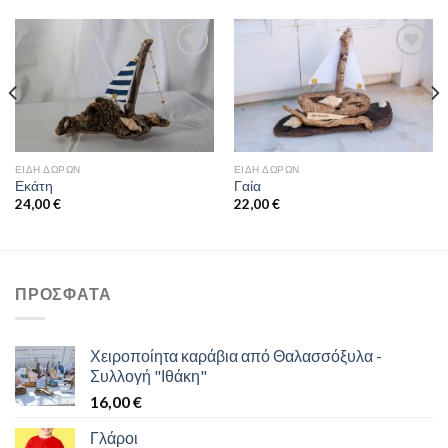
Προσθήκη
Προσθήκη
στη
στη
wishlist
wishlist
ΕΊΔΗ ΔΏΡΩΝ
ΕΊΔΗ ΔΏΡΩΝ
Εκάτη
Γαία
24,00
€
22,00
€
ΠΡΌΣΦΑΤΑ
Χειροποίητα καράβια από Θαλασσόξυλα -
Συλλογή "Ιθάκη"
16,00
€
Γλάροι