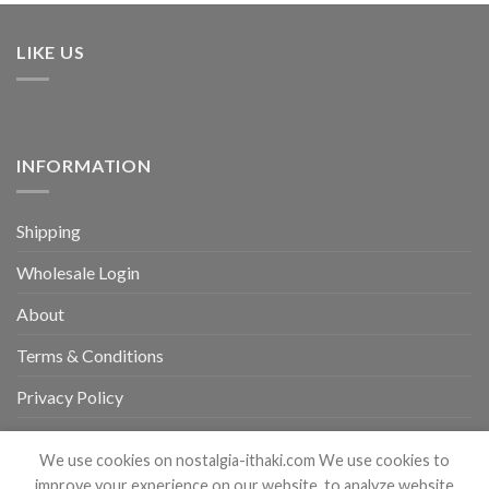
LIKE US
INFORMATION
Shipping
Wholesale Login
About
Terms & Conditions
Privacy Policy
FAQ
We use cookies on nostalgia-ithaki.com We use cookies to
Contact
improve your experience on our website, to analyze website