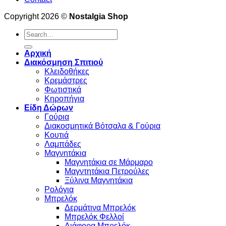
Copyright 2026 ©
Nostalgia Shop
Search
for:
Αρχική
Διακόσμηση Σπιτιού
Κλειδοθήκες
Κρεμάστρες
Φωτιστικά
Κηροπήγια
Είδη Δώρων
Γούρια
Διακοσμητικά Βότσαλα & Γούρια
Κουτιά
Λαμπάδες
Μαγνητάκια
Μαγνητάκια σε Μάρμαρο
Μαγντητάκια Πετρούλες
Ξύλινα Μαγνητάκια
Ρολόγια
Μπρελόκ
Δερμάτινα Μπρελόκ
Μπρελόκ Φελλοί
Διάφορα Μπρελόκ