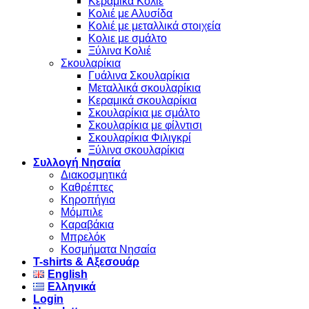
Κεραμικά Κολιέ
Κολιέ με Αλυσίδα
Κολιέ με μεταλλικά στοιχεία
Κολιε με σμάλτο
Ξύλινα Κολιέ
Σκουλαρίκια
Γυάλινα Σκουλαρίκια
Μεταλλικά σκουλαρίκια
Κεραμικά σκουλαρίκια
Σκουλαρίκια με σμάλτο
Σκουλαρίκια με φίλντισι
Σκουλαρίκια Φιλιγκρί
Ξύλινα σκουλαρίκια
Συλλογή Νησαία
Διακοσμητικά
Καθρέπτες
Κηροπήγια
Μόμπιλε
Καραβάκια
Μπρελόκ
Κοσμήματα Νησαία
Τ-shirts & Αξεσουάρ
English
Ελληνικά
Login