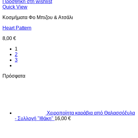
Προσθήκη στη wishlist
Quick View
Κοσμήματα Φο Μπιζου & Ατσάλι
Heart Pattern
8,00
€
1
2
3
Πρόσφατα
Χειροποίητα καράβια από Θαλασσόξυλα
- Συλλογή "Ιθάκη"
16,00
€