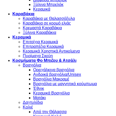
Ξύλινα Μπρελόκ
Κεραμικά
Καραβάκια
Καραβάκια με Θαλασσόξυλα
Καραβάκια σε κορμό ελιάς
Κρεμαστά Καραβάκια
Ξύλινα Καραβάκια
Κεραμικά
Επιτοίχια Κεραμικά
Επιτραπέζια Κεραμικά
Κεραμικά Χρηστικά Αντικείμενα
Πυρίμαχα Σκεύη
Κοσμήματα Φο Μπιζου & Ατσάλι
Βραχιόλια
Oρειχάλκινα βραχιόλια
Ανδρικά βραχιόλια/Unisex
Βραχιόλια Μακραμέ
Βραχιόλια με μαγνητικό κούμπωμα
Έθνικ
Κεραμικά Βραχιόλια
Ματάκι
Δαχτυλίδια
Κολιέ
Από την Θάλασσα