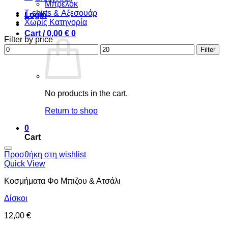
Μπρελόκ
Τ-shirts & Αξεσουάρ
Login
Χωρίς Κατηγορία
Cart /
0,00
€
0
Filter by price
Min
Max
Filter
price
price
No products in the cart.
Return to shop
0
Cart
Προσθήκη στη wishlist
Quick View
Κοσμήματα Φο Μπιζου & Ατσάλι
Δίσκοι
12,00
€