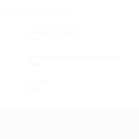
ΚΑΛΎΤΕΡΗ ΒΑΘΜΟΛΌΓΙΑ
I cant keep calm re g@@
6,00
€
Γούρι βότσαλο ζωγραφιστό με μοτίφ γάτα
7,00
€
Ματάκια
4,00
€
LIKE US