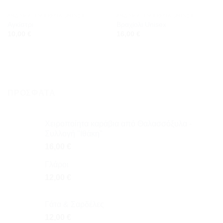
ΑΝΔΡΙΚΆ ΒΡΑΧΙΌΛΙΑ/UNISEX
ΑΝΔΡΙΚΆ ΒΡΑΧΙΌΛΙΑ/UNISEX
Αγκίστρι
Βραχίολι Unisex
10,00
€
16,00
€
ΠΡΌΣΦΑΤΑ
Χειροποίητα καράβια από Θαλασσόξυλα -
Συλλογή "Ιθάκη"
16,00
€
Γλάροι
12,00
€
Γάτα & Σαρδέλες
12,00
€