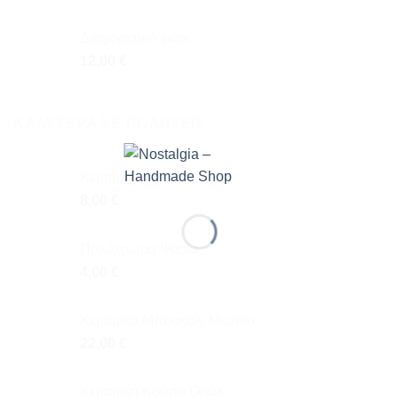
Διαφορετικό ψάρι
12,00
€
ΚΑΛΎΤΕΡΑ ΣΕ ΠΩΛΉΣΕΙΣ
Κεραμικό Ποτήρι
8,00
€
Πολύχρωμα Ψάρια
4,00
€
Κεραμικό Μπουκάλι Μεσαίο
22,00
€
Κεραμική Κούπα Οβάλ