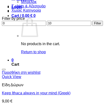
Μπρελόκ
Τ-shirts & Αξεσουάρ
Login
Χωρίς Κατηγορία
Cart /
0,00
€
0
Filter by price
Min
Max
Filter
price
price
No products in the cart.
Return to shop
0
Cart
Προσθήκη στη wishlist
Quick View
Είδη Δώρων
Keep Ithaca always in your mind (Greek)
9,00
€