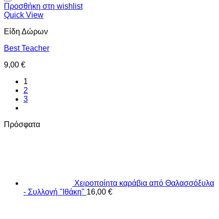
Προσθήκη στη wishlist
Quick View
Είδη Δώρων
Best Teacher
9,00
€
1
2
3
Πρόσφατα
Χειροποίητα καράβια από Θαλασσόξυλα
- Συλλογή "Ιθάκη"
16,00
€