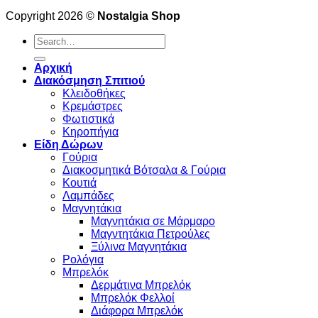
Copyright 2026 ©
Nostalgia Shop
Search
for:
Αρχική
Διακόσμηση Σπιτιού
Κλειδοθήκες
Κρεμάστρες
Φωτιστικά
Κηροπήγια
Είδη Δώρων
Γούρια
Διακοσμητικά Βότσαλα & Γούρια
Κουτιά
Λαμπάδες
Μαγνητάκια
Μαγνητάκια σε Μάρμαρο
Μαγντητάκια Πετρούλες
Ξύλινα Μαγνητάκια
Ρολόγια
Μπρελόκ
Δερμάτινα Μπρελόκ
Μπρελόκ Φελλοί
Διάφορα Μπρελόκ