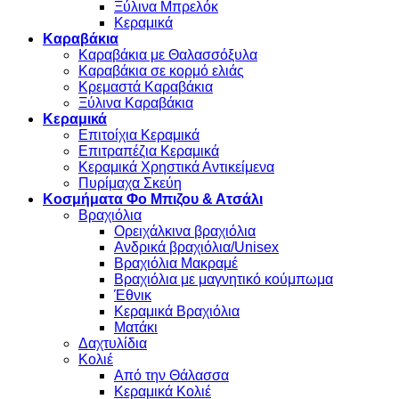
Ξύλινα Μπρελόκ
Κεραμικά
Καραβάκια
Καραβάκια με Θαλασσόξυλα
Καραβάκια σε κορμό ελιάς
Κρεμαστά Καραβάκια
Ξύλινα Καραβάκια
Κεραμικά
Επιτοίχια Κεραμικά
Επιτραπέζια Κεραμικά
Κεραμικά Χρηστικά Αντικείμενα
Πυρίμαχα Σκεύη
Κοσμήματα Φο Μπιζου & Ατσάλι
Βραχιόλια
Oρειχάλκινα βραχιόλια
Ανδρικά βραχιόλια/Unisex
Βραχιόλια Μακραμέ
Βραχιόλια με μαγνητικό κούμπωμα
Έθνικ
Κεραμικά Βραχιόλια
Ματάκι
Δαχτυλίδια
Κολιέ
Από την Θάλασσα
Κεραμικά Κολιέ