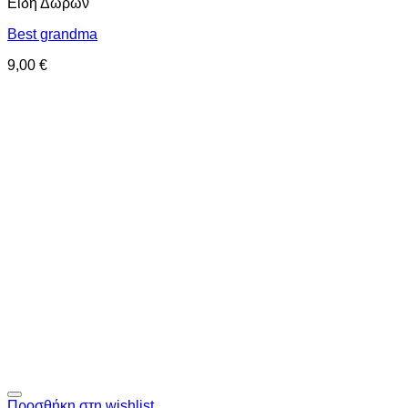
Είδη Δώρων
Best grandma
9,00
€
Προσθήκη στη wishlist