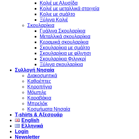
Κολιέ με Αλυσίδα
Κολιέ με μεταλλικά στοιχεία
Κολιε με σμάλτο
Ξύλινα Κολιέ
Σκουλαρίκια
Γυάλινα Σκουλαρίκια
Μεταλλικά σκουλαρίκια
Κεραμικά σκουλαρίκια
Σκουλαρίκια με σμάλτο
Σκουλαρίκια με φίλντισι
Σκουλαρίκια Φιλιγκρί
Ξύλινα σκουλαρίκια
Συλλογή Νησαία
Διακοσμητικά
Καθρέπτες
Κηροπήγια
Μόμπιλε
Καραβάκια
Μπρελόκ
Κοσμήματα Νησαία
Τ-shirts & Αξεσουάρ
English
Ελληνικά
Login
Newsletter