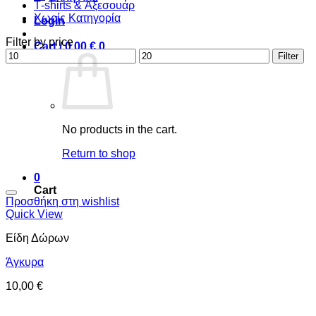
Τ-shirts & Αξεσουάρ
Χωρίς Κατηγορία
Login
Filter by price
Cart /
0,00
€
0
Min
Max
Filter
price
price
No products in the cart.
Return to shop
0
Cart
Προσθήκη στη wishlist
Quick View
Είδη Δώρων
Άγκυρα
10,00
€