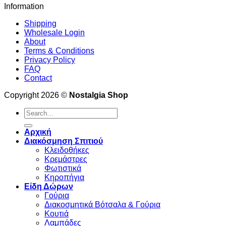
Information
Shipping
Wholesale Login
About
Terms & Conditions
Privacy Policy
FAQ
Contact
Copyright 2026 ©
Nostalgia Shop
Search
for:
Αρχική
Διακόσμηση Σπιτιού
Κλειδοθήκες
Κρεμάστρες
Φωτιστικά
Κηροπήγια
Είδη Δώρων
Γούρια
Διακοσμητικά Βότσαλα & Γούρια
Κουτιά
Λαμπάδες