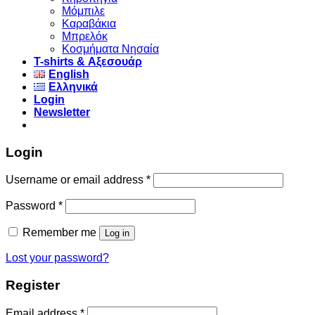
Μόμπιλε
Καραβάκια
Μπρελόκ
Κοσμήματα Νησαία
Τ-shirts & Αξεσουάρ
English
Ελληνικά
Login
Newsletter
Login
Username or email address
*
Password
*
Remember me
Log in
Lost your password?
Register
Email address
*