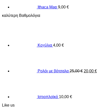
Ithaca Map
9,00
€
καλύτερη Βαθμολόγια
Κοχύλια
4,00
€
Original
Current
price
price
was:
is:
25,00 €.
20,00 €.
Ρολόι με βότσαλα
25,00
€
20,00
€
Ιστιοπλοϊκό
10,00
€
Like us