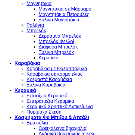
Μαγνητάκια
Μαγνητάκια σε Μάρμαρο
Μαγντητάκια Πετρούλες
Ξύλινα Μαγνητάκια
Ρολόγια
Μπρελόκ
Δερμάτινα Μπρελόκ
Μπρελόκ Φελλοί
Διάφορα Μπρελόκ
Ξύλινα Μπρελόκ
Κεραμικά
Καραβάκια
Καραβάκια με Θαλασσόξυλα
Καραβάκια σε κορμό ελιάς
Κρεμαστά Καραβάκια
Ξύλινα Καραβάκια
Κεραμικά
Επιτοίχια Κεραμικά
Επιτραπέζια Κεραμικά
Κεραμικά Χρηστικά Αντικείμενα
Πυρίμαχα Σκεύη
Κοσμήματα Φο Μπιζου & Ατσάλι
Βραχιόλια
Oρειχάλκινα βραχιόλια
Ανδρικά βραχιόλια/Unisex