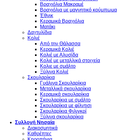
Βραχιόλια Μακραμέ
Βραχιόλια με μαγνητικό κούμπωμα
Έθνικ
Κεραμικά Βραχιόλια
Ματάκι
Δαχτυλίδια
Κολιέ
Από την Θάλασσα
Κεραμικά Κολιέ
Κολιέ με Αλυσίδα
Κολιέ με μεταλλικά στοιχεία
Κολιε με σμάλτο
Ξύλινα Κολιέ
Σκουλαρίκια
Γυάλινα Σκουλαρίκια
Μεταλλικά σκουλαρίκια
Κεραμικά σκουλαρίκια
Σκουλαρίκια με σμάλτο
Σκουλαρίκια με φίλντισι
Σκουλαρίκια Φιλιγκρί
Ξύλινα σκουλαρίκια
Συλλογή Νησαία
Διακοσμητικά
Καθρέπτες
Κηροπήγια