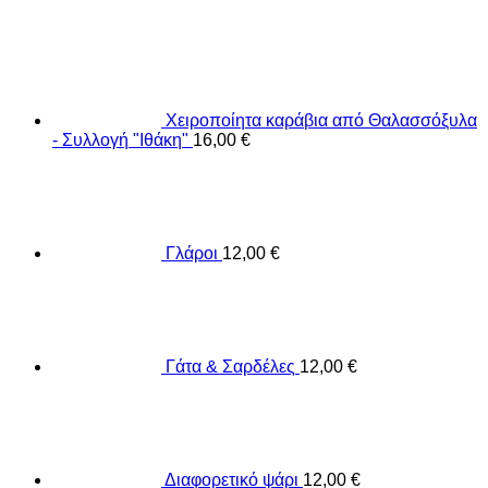
Χειροποίητα καράβια από Θαλασσόξυλα
- Συλλογή "Ιθάκη"
16,00
€
Γλάροι
12,00
€
Γάτα & Σαρδέλες
12,00
€
Διαφορετικό ψάρι
12,00
€