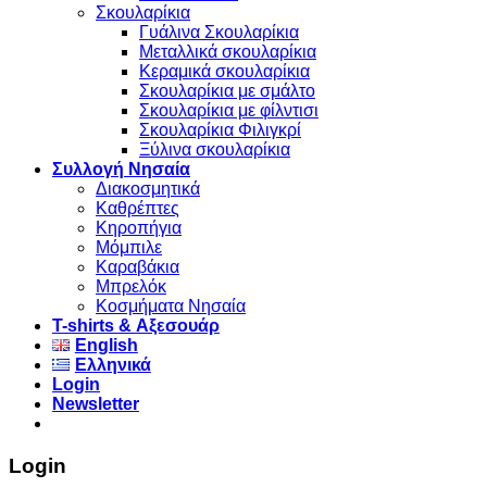
Σκουλαρίκια
Γυάλινα Σκουλαρίκια
Μεταλλικά σκουλαρίκια
Κεραμικά σκουλαρίκια
Σκουλαρίκια με σμάλτο
Σκουλαρίκια με φίλντισι
Σκουλαρίκια Φιλιγκρί
Ξύλινα σκουλαρίκια
Συλλογή Νησαία
Διακοσμητικά
Καθρέπτες
Κηροπήγια
Μόμπιλε
Καραβάκια
Μπρελόκ
Κοσμήματα Νησαία
Τ-shirts & Αξεσουάρ
English
Ελληνικά
Login
Newsletter
Login