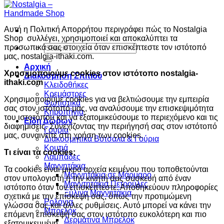
Αυτή η Πολιτική Απορρήτου περιγράφει πώς το Nostalgia
Shop συλλέγει, χρησιμοποιεί και αποκαλύπτει τα
Search
προσωπικά σας στοιχεία όταν επισκέπτεστε τον ιστότοπό
for:
μας, nostalgia-ithaki.com.
Αρχική
Χρησιμοποιούμε cookies στον ιστότοπο nostalgia-
Διακόσμηση Σπιτιού
ithaki.com
Κλειδοθήκες
Κρεμάστρες
Χρησιμοποιούμε cookies για να βελτιώσουμε την εμπειρία
Φωτιστικά
σας στον ιστότοπό μας, να αναλύσουμε την επισκεψιμότητα
Κηροπήγια
του ιστοτόπου και να εξατομικεύσουμε το περιεχόμενο και τις
Είδη Δώρων
διαφημίσεις. Συνεχίζοντας την περιήγησή σας στον ιστότοπό
Γούρια
μας, συναινείτε στη χρήση των cookies.
Διακοσμητικά Βότσαλα & Γούρια
Κουτιά
Τι είναι τα cookies;
Λαμπάδες
Μαγνητάκια
Τα cookies είναι μικρά αρχεία κειμένου που τοποθετούνται
Μαγνητάκια σε Μάρμαρο
στον υπολογιστή ή την κινητή σας συσκευή από έναν
Μαγντητάκια Πετρούλες
ιστότοπο όταν τον επισκέπτεστε. Αποθηκεύουν πληροφορίες
Ξύλινα Μαγνητάκια
σχετικά με την επίσκεψή σας, όπως την προτιμώμενη
Ρολόγια
γλώσσα σας και άλλες ρυθμίσεις. Αυτό μπορεί να κάνει την
Μπρελόκ
επόμενη επίσκεψή σας στον ιστότοπο ευκολότερη και πιο
Δερμάτινα Μπρελόκ
εξατομικευμένη.