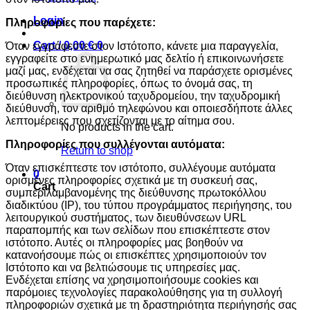
Login
Πληροφορίες που παρέχετε:
Cart /
0,00
€
0
Όταν εγγράφεστε στον Ιστότοπο, κάνετε μια παραγγελία,
εγγραφείτε στο ενημερωτικό μας δελτίο ή επικοινωνήσετε
μαζί μας, ενδέχεται να σας ζητηθεί να παράσχετε ορισμένες
προσωπικές πληροφορίες, όπως το όνομά σας, τη
διεύθυνση ηλεκτρονικού ταχυδρομείου, την ταχυδρομική
διεύθυνση, τον αριθμό τηλεφώνου και οποιεσδήποτε άλλες
λεπτομέρειες που σχετίζονται με το αίτημα σου.
No products in the cart.
Πληροφορίες που συλλέγονται αυτόματα:
Return to shop
Όταν επισκέπτεστε τον ιστότοπο, συλλέγουμε αυτόματα
0
ορισμένες πληροφορίες σχετικά με τη συσκευή σας,
Cart
συμπεριλαμβανομένης της διεύθυνσης πρωτοκόλλου
διαδικτύου (IP), του τύπου προγράμματος περιήγησης, του
λειτουργικού συστήματος, των διευθύνσεων URL
παραπομπής και των σελίδων που επισκέπτεστε στον
ιστότοπο. Αυτές οι πληροφορίες μας βοηθούν να
κατανοήσουμε πώς οι επισκέπτες χρησιμοποιούν τον
Ιστότοπο και να βελτιώσουμε τις υπηρεσίες μας.
Ενδέχεται επίσης να χρησιμοποιήσουμε cookies και
παρόμοιες τεχνολογίες παρακολούθησης για τη συλλογή
πληροφοριών σχετικά με τη δραστηριότητα περιήγησής σας