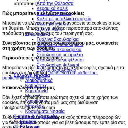
Από την Θάλασσα
ιστότοπους.
Κεραμικά Κολιέ
Πώς μπορείτε να ελέγξετε τα cookies;
Κολιέ με Αλυσίδα
Κολιέ με μεταλλικά στοιχεία
Μπορείτε να ελέγχετε και/ή να διαγράφετε τα cookies όπως
Κολιε με σμάλτο
επιθυμείτε. Μπορείτε να μάθετε περισσότερα αποκτώντας
Ξύλινα Κολιέ
πρόσβαση στις ρυθμίσεις του περιηγητή σας.
Σκουλαρίκια
Γυάλινα Σκουλαρίκια
Συνεχίζοντας τη χρήση του ιστοτόπου μας, συναινείτε
Μεταλλικά σκουλαρίκια
στη χρήση των cookies.
Κεραμικά σκουλαρίκια
Σκουλαρίκια με σμάλτο
Περισσότερες πληροφορίες
Σκουλαρίκια με φίλντισι
Σκουλαρίκια Φιλιγκρί
Μπορείτε να βρείτε περισσότερες πληροφορίες σχετικά με τα
Ξύλινα σκουλαρίκια
cookies στη διεύθυνση
https://ico.org.uk/for-the-
Συλλογή Νησαία
public/online/cookies/
.
Διακοσμητικά
Καθρέπτες
Επικοινωνήστε μαζί μας
Κηροπήγια
Μόμπιλε
Εάν έχετε οποιαδήποτε ερώτηση σχετικά με τη χρήση των
Καραβάκια
cookies, επικοινωνήστε μαζί μας στη διεύθυνση
Μπρελόκ
info@nostalgia-ithaki.com
Κοσμήματα Νησαία
Τ-shirts & Αξεσουάρ
Συλλέγουμε πολλούς διαφορετικούς τύπους πληροφοριών
English
για διάφορους σκοπούς για να βελτιώσουμε την εμπειρία σας
Ελληνικά
στον Ιστότοπό μας.