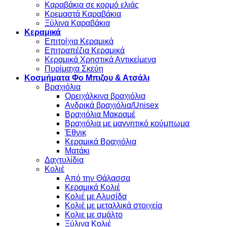
Καραβάκια σε κορμό ελιάς
Κρεμαστά Καραβάκια
Ξύλινα Καραβάκια
Κεραμικά
Επιτοίχια Κεραμικά
Επιτραπέζια Κεραμικά
Κεραμικά Χρηστικά Αντικείμενα
Πυρίμαχα Σκεύη
Κοσμήματα Φο Μπιζου & Ατσάλι
Βραχιόλια
Oρειχάλκινα βραχιόλια
Ανδρικά βραχιόλια/Unisex
Βραχιόλια Μακραμέ
Βραχιόλια με μαγνητικό κούμπωμα
Έθνικ
Κεραμικά Βραχιόλια
Ματάκι
Δαχτυλίδια
Κολιέ
Από την Θάλασσα
Κεραμικά Κολιέ
Κολιέ με Αλυσίδα
Κολιέ με μεταλλικά στοιχεία
Κολιε με σμάλτο
Ξύλινα Κολιέ