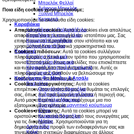
Μπρελόκ Φελλοί
Διάφορα Μπρελόκ
Ποια είδη cookies χρησιμοποιούμε;
Ξύλινα Μπρελόκ
Κεραμικά
Χρησιμοποιούμε τα ακόλουθα είδη cookies:
Καραβάκια
Καραβάκια με Θαλασσόξυλα
Απαραίτητα cookies:
Αυτά τα cookies είναι απολύτως
Καραβάκια σε κορμό ελιάς
απαραίτητα για τη λειτουργία του ιστοτόπου μας. Σας
Κρεμαστά Καραβάκια
επιτρέπουν να περιηγηθείτε στον ιστότοπο και να
Ξύλινα Καραβάκια
χρησιμοποιήσετε τα βασικά χαρακτηριστικά του.
Κεραμικά
Cookies επιδόσεων:
Αυτά τα cookies συλλέγουν
Επιτοίχια Κεραμικά
πληροφορίες σχετικά με τον τρόπο που χρησιμοποιείτε
Επιτραπέζια Κεραμικά
τον ιστότοπό μας, όπως οι σελίδες που επισκέπτεστε
Κεραμικά Χρηστικά Αντικείμενα
και τυχόν σφάλματα που αντιμετωπίζετε. Αυτές οι
Πυρίμαχα Σκεύη
πληροφορίες μας βοηθούν να βελτιώσουμε την
Κοσμήματα Φο Μπιζου & Ατσάλι
απόδοση του ιστοτόπου μας.
Βραχιόλια
Cookies λειτουργικότητας:
Αυτά τα cookies
Oρειχάλκινα βραχιόλια
επιτρέπουν στον ιστότοπό μας να θυμάται τις επιλογές
Ανδρικά βραχιόλια/Unisex
σας, όπως την προτιμώμενη γλώσσα ή περιοχή σας.
Βραχιόλια Μακραμέ
Αυτό μας επιτρέπει να σας παρέχουμε μια πιο
Βραχιόλια με μαγνητικό κούμπωμα
εξατομικευμένη εμπειρία.
Έθνικ
Cookies στόχευσης:
Αυτά τα cookies μπορεί να
Κεραμικά Βραχιόλια
οριστούν στον ιστότοπό μας από τους συνεργάτες μας
Ματάκι
για τις διαφημίσεις. Χρησιμοποιούνται για τη
Δαχτυλίδια
δημιουργία ενός προφίλ των ενδιαφερόντων σας και
Κολιέ
την εμφάνιση σχετικών διαφημίσεων σε άλλους