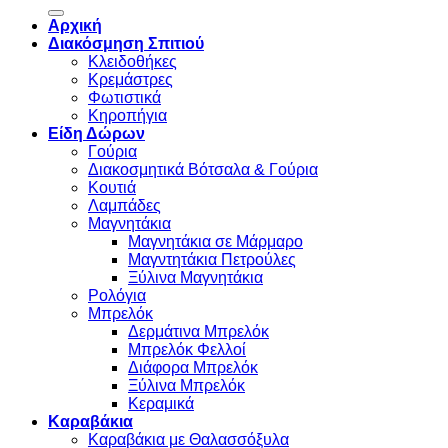
for:
Αρχική
Διακόσμηση Σπιτιού
Κλειδοθήκες
Κρεμάστρες
Φωτιστικά
Κηροπήγια
Είδη Δώρων
Γούρια
Διακοσμητικά Βότσαλα & Γούρια
Κουτιά
Λαμπάδες
Μαγνητάκια
Μαγνητάκια σε Μάρμαρο
Μαγντητάκια Πετρούλες
Ξύλινα Μαγνητάκια
Ρολόγια
Μπρελόκ
Δερμάτινα Μπρελόκ
Μπρελόκ Φελλοί
Διάφορα Μπρελόκ
Ξύλινα Μπρελόκ
Κεραμικά
Καραβάκια
Καραβάκια με Θαλασσόξυλα